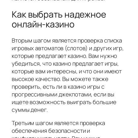
Как выбрать надежное
онлайн-казино
Вторым шагом является проверка списка
игровых автоматов (слотов) и других игр,
которые предлагает казино. Вам нужно
убедиться, что казино предлагает игры,
которые вам интересны, и что они имеют
высокое качество. Вы можете также
проверить, есть ли в казино игры с
прогрессивными джекпотами, если вы
ищете возможность выиграть большие
суммы денег.
Третьим шагом является проверка
обеспечения безопасности и