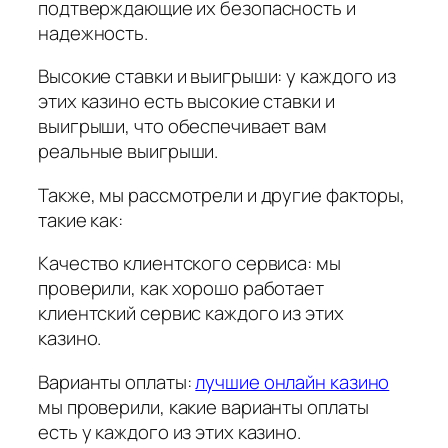
подтверждающие их безопасность и
надежность.
Высокие ставки и выигрыши: у каждого из
этих казино есть высокие ставки и
выигрыши, что обеспечивает вам
реальные выигрыши.
Также, мы рассмотрели и другие факторы,
такие как:
Качество клиентского сервиса: мы
проверили, как хорошо работает
клиентский сервис каждого из этих
казино.
Варианты оплаты:
лучшие онлайн казино
мы проверили, какие варианты оплаты
есть у каждого из этих казино.