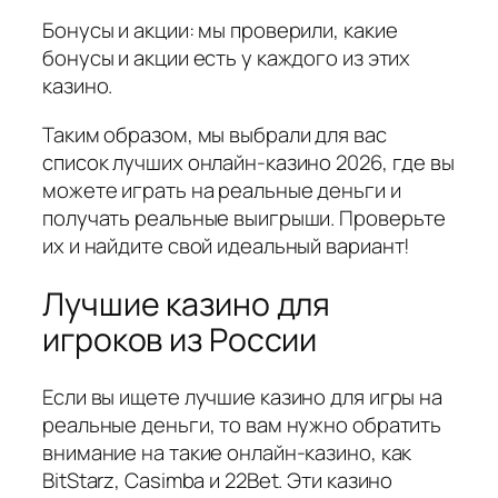
Бонусы и акции: мы проверили, какие
бонусы и акции есть у каждого из этих
казино.
Таким образом, мы выбрали для вас
список лучших онлайн-казино 2026, где вы
можете играть на реальные деньги и
получать реальные выигрыши. Проверьте
их и найдите свой идеальный вариант!
Лучшие казино для
игроков из России
Если вы ищете лучшие казино для игры на
реальные деньги, то вам нужно обратить
внимание на такие онлайн-казино, как
BitStarz, Casimba и 22Bet. Эти казино