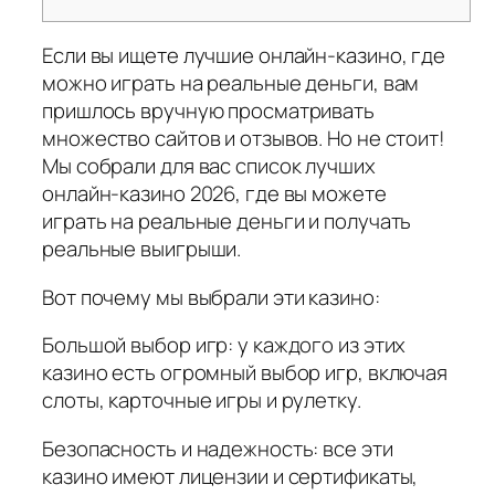
Если вы ищете лучшие онлайн-казино, где
можно играть на реальные деньги, вам
пришлось вручную просматривать
множество сайтов и отзывов. Но не стоит!
Мы собрали для вас список лучших
онлайн-казино 2026, где вы можете
играть на реальные деньги и получать
реальные выигрыши.
Вот почему мы выбрали эти казино:
Большой выбор игр: у каждого из этих
казино есть огромный выбор игр, включая
слоты, карточные игры и рулетку.
Безопасность и надежность: все эти
казино имеют лицензии и сертификаты,