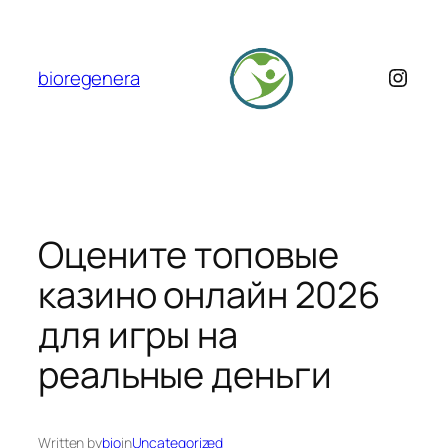
Skip
to
content
Insta
bioregenera
Оцените топовые
казино онлайн 2026
для игры на
реальные деньги
Written by
bio
in
Uncategorized