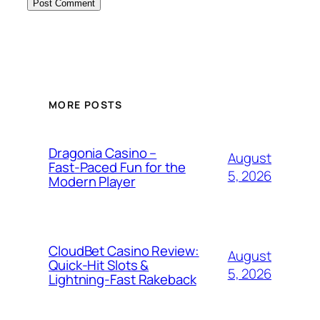
MORE POSTS
Dragonia Casino –
August
Fast‑Paced Fun for the
5, 2026
Modern Player
CloudBet Casino Review:
August
Quick‑Hit Slots &
5, 2026
Lightning‑Fast Rakeback