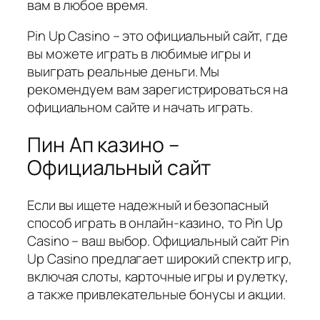
вам в любое время.
Pin Up Casino – это официальный сайт, где
вы можете играть в любимые игры и
выиграть реальные деньги. Мы
рекомендуем вам зарегистрироваться на
официальном сайте и начать играть.
Пин Ап казино –
Официальный сайт
Если вы ищете надежный и безопасный
способ играть в онлайн-казино, то Pin Up
Casino – ваш выбор. Официальный сайт Pin
Up Casino предлагает широкий спектр игр,
включая слоты, карточные игры и рулетку,
а также привлекательные бонусы и акции.