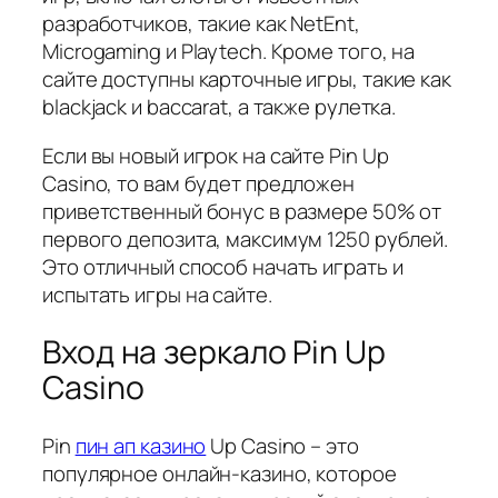
разработчиков, такие как NetEnt,
Microgaming и Playtech. Кроме того, на
сайте доступны карточные игры, такие как
blackjack и baccarat, а также рулетка.
Если вы новый игрок на сайте Pin Up
Casino, то вам будет предложен
приветственный бонус в размере 50% от
первого депозита, максимум 1250 рублей.
Это отличный способ начать играть и
испытать игры на сайте.
Вход на зеркало Pin Up
Casino
Pin
пин ап казино
Up Casino – это
популярное онлайн-казино, которое