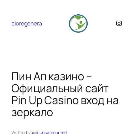
Skip
to
content
Insta
bioregenera
Пин Ап казино –
Официальный сайт
Pin Up Casino вход на
зеркало
Written by
bio
in
Uncategorized