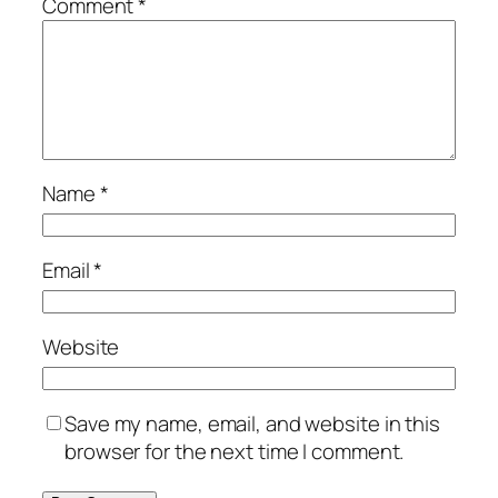
Comment
*
Name
*
Email
*
Website
Save my name, email, and website in this
browser for the next time I comment.