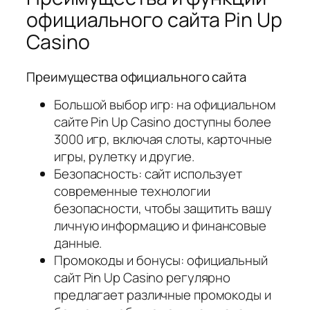
официального сайта Pin Up
Casino
Преимущества официального сайта
Большой выбор игр: на официальном
сайте Pin Up Casino доступны более
3000 игр, включая слоты, карточные
игры, рулетку и другие.
Безопасность: сайт использует
современные технологии
безопасности, чтобы защитить вашу
личную информацию и финансовые
данные.
Промокоды и бонусы: официальный
сайт Pin Up Casino регулярно
предлагает различные промокоды и