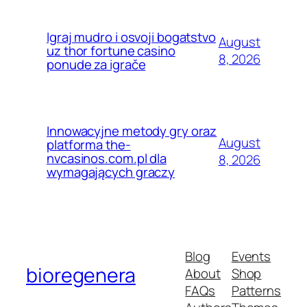
Igraj mudro i osvoji bogatstvo
August
uz thor fortune casino
8, 2026
ponude za igrače
Innowacyjne metody gry oraz
August
platforma the-
nvcasinos.com.pl dla
8, 2026
wymagających graczy
Blog
Events
bioregenera
About
Shop
FAQs
Patterns