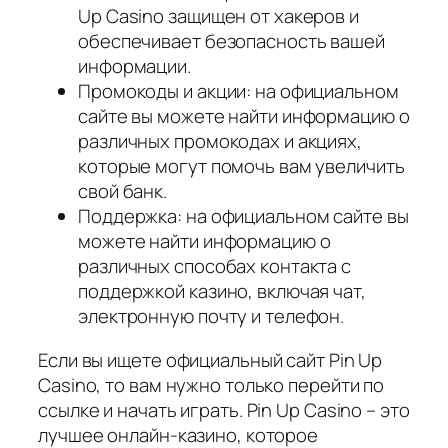
Up Casino защищен от хакеров и
обеспечивает безопасность вашей
информации.
Промокоды и акции: на официальном
сайте вы можете найти информацию о
различных промокодах и акциях,
которые могут помочь вам увеличить
свой банк.
Поддержка: на официальном сайте вы
можете найти информацию о
различных способах контакта с
поддержкой казино, включая чат,
электронную почту и телефон.
Если вы ищете официальный сайт Pin Up
Casino, то вам нужно только перейти по
ссылке и начать играть. Pin Up Casino – это
лучшее онлайн-казино, которое