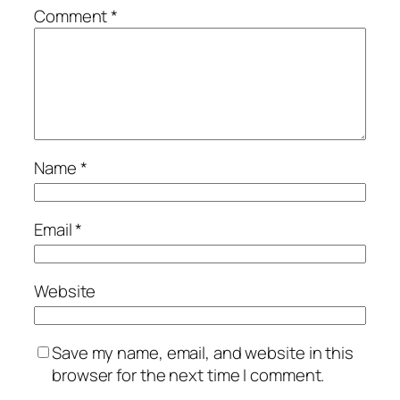
Comment
*
Name
*
Email
*
Website
Save my name, email, and website in this
browser for the next time I comment.