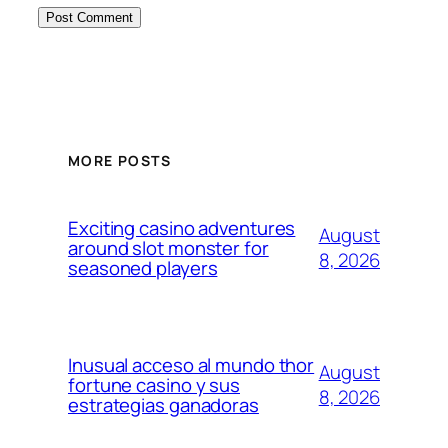
MORE POSTS
Exciting casino adventures
August
around slot monster for
8, 2026
seasoned players
Inusual acceso al mundo thor
August
fortune casino y sus
8, 2026
estrategias ganadoras