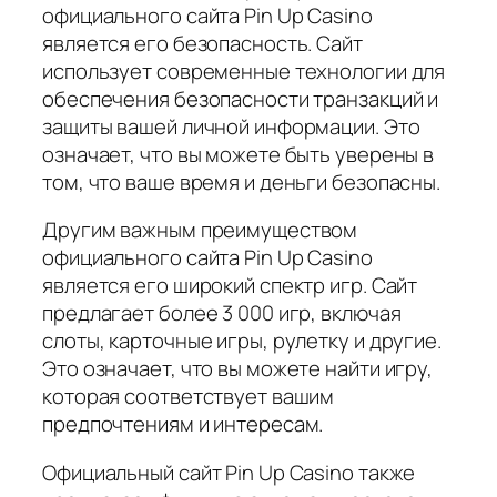
официального сайта Pin Up Casino
является его безопасность. Сайт
использует современные технологии для
обеспечения безопасности транзакций и
защиты вашей личной информации. Это
означает, что вы можете быть уверены в
том, что ваше время и деньги безопасны.
Другим важным преимуществом
официального сайта Pin Up Casino
является его широкий спектр игр. Сайт
предлагает более 3 000 игр, включая
слоты, карточные игры, рулетку и другие.
Это означает, что вы можете найти игру,
которая соответствует вашим
предпочтениям и интересам.
Официальный сайт Pin Up Casino также