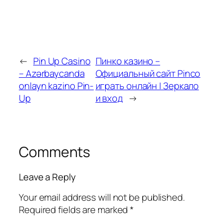
←
Pin Up Casino
Пинко казино –
– Azərbaycanda
Официальный сайт Pinco
onlayn kazino Pin-
играть онлайн | Зеркало
Up
и вход
→
Comments
Leave a Reply
Your email address will not be published.
Required fields are marked
*