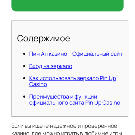
Содержимое
Пин Ап казино – Официальный сайт
Вход на зеркало
Как использовать зеркало Pin Up
Casino
Преимущества и функции
официального сайта Pin Up Casino
Если вы ищете надежное и проверенное
казино, где можно играть в любимые игры