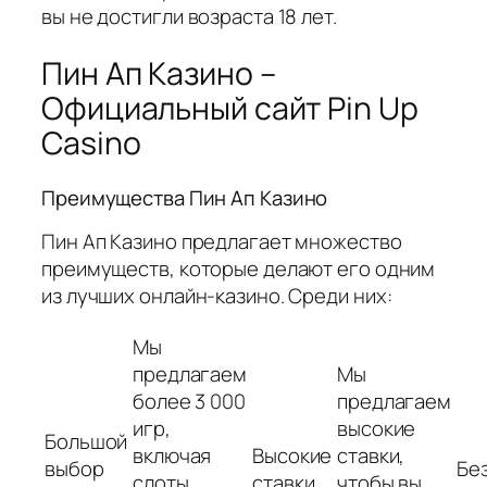
вы не достигли возраста 18 лет.
Пин Ап Казино –
Официальный сайт Pin Up
Casino
Преимущества Пин Ап Казино
Пин Ап Казино предлагает множество
преимуществ, которые делают его одним
из лучших онлайн-казино. Среди них:
Мы
предлагаем
Мы
более 3 000
предлагаем
игр,
высокие
Большой
включая
Высокие
ставки,
выбор
Бе
слоты,
ставки
чтобы вы