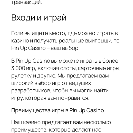
транзакций.
Входи и играй
Если вы ищете место, где можно играть в
казино и получать реальные выигрыши, то
Pin Up Casino – ваш выбор!
В Pin Up Casino вы можете играть в более
3 000 игр, включая слоты, карточные игры,
рулетку и другие. Мы предлагаем вам
широкий выбор игр от ведущих
разработчиков, чтобы вы могли найти
игру, которая вам понравится.
Преимущества игры в Pin Up Casino
Наш казино предлагает вам несколько
преимуществ, которые делают нас