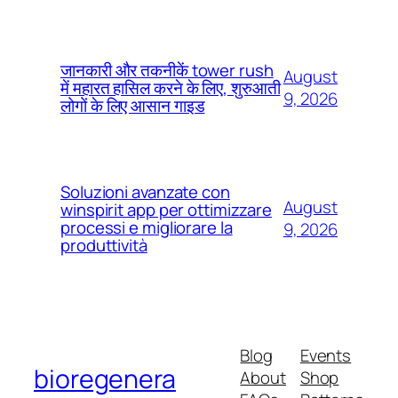
जानकारी और तकनीकें tower rush
August
में महारत हासिल करने के लिए, शुरुआती
9, 2026
लोगों के लिए आसान गाइड
Soluzioni avanzate con
August
winspirit app per ottimizzare
processi e migliorare la
9, 2026
produttività
Blog
Events
bioregenera
About
Shop