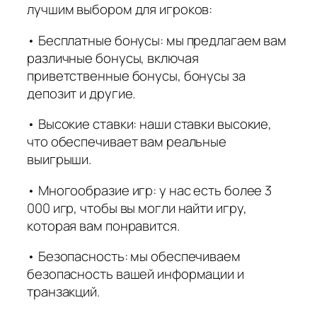
лучшим выбором для игроков:
• Бесплатные бонусы: мы предлагаем вам
различные бонусы, включая
приветственные бонусы, бонусы за
депозит и другие.
• Высокие ставки: наши ставки высокие,
что обеспечивает вам реальные
выигрыши.
• Многообразие игр: у нас есть более 3
000 игр, чтобы вы могли найти игру,
которая вам понравится.
• Безопасность: мы обеспечиваем
безопасность вашей информации и
транзакций.