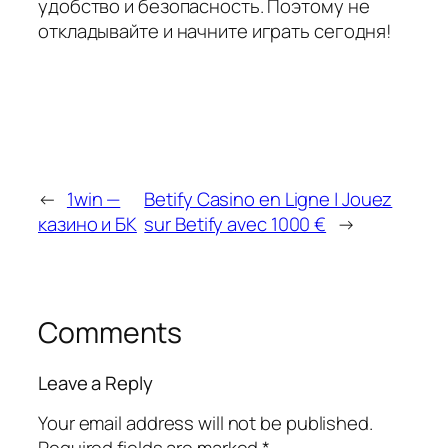
удобство и безопасность. Поэтому не
откладывайте и начните играть сегодня!
←
1win —
Betify Casino en Ligne | Jouez
казино и БК
sur Betify avec 1000 €
→
Comments
Leave a Reply
Your email address will not be published.