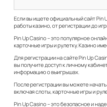
Если вы ищете официальный сайт Pin U
работы казино, от регистрации до игр
Pin Up Casino – это популярное онла
карточные игры и рулетку. Казино им
Для регистрации на сайте Pin Up Cas
вы получите доступ к личному кабине
информацию о выигрышах.
После регистрации вы можете начать и
включая слоты, карточные игры и руле
Pin Up Casino – это безопасное и на