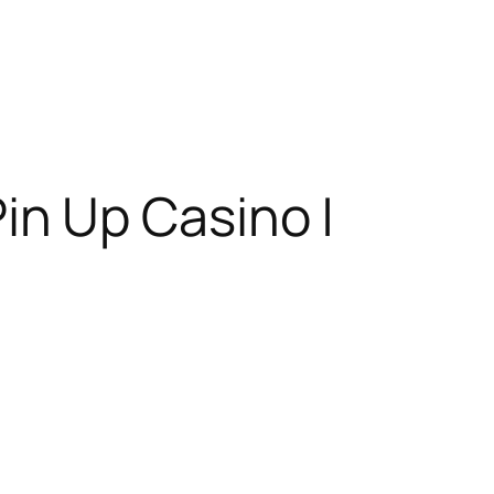
n Up Casino |