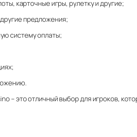
лоты, карточные игры, рулетку и другие;
 другие предложения;
ую систему оплаты;
циях;
ложению.
sino – это отличный выбор для игроков, ко