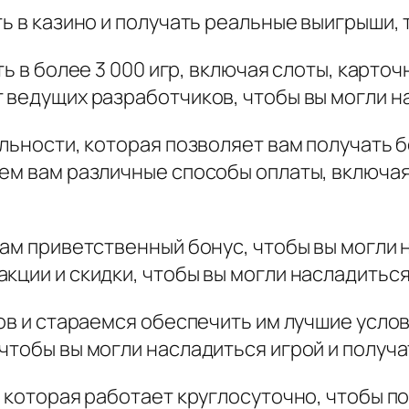
ь в казино и получать реальные выигрыши, т
ь в более 3 000 игр, включая слоты, карточ
 ведущих разработчиков, чтобы вы могли на
яльности, которая позволяет вам получать 
аем вам различные способы оплаты, включа
вам приветственный бонус, чтобы вы могли 
кции и скидки, чтобы вы могли насладиться
ков и стараемся обеспечить им лучшие усло
чтобы вы могли насладиться игрой и получа
 которая работает круглосуточно, чтобы по