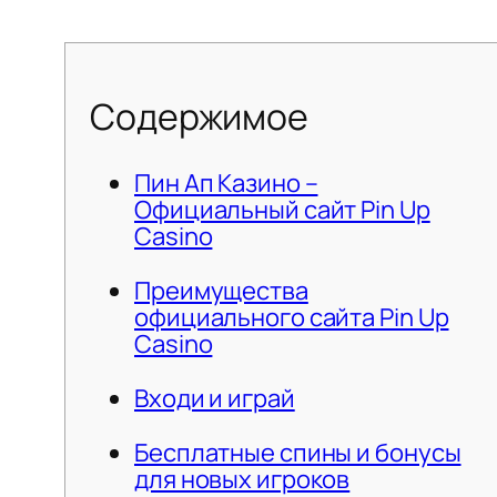
Содержимое
Пин Ап Казино –
Официальный сайт Pin Up
Casino
Преимущества
официального сайта Pin Up
Casino
Входи и играй
Бесплатные спины и бонусы
для новых игроков