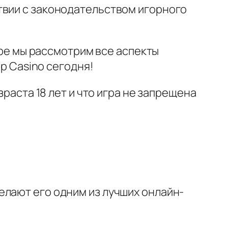
твии с законодательством игорного
зоре мы рассмотрим все аспекты
Up Casino сегодня!
зраста 18 лет и что игра не запрещена
елают его одним из лучших онлайн-