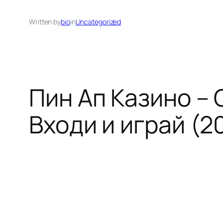
Written by
bio
in
Uncategorized
Пин Ап Казино – 
Входи и играй (2