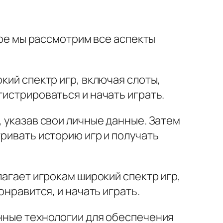
зоре мы рассмотрим все аспекты
кий спектр игр, включая слоты,
гистрироваться и начать играть.
, указав свои личные данные. Затем
тривать историю игр и получать
лагает игрокам широкий спектр игр,
онравится, и начать играть.
енные технологии для обеспечения