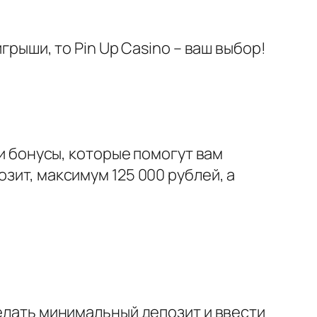
грыши, то Pin Up Casino – ваш выбор!
 и бонусы, которые помогут вам
зит, максимум 125 000 рублей, а
делать минимальный депозит и ввести