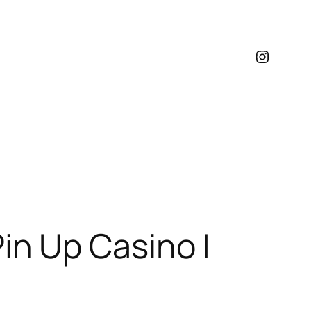
Instagr
n Up Casino |