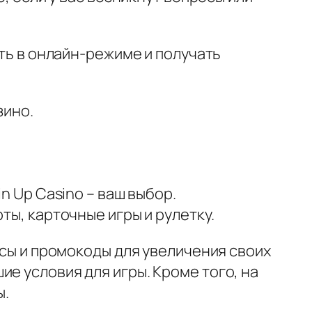
ать в онлайн-режиме и получать
зино.
n Up Casino – ваш выбор.
ты, карточные игры и рулетку.
усы и промокоды для увеличения своих
е условия для игры. Кроме того, на
ы.