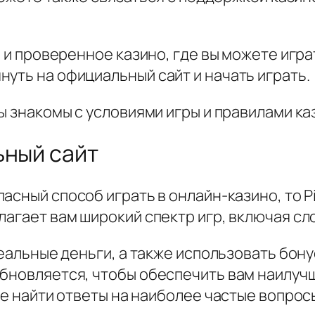
е и проверенное казино, где вы можете игр
уть на официальный сайт и начать играть.
ы знакомы с условиями игры и правилами ка
ьный сайт
сный способ играть в онлайн-казино, то Pi
агает вам широкий спектр игр, включая сло
 реальные деньги, а также использовать бон
бновляется, чтобы обеспечить вам наилучши
те найти ответы на наиболее частые вопрос