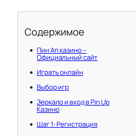
Содержимое
Пин Ап казино –
Официальный сайт
Играть онлайн
Выбор игр
Зеркало и вход в Pin Up
Казино
Шаг 1: Регистрация