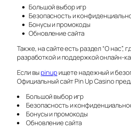
Большой выбор игр
Безопасность и конфиденциальн
Бонусы и промокоды
Обновление сайта
Также, на сайте есть раздел “О нас”, 
разработкой и поддержкой онлайн-каз
Если вы
pinup
ищете надежный и безопа
Официальный сайт Pin Up Casino предл
Большой выбор игр
Безопасность и конфиденциально
Бонусы и промокоды
Обновление сайта