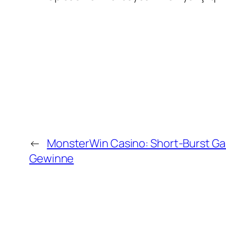
←
MonsterWin Casino: Short‑Burst Ga
Gewinne