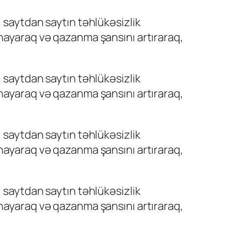
i saytdan saytın təhlükəsizlik
ynayaraq və qazanma şansını artıraraq,
i saytdan saytın təhlükəsizlik
ynayaraq və qazanma şansını artıraraq,
i saytdan saytın təhlükəsizlik
ynayaraq və qazanma şansını artıraraq,
i saytdan saytın təhlükəsizlik
ynayaraq və qazanma şansını artıraraq,