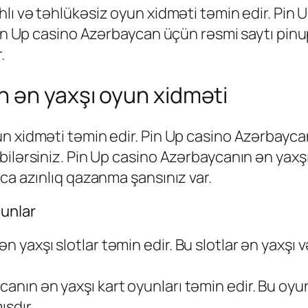
lı və təhlükəsiz oyun xidməti təmin edir. Pin 
 Pin Up casino Azərbaycan üçün rəsmi saytı pin
.
n ən yaxşı oyun xidməti
n xidməti təmin edir. Pin Up casino Azərbaycan
bilərsiniz. Pin Up casino Azərbaycanın ən yaxş
ca azınlıq qazanma şansınız var.
yunlar
n yaxşı slotlar təmin edir. Bu slotlar ən yaxşı
canın ən yaxşı kart oyunları təmin edir. Bu oy
ışdır.