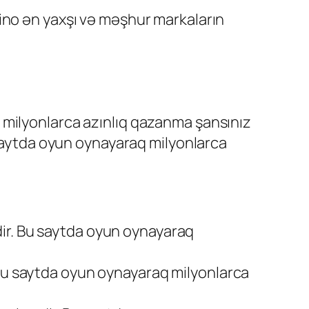
sino ən yaxşı və məşhur markaların
 milyonlarca azınlıq qazanma şansınız
 saytda oyun oynayaraq milyonlarca
ir. Bu saytda oyun oynayaraq
 Bu saytda oyun oynayaraq milyonlarca