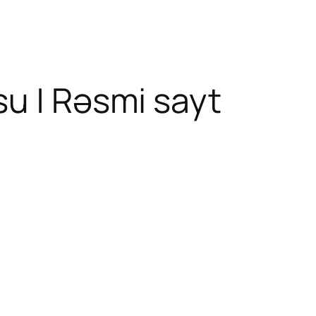
su | Rəsmi sayt