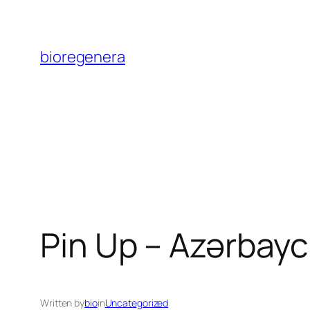
Skip
to
bioregenera
content
Pin Up – Azərbayc
Written by
bio
in
Uncategorized