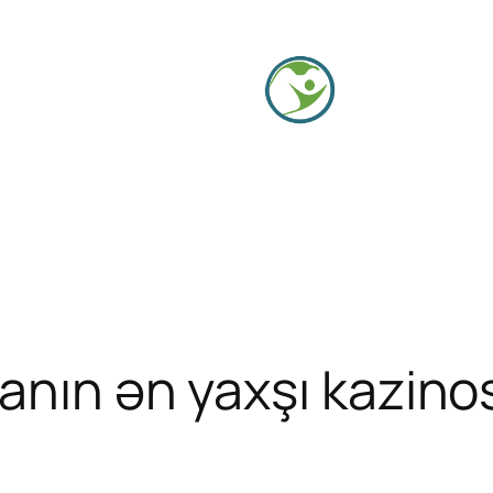
anın ən yaxşı kazino