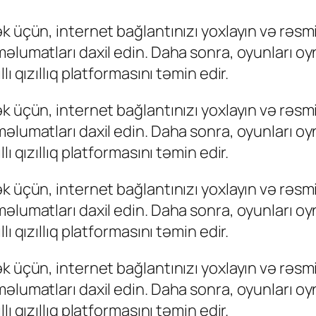
k üçün, internet bağlantınızı yoxlayın və rəsm
məlumatları daxil edin. Daha sonra, oyunları o
ı qızıllıq platformasını təmin edir.
k üçün, internet bağlantınızı yoxlayın və rəsm
məlumatları daxil edin. Daha sonra, oyunları o
ı qızıllıq platformasını təmin edir.
k üçün, internet bağlantınızı yoxlayın və rəsm
məlumatları daxil edin. Daha sonra, oyunları o
ı qızıllıq platformasını təmin edir.
k üçün, internet bağlantınızı yoxlayın və rəsm
məlumatları daxil edin. Daha sonra, oyunları o
ı qızıllıq platformasını təmin edir.