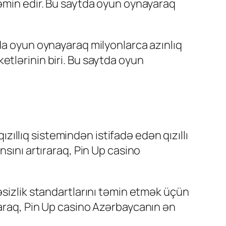
min edir. Bu saytda oyun oynayaraq
tda oyun oynayaraq milyonlarca azınlıq
etlərinin biri. Bu saytda oyun
ızıllıq sistemindən istifadə edən qızıllı
nsını artıraraq, Pin Up casino
əsizlik standartlarını təmin etmək üçün
raraq, Pin Up casino Azərbaycanın ən