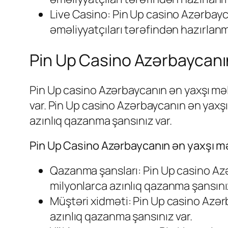
Live Casino: Pin Up casino Azərbayca
əməliyyatçıları tərəfindən hazırlanm
Pin Up Casino Azərbaycanı
Pin Up casino Azərbaycanın ən yaxşı mə
var. Pin Up casino Azərbaycanın ən yaxşı
azınlıq qazanma şansınız var.
Pin Up Casino Azərbaycanın ən yaxşı m
Qazanma şansları: Pin Up casino Az
milyonlarca azınlıq qazanma şansınız
Müştəri xidməti: Pin Up casino Azər
azınlıq qazanma şansınız var.