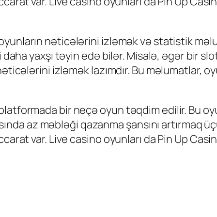
ccarat var. Live casino oyunları da Pin Up Cas
yunların nəticələrini izləmək və statistik məl
zi daha yaxşı təyin edə bilər. Misalə, əgər bi
əticələrini izləmək lazımdır. Bu məlumatlar, oyu
atformada bir neçə oyun təqdim edilir. Bu oyun
 arasında az məbləği qazanma şansını artırmaq üç
ccarat var. Live casino oyunları da Pin Up Cas