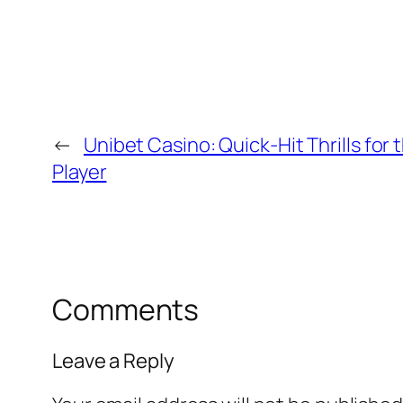
←
Unibet Casino: Quick‑Hit Thrills for
Player
Comments
Leave a Reply