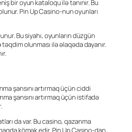
ş bir oyun kataloqu ilə tanınır. Bu
n olunur. Pin Up Casino-nun oyunları
lunur. Bu siyahı, oyunların düzgün
ə təqdim olunması ilə əlaqəda dayanır.
ır.
anma şansını artırmaq üçün ciddi
nma şansını artırmaq üçün istifadə
.
ları da var. Bu casino, qazanma
ırmaqda kömək edir. Pin Up Casino-dan