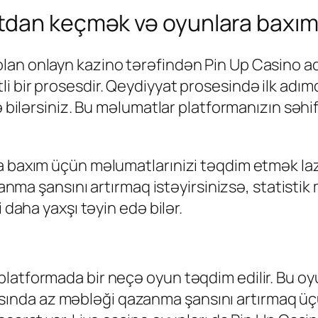
tdan keçmək və oyunlara baxı
an onlayn kazino tərəfindən Pin Up Casino adı
 bir prosesdir. Qeydiyyat prosesində ilk adımd
 bilərsiniz. Bu məlumatlar platformanızın səhifə
a baxım üçün məlumatlarınizi təqdim etmək lazı
azanma şansını artırmaq istəyirsinizsə, statist
 daha yaxşı təyin edə bilər.
atformada bir neçə oyun təqdim edilir. Bu oyun
 arasında az məbləği qazanma şansını artırmaq üç