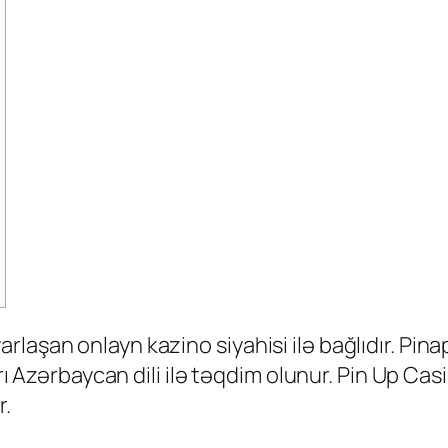
laşan onlayn kazino siyahisi ilə bağlıdır. Pin
ları Azərbaycan dili ilə təqdim olunur. Pin Up Ca
r.