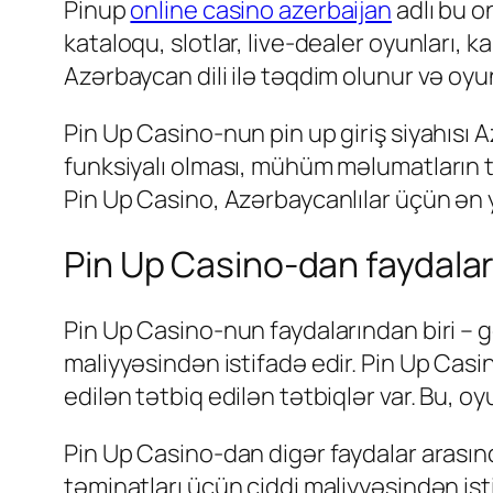
Pinup
online casino azerbaijan
adlı bu o
kataloqu, slotlar, live-dealer oyunları, 
Azərbaycan dili ilə təqdim olunur və oyu
Pin Up Casino-nun pin up giriş siyahısı 
funksiyalı olması, mühüm məlumatların tə
Pin Up Casino, Azərbaycanlılar üçün ən y
Pin Up Casino-dan faydaları
Pin Up Casino-nun faydalarından biri – 
maliyyəsindən istifadə edir. Pin Up Cas
edilən tətbiq edilən tətbiqlər var. Bu, 
Pin Up Casino-dan digər faydalar arasın
təminatları üçün ciddi maliyyəsindən is