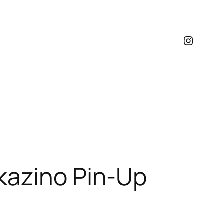
Instagr
kazino Pin-Up