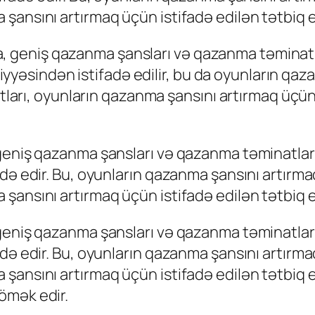
ansını artırmaq üçün istifadə edilən tətbiq edi
, geniş qazanma şansları və qazanma təminatla
yəsindən istifadə edilir, bu da oyunların qazan
rı, oyunların qazanma şansını artırmaq üçün i
geniş qazanma şansları və qazanma təminatları
adə edir. Bu, oyunların qazanma şansını artırm
ansını artırmaq üçün istifadə edilən tətbiq edi
geniş qazanma şansları və qazanma təminatları
adə edir. Bu, oyunların qazanma şansını artırm
ansını artırmaq üçün istifadə edilən tətbiq edi
ömək edir.