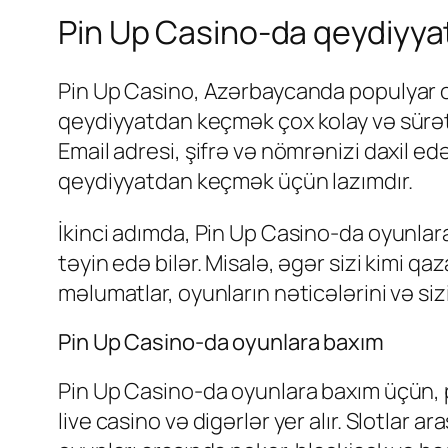
Pin Up Casino-da qeydiyya
Pin Up Casino, Azərbaycanda populyar ol
qeydiyyatdan keçmək çox kolay və sürətli
Email adresi, şifrə və nömrənizi daxil edə
qeydiyyatdan keçmək üçün lazımdır.
İkinci adımda, Pin Up Casino-da oyunlar
təyin edə bilər. Misalə, əgər sizi kimi q
məlumatlar, oyunların nəticələrini və sizi
Pin Up Casino-da oyunlara baxım
Pin Up Casino-da oyunlara baxım üçün, pl
live casino və digərlər yer alır. Slotlar