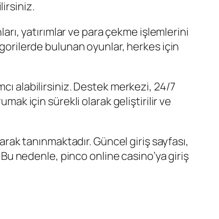
irsiniz.
ları, yatırımlar ve para çekme işlemlerini
egorilerde bulunan oyunlar, herkes için
cı alabilirsiniz. Destek merkezi, 24/7
mak için sürekli olarak geliştirilir ve
larak tanınmaktadır. Güncel giriş sayfası,
. Bu nedenle, pinco online casino’ya giriş