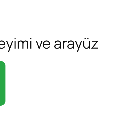
neyimi ve arayüz