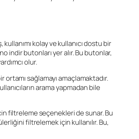
kullanımı kolay ve kullanıcı dostu bir
 indir butonları yer alır. Bu butonlar,
ardımcı olur.
 bir ortamı sağlamayı amaçlamaktadır.
 kullanıcıların arama yapmadan bile
için filtreleme seçenekleri de sunar. Bu
ğini filtrelemek için kullanılır. Bu,