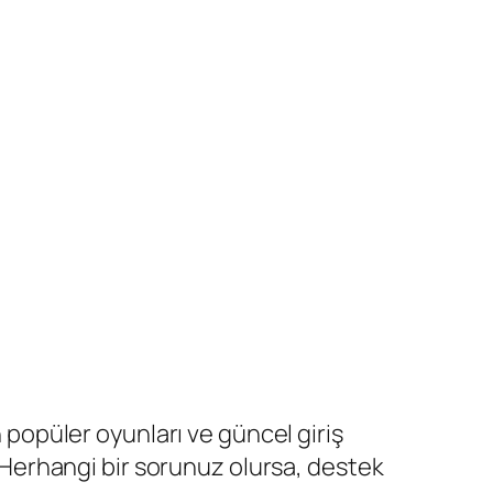
n popüler oyunları ve güncel giriş
r. Herhangi bir sorunuz olursa, destek