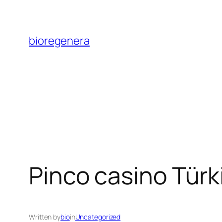
Skip
to
bioregenera
content
Pinco casino Türki
Written by
bio
in
Uncategorized