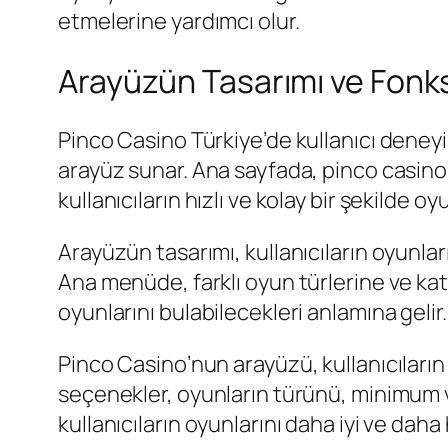
etmelerine yardımcı olur.
Arayüzün Tasarımı ve Fonks
Pinco Casino Türkiye’de kullanıcı deneyi
arayüz sunar. Ana sayfada, pinco casino g
kullanıcıların hızlı ve kolay bir şekilde 
Arayüzün tasarımı, kullanıcıların oyunla
Ana menüde, farklı oyun türlerine ve kate
oyunlarını bulabilecekleri anlamına gelir.
Pinco Casino’nun arayüzü, kullanıcıların 
seçenekler, oyunların türünü, minimum ve
kullanıcıların oyunlarını daha iyi ve daha 