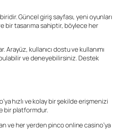
ridir. Güncel giriş sayfası, yeni oyunları
e bir tasarıma sahiptir, böylece her
r. Arayüz, kullanıcı dostu ve kullanımı
 bulabilir ve deneyebilirsiniz. Destek
o’ya hızlı ve kolay bir şekilde erişmenizi
e bir platformdur.
man ve her yerden pinco online casino’ya