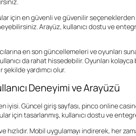
rsiniz.
ar için en güvenli ve güvenilir seçeneklerden bi
yebilirsiniz. Arayüz, kullanıcı dostu ve entegr
ıcılarına en son güncellemeleri ve oyunları suna
ullanıcı da rahat hissedebilir. Oyunları kolayca
r şekilde yardımcı olur.
ullanıcı Deneyimi ve Arayüzü
n iyisi. Güncel giriş sayfası, pinco online casin
lar için tasarlanmış, kullanıcı dostu ve entegr
ve hızlıdır. Mobil uygulamayı indirerek, her za