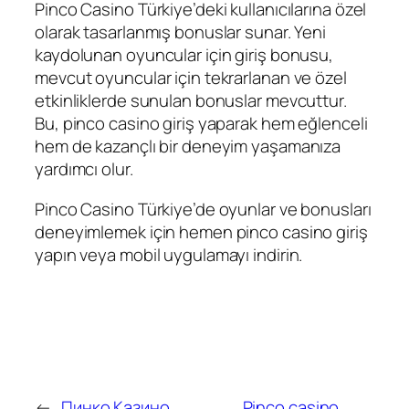
Pinco Casino Türkiye’deki kullanıcılarına özel
olarak tasarlanmış bonuslar sunar. Yeni
kaydolunan oyuncular için giriş bonusu,
mevcut oyuncular için tekrarlanan ve özel
etkinliklerde sunulan bonuslar mevcuttur.
Bu, pinco casino giriş yaparak hem eğlenceli
hem de kazançlı bir deneyim yaşamanıza
yardımcı olur.
Pinco Casino Türkiye’de oyunlar ve bonusları
deneyimlemek için hemen pinco casino giriş
yapın veya mobil uygulamayı indirin.
←
Пинко Казино
Pinco casino