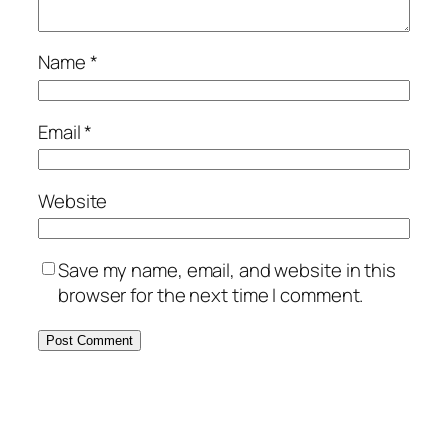
Name
*
Email
*
Website
Save my name, email, and website in this
browser for the next time I comment.