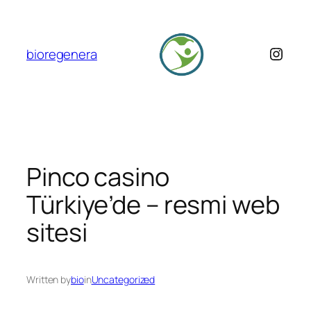
Skip
to
content
Insta
bioregenera
Pinco casino
Türkiye’de – resmi web
sitesi
Written by
bio
in
Uncategorized