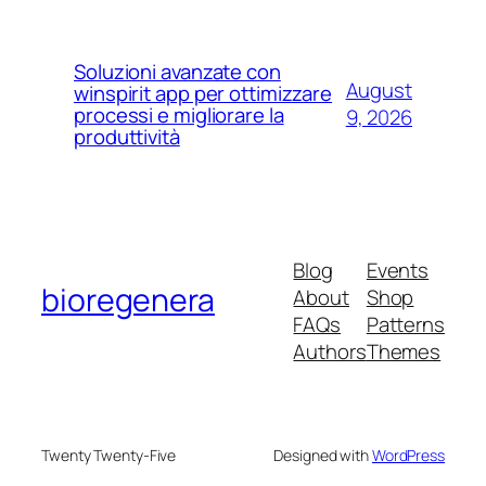
Soluzioni avanzate con
August
winspirit app per ottimizzare
processi e migliorare la
9, 2026
produttività
Blog
Events
bioregenera
About
Shop
FAQs
Patterns
Authors
Themes
Twenty Twenty-Five
Designed with
WordPress