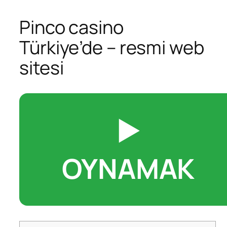
Pinco casino
Türkiye’de – resmi web
sitesi
▶️
OYNAMAK