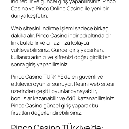
indirebilir ve güncel giriş yapabilirsiniz. Pinco
Casino ve Pinco Online Casino ile yeni bir
dünya keşfetin.
Web sitesini indirme işlemi sadece birkaç
dakika alır. Pinco Casino indir adı altında bir
link bulabilir ve cihazınıza kolayca
yükleyebilirsiniz. Güncel giriş yaparken,
kullanıcı adınızı ve şifrenizi doğru girdikten
sonra giriş yapabilirsiniz.
Pinco Casino TÜRKİYE’de en güvenli ve
etkileyici oyunlar sunuyor. Resmi web sitesi
üzerinden çeşitli oyunlar oynayabilir,
bonuslar kazanabilir ve ödül kazanabilirsiniz.
Pinco Casino güncel giriş yaparak bu
fırsatları değerlendirebilirsiniz.
Pinco Casino TÜrkiye’de: