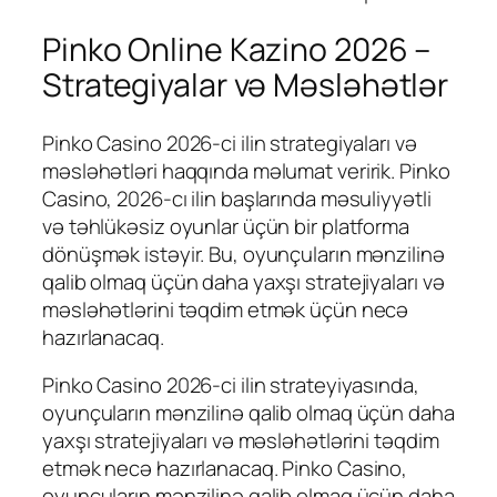
Pinko Online Kazino 2026 –
Strategiyalar və Məsləhətlər
Pinko Casino 2026-ci ilin strategiyaları və
məsləhətləri haqqında məlumat veririk. Pinko
Casino, 2026-cı ilin başlarında məsuliyyətli
və təhlükəsiz oyunlar üçün bir platforma
dönüşmək istəyir. Bu, oyunçuların mənzilinə
qalib olmaq üçün daha yaxşı stratejiyaları və
məsləhətlərini təqdim etmək üçün necə
hazırlanacaq.
Pinko Casino 2026-ci ilin strateyiyasında,
oyunçuların mənzilinə qalib olmaq üçün daha
yaxşı stratejiyaları və məsləhətlərini təqdim
etmək necə hazırlanacaq. Pinko Casino,
oyunçuların mənzilinə qalib olmaq üçün daha