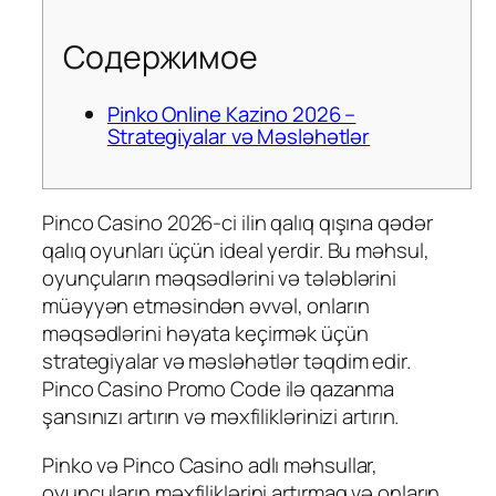
Содержимое
Pinko Online Kazino 2026 –
Strategiyalar və Məsləhətlər
Pinco Casino 2026-ci ilin qalıq qışına qədər
qalıq oyunları üçün ideal yerdir. Bu məhsul,
oyunçuların məqsədlərini və tələblərini
müəyyən etməsindən əvvəl, onların
məqsədlərini həyata keçirmək üçün
strategiyalar və məsləhətlər təqdim edir.
Pinco Casino Promo Code ilə qazanma
şansınızı artırın və məxfiliklərinizi artırın.
Pinko və Pinco Casino adlı məhsullar,
oyunçuların məxfiliklərini artırmaq və onların