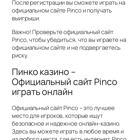
После регистрации вы сможете играть на
официальном сайте Pinco и получать
выигрыши.
Важно! Проверьте официальный сайт
Pinco, чтобы убедиться, что вы играете на
официальном сайте и не подвергаетесь
риску.
Пинко казино –
Официальный сайт Pinco
играть онлайн
Официальный сайт Pinco – это лучшее
место для игроков, которые ищут
безопасное и надежное онлайн-казино.
Здесь вы можете играть в любое время и
из любого места, где есть интернет. Pinco