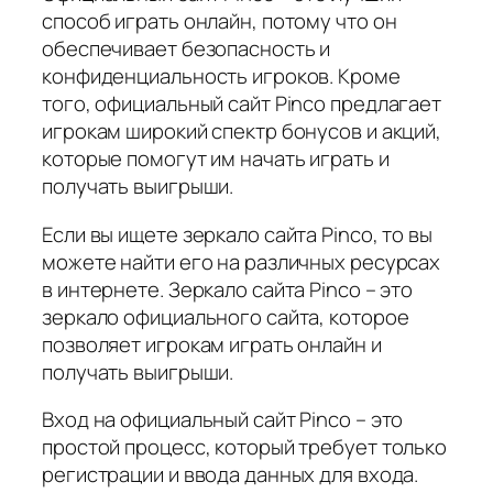
способ играть онлайн, потому что он
обеспечивает безопасность и
конфиденциальность игроков. Кроме
того, официальный сайт Pinco предлагает
игрокам широкий спектр бонусов и акций,
которые помогут им начать играть и
получать выигрыши.
Если вы ищете зеркало сайта Pinco, то вы
можете найти его на различных ресурсах
в интернете. Зеркало сайта Pinco – это
зеркало официального сайта, которое
позволяет игрокам играть онлайн и
получать выигрыши.
Вход на официальный сайт Pinco – это
простой процесс, который требует только
регистрации и ввода данных для входа.