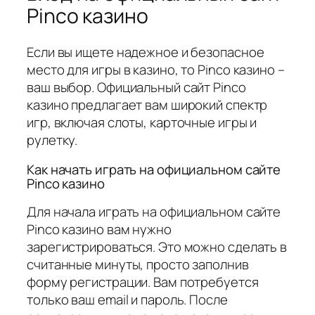
Pinco казино
Если вы ищете надежное и безопасное
место для игры в казино, то Pinco казино –
ваш выбор. Официальный сайт Pinco
казино предлагает вам широкий спектр
игр, включая слоты, карточные игры и
рулетку.
Как начать играть на официальном сайте
Pinco казино
Для начала играть на официальном сайте
Pinco казино вам нужно
зарегистрироваться. Это можно сделать в
считанные минуты, просто заполнив
форму регистрации. Вам потребуется
только ваш email и пароль. После