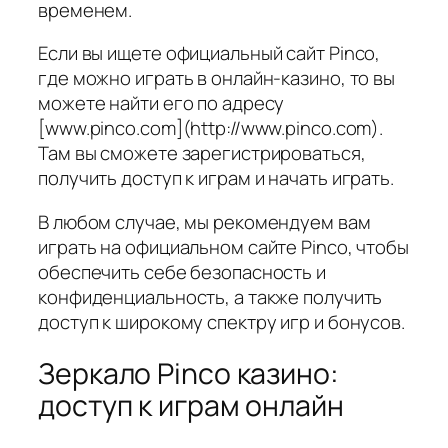
временем.
Если вы ищете официальный сайт Pinco,
где можно играть в онлайн-казино, то вы
можете найти его по адресу
[www.pinco.com](http://www.pinco.com).
Там вы сможете зарегистрироваться,
получить доступ к играм и начать играть.
В любом случае, мы рекомендуем вам
играть на официальном сайте Pinco, чтобы
обеспечить себе безопасность и
конфиденциальность, а также получить
доступ к широкому спектру игр и бонусов.
Зеркало Pinco казино:
доступ к играм онлайн