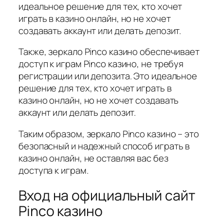
идеальное решение для тех, кто хочет
играть в казино онлайн, но не хочет
создавать аккаунт или делать депозит.
Также, зеркало Pinco казино обеспечивает
доступ к играм Pinco казино, не требуя
регистрации или депозита. Это идеальное
решение для тех, кто хочет играть в
казино онлайн, но не хочет создавать
аккаунт или делать депозит.
Таким образом, зеркало Pinco казино – это
безопасный и надежный способ играть в
казино онлайн, не оставляя вас без
доступа к играм.
Вход на официальный сайт
Pinco казино