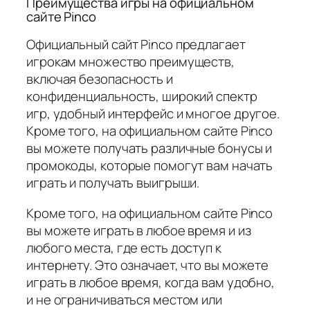
Преимущества игры на официальном
сайте Pinco
Официальный сайт Pinco предлагает
игрокам множество преимуществ,
включая безопасность и
конфиденциальность, широкий спектр
игр, удобный интерфейс и многое другое.
Кроме того, на официальном сайте Pinco
вы можете получать различные бонусы и
промокоды, которые помогут вам начать
играть и получать выигрыши.
Кроме того, на официальном сайте Pinco
вы можете играть в любое время и из
любого места, где есть доступ к
интернету. Это означает, что вы можете
играть в любое время, когда вам удобно,
и не ограничиваться местом или