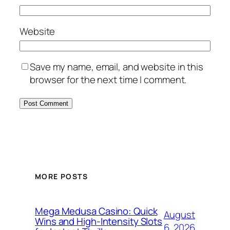
Website
Save my name, email, and website in this
browser for the next time I comment.
MORE POSTS
Mega Medusa Casino: Quick
August
Wins and High‑Intensity Slots
6, 2026