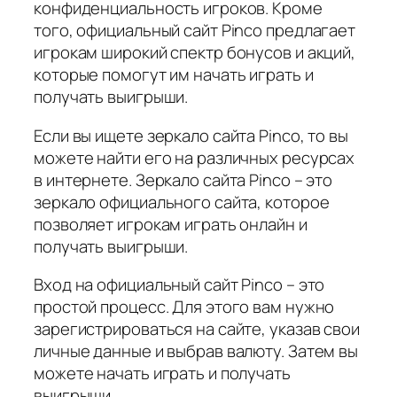
конфиденциальность игроков. Кроме
того, официальный сайт Pinco предлагает
игрокам широкий спектр бонусов и акций,
которые помогут им начать играть и
получать выигрыши.
Если вы ищете зеркало сайта Pinco, то вы
можете найти его на различных ресурсах
в интернете. Зеркало сайта Pinco – это
зеркало официального сайта, которое
позволяет игрокам играть онлайн и
получать выигрыши.
Вход на официальный сайт Pinco – это
простой процесс. Для этого вам нужно
зарегистрироваться на сайте, указав свои
личные данные и выбрав валюту. Затем вы
можете начать играть и получать
выигрыши.