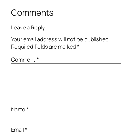
Comments
Leave a Reply
Your email address will not be published.
Required fields are marked
*
Comment
*
Name
*
Email
*