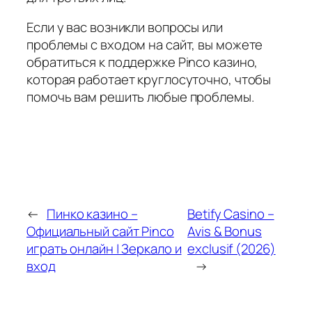
Если у вас возникли вопросы или
проблемы с входом на сайт, вы можете
обратиться к поддержке Pinco казино,
которая работает круглосуточно, чтобы
помочь вам решить любые проблемы.
←
Пинко казино –
Betify Casino –
Официальный сайт Pinco
Avis & Bonus
играть онлайн | Зеркало и
exclusif (2026)
вход
→