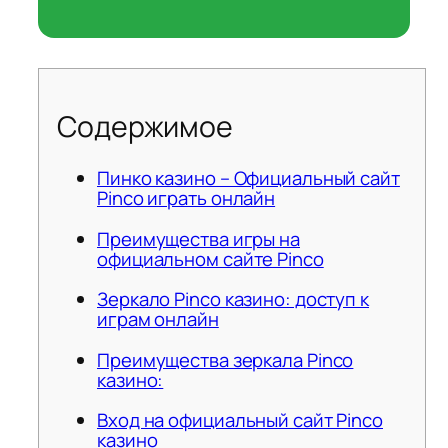
Содержимое
Пинко казино – Официальный сайт
Pinco играть онлайн
Преимущества игры на
официальном сайте Pinco
Зеркало Pinco казино: доступ к
играм онлайн
Преимущества зеркала Pinco
казино:
Вход на официальный сайт Pinco
казино