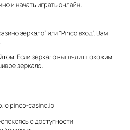
ино и начать играть онлайн.
азино зеркало” или “Pinco вход”. Вам
.
айтом. Если зеркало выглядит похожим
шивое зеркало.
.io
pinco-casino.io
беспокоясь о доступности