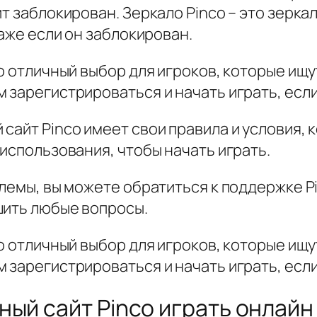
йт заблокирован. Зеркало Pinco – это зерка
даже если он заблокирован.
о отличный выбор для игроков, которые ищу
 зарегистрироваться и начать играть, если
сайт Pinco имеет свои правила и условия,
 использования, чтобы начать играть.
блемы, вы можете обратиться к поддержке P
шить любые вопросы.
о отличный выбор для игроков, которые ищу
 зарегистрироваться и начать играть, если
ный сайт Pinco играть онлайн