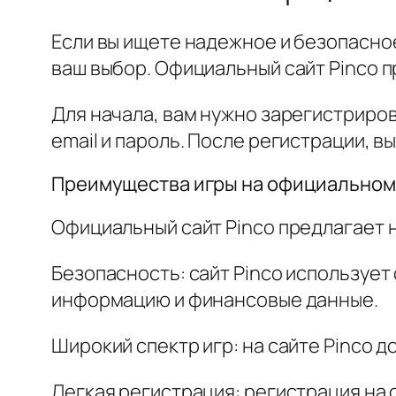
Если вы ищете надежное и безопасное
ваш выбор. Официальный сайт Pinco п
Для начала, вам нужно зарегистрирова
email и пароль. После регистрации, в
Преимущества игры на официальном 
Официальный сайт Pinco предлагает 
Безопасность: сайт Pinco используе
информацию и финансовые данные.
Широкий спектр игр: на сайте Pinco д
Легкая регистрация: регистрация на с