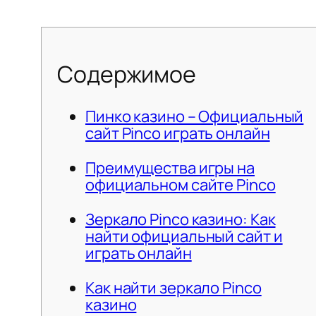
Содержимое
Пинко казино – Официальный
сайт Pinco играть онлайн
Преимущества игры на
официальном сайте Pinco
Зеркало Pinco казино: Как
найти официальный сайт и
играть онлайн
Как найти зеркало Pinco
казино