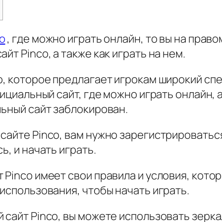
o
, где можно играть онлайн, то вы на право
йт Pinco, а также как играть на нем.
о, которое предлагает игрокам широкий спе
фициальный сайт, где можно играть онлайн, 
льный сайт заблокирован.
сайте Pinco, вам нужно зарегистрироваться
ь, и начать играть.
 Pinco имеет свои правила и условия, кото
 использования, чтобы начать играть.
 сайт Pinco, вы можете использовать зерк