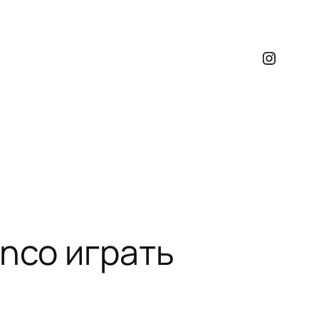
Instagr
nco играть