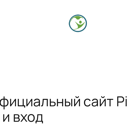
Официальный сайт Pi
 и вход