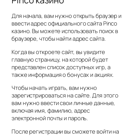
Pinco казино
Для начала, вам нужно открыть браузер и
ввести адрес официального сайта Pinco
казино. Вы можете использовать поиск в
браузере, чтобы найти адрес сайта.
Когда вы откроете сайт, вы увидите
главную страницу, на которой будет
представлен список доступных игр, а
также информация о бонусах и акциях.
Чтобы начать играть, вам нужно
зарегистрироваться на сайте. Для этого
вам нужно ввести свои личные данные,
включая имя, фамилию, адрес
электронной почты и пароль.
После регистрации вы сможете войти на