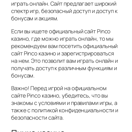
играть онлайн. Сайт предлагает широкий
спектр игр, безопасный доступ и доступ к
бонусам и акциям.
Если вы ищете официальный сайт Pinco
казино, где можно играть онлайн, то мы
рекомендуем вам посетить официальный
сайт Pinco казино и зарегистрироваться
на нем. Это позволит вам играть онлайн и
получать доступ к различным функциям и
бонусам.
Важно! Перед игрой на официальном
сайте Pinco казино, убедитесь, что вы
знакомы с условиями и правилами игры, а
также с политикой конфиденциальности и
безопасности сайта.