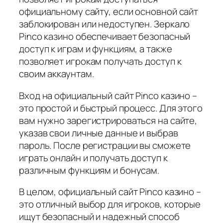
официальному сайту, если основной сайт
заблокирован или недоступен. Зеркало
Pinco казино обеспечивает безопасный
доступ к играм и функциям, а также
позволяет игрокам получать доступ к
своим аккаунтам.
Вход на официальный сайт Pinco казино –
это простой и быстрый процесс. Для этого
вам нужно зарегистрироваться на сайте,
указав свои личные данные и выбрав
пароль. После регистрации вы сможете
играть онлайн и получать доступ к
различным функциям и бонусам.
В целом, официальный сайт Pinco казино –
это отличный выбор для игроков, которые
ищут безопасный и надежный способ