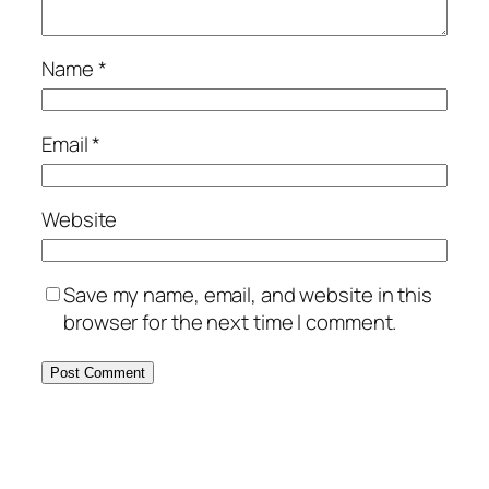
Name
*
Email
*
Website
Save my name, email, and website in this
browser for the next time I comment.