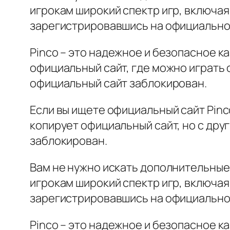
игрокам широкий спектр игр, включая 
зарегистрировавшись на официальном
Pinco – это надежное и безопасное к
официальный сайт, где можно играть о
официальный сайт заблокирован.
Если вы ищете официальный сайт Pinco
копирует официальный сайт, но с дру
заблокирован.
Вам не нужно искать дополнительные 
игрокам широкий спектр игр, включая 
зарегистрировавшись на официальном
Pinco – это надежное и безопасное к