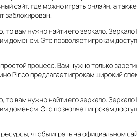
ный сайт, где можно играть онлайн, а такж
йт заблокирован.
, то вам нужно найти его зеркало. Зеркало 
гим доменом. Это позволяет игрокам доступ
о простой процесс. Вам нужно только зарег
азино Pinco предлагает игрокам широкий спе
, то вам нужно найти его зеркало. Зеркало 
гим доменом. Это позволяет игрокам доступ
ресурсы, чтобы играть на официальном сайт