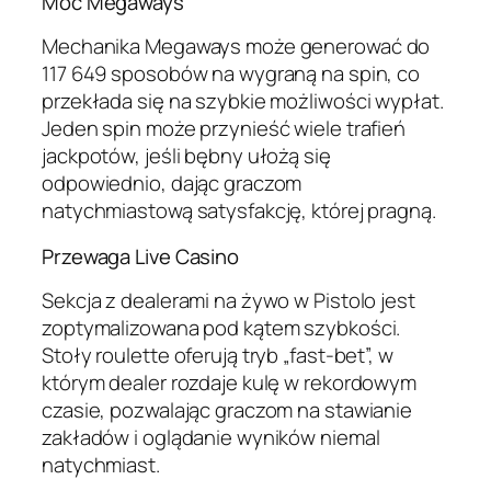
Moc Megaways
Mechanika Megaways może generować do
117 649 sposobów na wygraną na spin, co
przekłada się na szybkie możliwości wypłat.
Jeden spin może przynieść wiele trafień
jackpotów, jeśli bębny ułożą się
odpowiednio, dając graczom
natychmiastową satysfakcję, której pragną.
Przewaga Live Casino
Sekcja z dealerami na żywo w Pistolo jest
zoptymalizowana pod kątem szybkości.
Stoły roulette oferują tryb „fast‑bet”, w
którym dealer rozdaje kulę w rekordowym
czasie, pozwalając graczom na stawianie
zakładów i oglądanie wyników niemal
natychmiast.