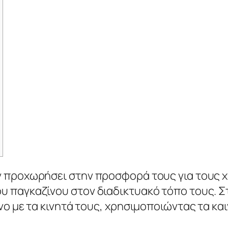
υν προχωρήσει στην προσφορά τους για τους 
υ παγκαζίνου στον διαδικτυακό τόπο τους. Σ
ζίνο με τα κινητά τους, χρησιμοποιώντας τα κ