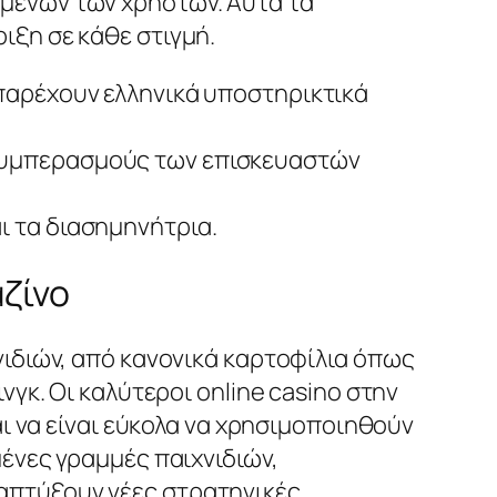
ομένων των χρηστών. Αυτά τα
ιξη σε κάθε στιγμή.
υ παρέχουν ελληνικά υποστηρικτικά
ς συμπερασμούς των επισκευαστών
ι τα διασημηνήτρια.
αζίνο
ιδιών, από κανονικά καρτοφίλια όπως
νγκ. Οι καλύτεροι online casino στην
αι να είναι εύκολα να χρησιμοποιηθούν
μένες γραμμές παιχνιδιών,
απτύξουν νέες στρατηγικές.