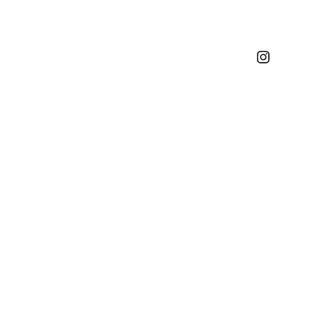
Instagr