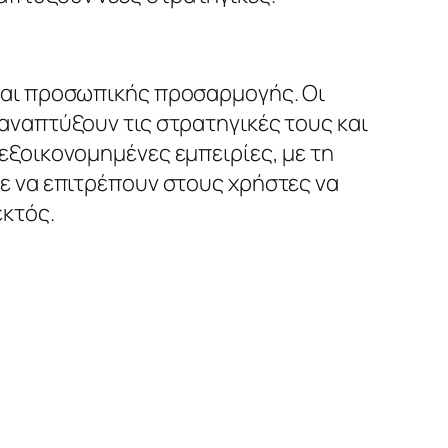
 και προσωπικής προσαρμογής. Οι
αναπτύξουν τις στρατηγικές τους και
εξοικονομημένες εμπειρίες, με τη
ε να επιτρέπουν στους χρήστες να
εκτός.