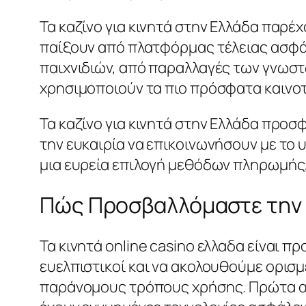
Τα καζίνο για κινητά στην Ελλάδα παρέ
παίξουν από πλατφόρμας τέλειας ασφάλ
παιχνιδιών, από παραλλαγές των γνωστ
χρησιμοποιούν τα πιο πρόσφατα καινοτ
Τα καζίνο για κινητά στην Ελλάδα προ
την ευκαιρία να επικοινωνήσουν με το 
μια ευρεία επιλογή μεθόδων πληρωμής,
Πώς Προσβαλλόμαστε την Κ
Τα κινητά online casino ελλαδα είναι 
ευελπιστικοί και να ακολουθούμε ορισ
παράνομους τρόπους χρήσης. Πρώτα απ’ 