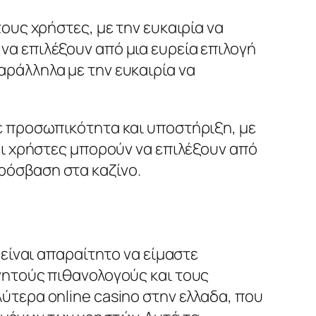
ους χρήστες, με την ευκαιρία να
να επιλέξουν από μια ευρεία επιλογή
αράλληλα με την ευκαιρία να
σε προσωπικότητα και υποστήριξη, με
οι χρήστες μπορούν να επιλέξουν από
ρόσβαση στα καζίνο.
 είναι απαραίτητο να είμαστε
νητούς πιθανολογούς και τους
ύτερα online casino στην ελλαδα, που