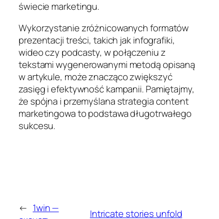
świecie marketingu.
Wykorzystanie zróżnicowanych formatów
prezentacji treści, takich jak infografiki,
wideo czy podcasty, w połączeniu z
tekstami wygenerowanymi metodą opisaną
w artykule, może znacząco zwiększyć
zasięg i efektywność kampanii. Pamiętajmy,
że spójna i przemyślana strategia content
marketingowa to podstawa długotrwałego
sukcesu.
←
1win —
Intricate stories unfold