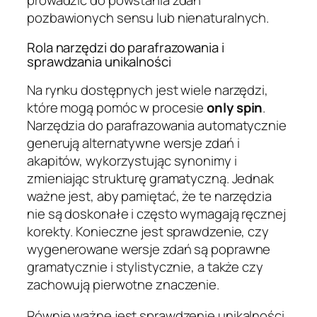
prowadzić do powstania zdań
pozbawionych sensu lub nienaturalnych.
Rola narzędzi do parafrazowania i
sprawdzania unikalności
Na rynku dostępnych jest wiele narzędzi,
które mogą pomóc w procesie
only spin
.
Narzędzia do parafrazowania automatycznie
generują alternatywne wersje zdań i
akapitów, wykorzystując synonimy i
zmieniając strukturę gramatyczną. Jednak
ważne jest, aby pamiętać, że te narzędzia
nie są doskonałe i często wymagają ręcznej
korekty. Konieczne jest sprawdzenie, czy
wygenerowane wersje zdań są poprawne
gramatycznie i stylistycznie, a także czy
zachowują pierwotne znaczenie.
Równie ważne jest sprawdzenie unikalności