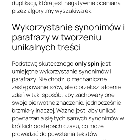
duplikacji, która jest negatywnie oceniana
przez algorytmy wyszukiwarek.
Wykorzystanie synonimów i
parafrazy w tworzeniu
unikalnych treści
Podstawą skutecznego
only spin
jest
umiejętne wykorzystanie synonimów i
parafrazy. Nie chodzi o mechaniczne
zastępowanie słów, ale o przekształcenie
zdań w taki sposób, aby zachowały one
swoje pierwotne znaczenie, jednocześnie
brzmiały inaczej. Ważne jest, aby unikać
powtarzania się tych samych synonimów w
krótkich odstępach czasu, co może
prowadzić do powstania tekstów