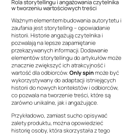
Rola storytellingu i angażowania czytelnika
w tworzeniu wartościowych treści
Ważnym elementem budowania autorytetu i
zaufania jest storytelling – opowiadanie
historii. Historie angażują czytelnika i
pozwalają na lepsze zapamiętanie
przekazywanych informacji. Dodawanie
elementów storytellingu do artykułów może
znacznie zwiększyć ich atrakcyjność i
wartość dla odbiorców.
Only spin
może być
wykorzystywany do adaptacji istniejących
historii do nowych kontekstów i odbiorców,
co pozwala na tworzenie treści, które są
zarówno unikalne, jak i angażujące.
Przykładowo, zamiast sucho opisywać
zalety produktu, można opowiedzieć
historię osoby, która skorzystała z tego