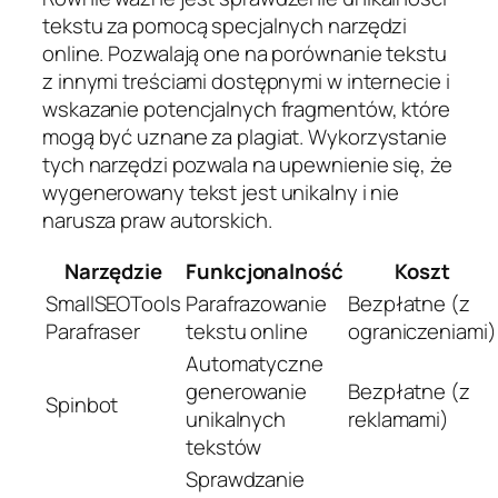
tekstu za pomocą specjalnych narzędzi
online. Pozwalają one na porównanie tekstu
z innymi treściami dostępnymi w internecie i
wskazanie potencjalnych fragmentów, które
mogą być uznane za plagiat. Wykorzystanie
tych narzędzi pozwala na upewnienie się, że
wygenerowany tekst jest unikalny i nie
narusza praw autorskich.
Narzędzie
Funkcjonalność
Koszt
SmallSEOTools
Parafrazowanie
Bezpłatne (z
Parafraser
tekstu online
ograniczeniami)
Automatyczne
generowanie
Bezpłatne (z
Spinbot
unikalnych
reklamami)
tekstów
Sprawdzanie