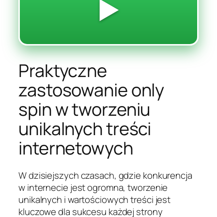
▶️
Praktyczne
zastosowanie only
spin w tworzeniu
unikalnych treści
internetowych
W dzisiejszych czasach, gdzie konkurencja
w internecie jest ogromna, tworzenie
unikalnych i wartościowych treści jest
kluczowe dla sukcesu każdej strony