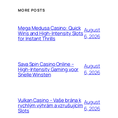
MORE POSTS
Mega Medusa Casino: Quick
August
Wins and High‑Intensity Slots
6, 2026
for Instant Thrills
Sava Spin Casino Online –
August
High‑Intensity Gaming voor
6, 2026
Snelle Winsten
Vulkan Casino – Vaše brána k
August
rychlým výhrám a vzrušujícím
6, 2026
Slots