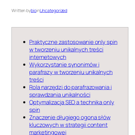
Written by
bio
in
Uncategorized
Praktyczne zastosowanie only spin
w tworzeniu unikalnych treści
internetowych
Wykorzystanie synonimów i
parafrazy w tworzeniu unikalnych
treści
Rola narzędzi do parafrazowania i
sprawdzania unikalności
Optymalizacja SEO a technika only
spin
Znaczenie długiego ogona słów
kluczowych w strategii content
marketingowej