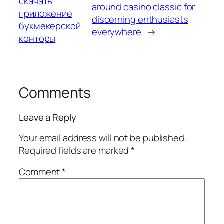
скачать
around casino classic for
приложение
discerning enthusiasts
букмекерской
everywhere
→
конторы
Comments
Leave a Reply
Your email address will not be published.
Required fields are marked
*
Comment
*