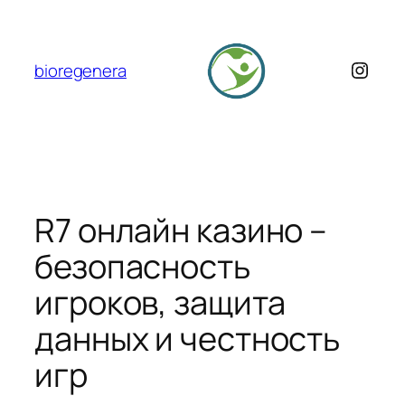
Skip
to
content
Insta
bioregenera
R7 онлайн казино –
безопасность
игроков, защита
данных и честность
игр