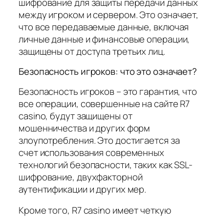
шифрование для защиты передачи данных
между игроком и сервером. Это означает,
что все передаваемые данные, включая
личные данные и финансовые операции,
защищены от доступа третьих лиц.
Безопасность игроков: что это означает?
Безопасность игроков – это гарантия, что
все операции, совершенные на сайте R7
casino, будут защищены от
мошенничества и других форм
злоупотребления. Это достигается за
счет использования современных
технологий безопасности, таких как SSL-
шифрование, двухфакторной
аутентификации и других мер.
Кроме того, R7 casino имеет четкую