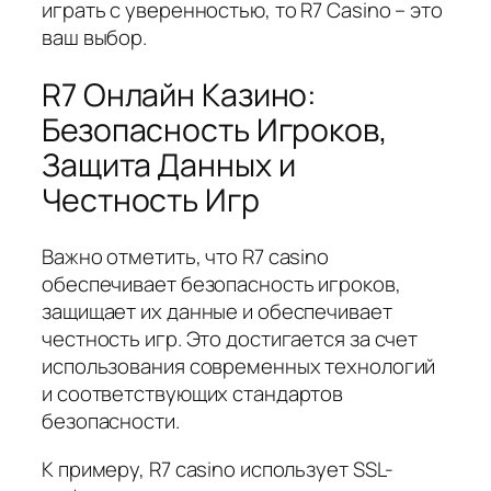
играть с уверенностью, то R7 Casino – это
ваш выбор.
R7 Онлайн Казино:
Безопасность Игроков,
Защита Данных и
Честность Игр
Важно отметить, что R7 casino
обеспечивает безопасность игроков,
защищает их данные и обеспечивает
честность игр. Это достигается за счет
использования современных технологий
и соответствующих стандартов
безопасности.
К примеру, R7 casino использует SSL-