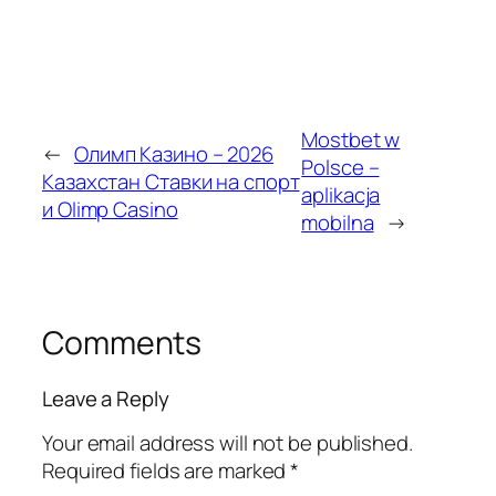
Mostbet w
←
Олимп Казино – 2026
Polsce –
Казахстан Ставки на спорт
aplikacja
и Olimp Casino
mobilna
→
Comments
Leave a Reply
Your email address will not be published.
Required fields are marked
*