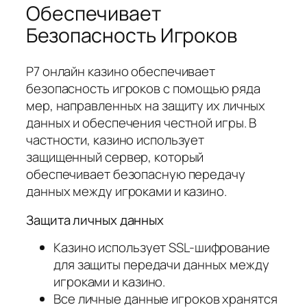
Обеспечивает
Безопасность Игроков
Р7 онлайн казино обеспечивает
безопасность игроков с помощью ряда
мер, направленных на защиту их личных
данных и обеспечения честной игры. В
частности, казино использует
защищенный сервер, который
обеспечивает безопасную передачу
данных между игроками и казино.
Защита личных данных
Казино использует SSL-шифрование
для защиты передачи данных между
игроками и казино.
Все личные данные игроков хранятся