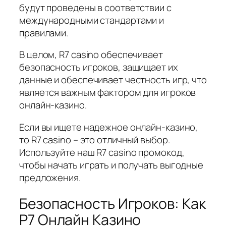
будут проведены в соответствии с
международными стандартами и
правилами.
В целом, R7 casino обеспечивает
безопасность игроков, защищает их
данные и обеспечивает честность игр, что
является важным фактором для игроков
онлайн-казино.
Если вы ищете надежное онлайн-казино,
то R7 casino – это отличный выбор.
Используйте наш R7 casino промокод,
чтобы начать играть и получать выгодные
предложения.
Безопасность Игроков: Как
Р7 Онлайн Казино