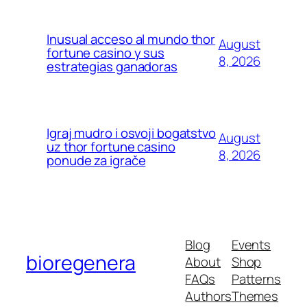
Inusual acceso al mundo thor
August
fortune casino y sus
8, 2026
estrategias ganadoras
Igraj mudro i osvoji bogatstvo
August
uz thor fortune casino
8, 2026
ponude za igrače
Blog
Events
bioregenera
About
Shop
FAQs
Patterns
Authors
Themes