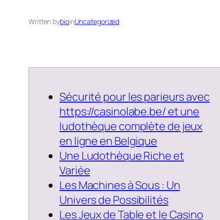
Written by
bio
in
Uncategorized
Sécurité pour les parieurs avec
https://casinolabe.be/ et une
ludothèque complète de jeux
en ligne en Belgique
Une Ludothèque Riche et
Variée
Les Machines à Sous : Un
Univers de Possibilités
Les Jeux de Table et le Casino