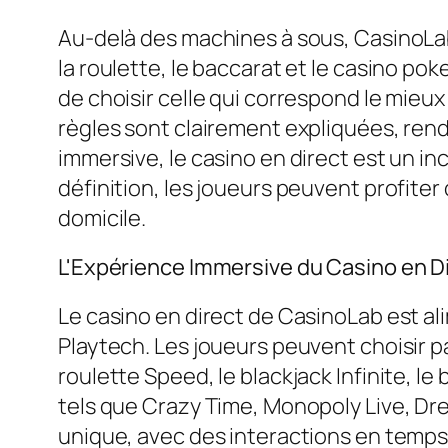
Au-delà des machines à sous, CasinoLab 
la roulette, le baccarat et le casino pok
de choisir celle qui correspond le mieux
règles sont clairement expliquées, rend
immersive, le casino en direct est un i
définition, les joueurs peuvent profiter
domicile.
L'Expérience Immersive du Casino en D
Le casino en direct de CasinoLab est al
Playtech. Les joueurs peuvent choisir pa
roulette Speed, le blackjack Infinite, le 
tels que Crazy Time, Monopoly Live, D
unique, avec des interactions en temps 