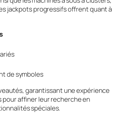
nsi que les machines à sous à clusters,
s jackpots progressifs offrent quant à
s
ariés
nt de symboles
uveautés, garantissant une expérience
s pour affiner leur recherche en
ionnalités spéciales.