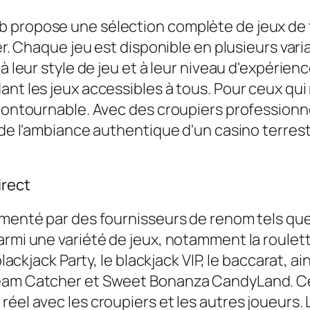
propose une sélection complète de jeux de ta
er. Chaque jeu est disponible en plusieurs varia
 à leur style de jeu et à leur niveau d'expérie
ant les jeux accessibles à tous. Pour ceux q
ncontournable. Avec des croupiers professionne
 de l'ambiance authentique d'un casino terrest
irect
imenté par des fournisseurs de renom tels qu
rmi une variété de jeux, notamment la roulette
blackjack Party, le blackjack VIP, le baccarat, a
ream Catcher et Sweet Bonanza CandyLand. Ce
réel avec les croupiers et les autres joueurs.