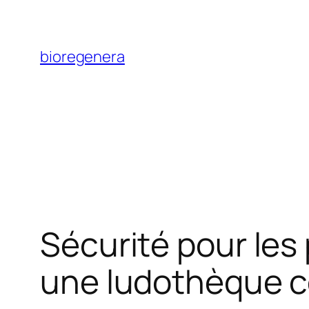
Skip
to
bioregenera
content
Sécurité pour les 
une ludothèque co