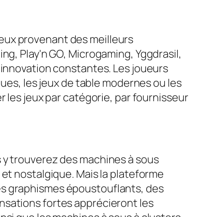
eux provenant des meilleurs
ing, Play'n GO, Microgaming, Yggdrasil,
 innovation constantes. Les joueurs
ques, les jeux de table modernes ou les
 les jeux par catégorie, par fournisseur
s y trouverez des machines à sous
 et nostalgique. Mais la plateforme
es graphismes époustouflants, des
nsations fortes apprécieront les