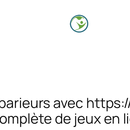
parieurs avec https:
mplète de jeux en l