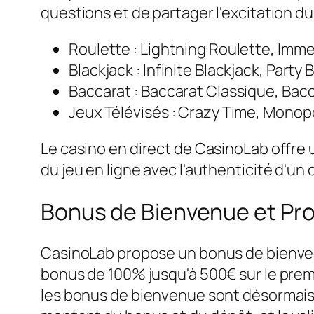
questions et de partager l'excitation du
Roulette : Lightning Roulette, Imm
Blackjack : Infinite Blackjack, Party 
Baccarat : Baccarat Classique, Ba
Jeux Télévisés : Crazy Time, Monop
Le casino en direct de CasinoLab offre 
du jeu en ligne avec l'authenticité d'un 
Bonus de Bienvenue et Pro
CasinoLab propose un bonus de bienvenu
bonus de 100% jusqu'à 500€ sur le prem
les bonus de bienvenue sont désormais 