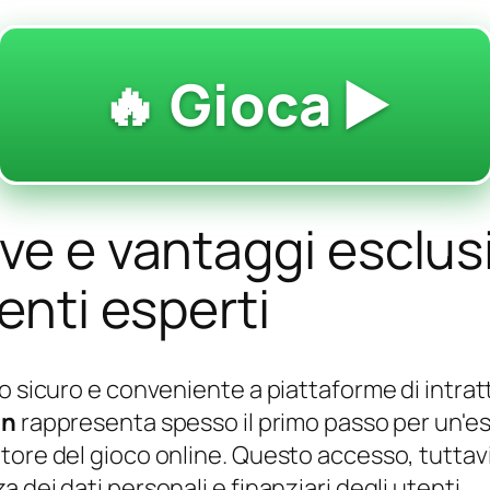
🔥 Gioca ▶️
ve e vantaggi esclusiv
tenti esperti
so sicuro e conveniente a piattaforme di intra
in
rappresenta spesso il primo passo per un'e
tore del gioco online. Questo accesso, tuttavi
dei dati personali e finanziari degli utenti.