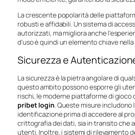
La crescente popolarità delle piattafor
robusti e affidabili. Un sistema di acce
autorizzati, ma migliora anche l'esperien
d'uso è quindi un elemento chiave nella 
Sicurezza e Autenticazion
La sicurezza è la pietra angolare di qual
questo ambito possono esporre gli utenti a
rischi, le moderne piattaforme di gioco 
pribet login
. Queste misure includono l'
identificazione prima di accedere al pro
crittografia dei dati, sia in transito ch
utenti. Inoltre, i sistemi di rilevamento