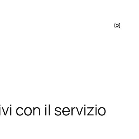
Instagr
i con il servizio