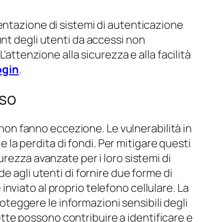
entazione di sistemi di autenticazione
unt degli utenti da accessi non
'attenzione alla sicurezza e alla facilità
ogin
.
sso
o non fanno eccezione. Le vulnerabilità in
e la perdita di fondi. Per mitigare questi
rezza avanzate per i loro sistemi di
e agli utenti di fornire due forme di
nviato al proprio telefono cellulare. La
roteggere le informazioni sensibili degli
pette possono contribuire a identificare e