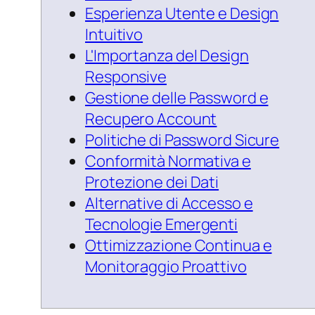
Esperienza Utente e Design
Intuitivo
L'Importanza del Design
Responsive
Gestione delle Password e
Recupero Account
Politiche di Password Sicure
Conformità Normativa e
Protezione dei Dati
Alternative di Accesso e
Tecnologie Emergenti
Ottimizzazione Continua e
Monitoraggio Proattivo