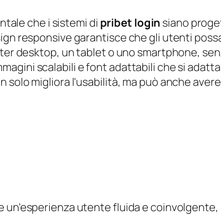
ntale che i sistemi di
pribet login
siano proget
ign responsive garantisce che gli utenti poss
puter desktop, un tablet o uno smartphone, s
i, immagini scalabili e font adattabili che si a
 solo migliora l'usabilità, ma può anche avere
 un'esperienza utente fluida e coinvolgente, i