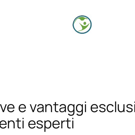
ve e vantaggi esclusiv
tenti esperti