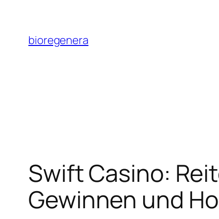
Skip
to
bioregenera
content
Swift Casino: Rei
Gewinnen und Hoc