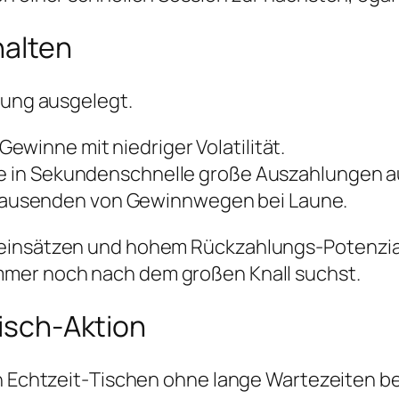
halten
gung ausgelegt.
ewinne mit niedriger Volatilität.
 die in Sekundenschnelle große Auszahlungen 
 Tausenden von Gewinnwegen bei Laune.
einsätzen und hohem Rückzahlungs‑Potenzial
mmer noch nach dem großen Knall suchst.
Tisch‑Aktion
on Echtzeit‑Tischen ohne lange Wartezeiten b