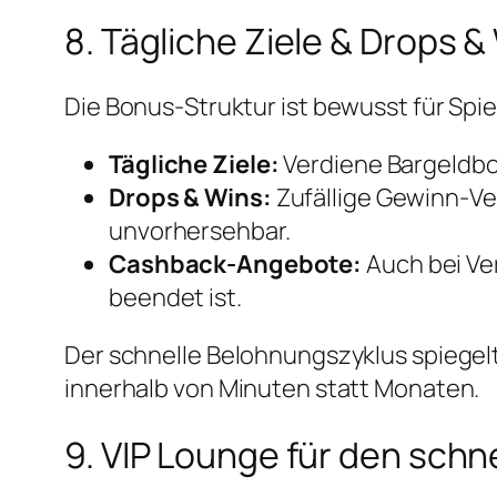
8. Tägliche Ziele & Drops
Die Bonus‑Struktur ist bewusst für Spi
Tägliche Ziele:
Verdiene Bargeldbo
Drops & Wins:
Zufällige Gewinn‑Ve
unvorhersehbar.
Cashback‑Angebote:
Auch bei Ve
beendet ist.
Der schnelle Belohnungszyklus spiegel
innerhalb von Minuten statt Monaten.
9. VIP Lounge für den schn