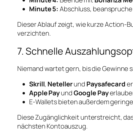
Minute 4:
Beende mit
Bonanza Me
Minute 5:
Abschluss, beanspruche d
Dieser Ablauf zeigt, wie kurze Action‑
verzichten.
7. Schnelle Auszahlungsop
Niemand wartet gern, bis die Gewinne s
Skrill
,
Neteller
und
Paysafecard
er
Apple Pay
und
Google Pay
erlaube
E‑Wallets bieten außerdem geringe
Diese Zugänglichkeit unterstreicht, da
nächsten Kontoauszug.