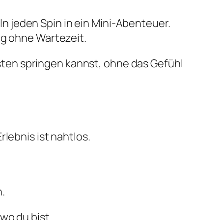
 jeden Spin in ein Mini‑Abenteuer.
g ohne Wartezeit.
ten springen kannst, ohne das Gefühl
lebnis ist nahtlos.
.
wo du bist.