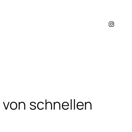
Instagr
s von schnellen