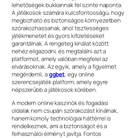
lehetőségek bukkannak fel szinte naponta.
A játékosok számára kulcsfontosságú, hogy
megbízható és biztonságos környezetben
szórakozhassanak, ahol tisztességes
játékmenetet és gyors kifizetéseket
garantálnak. A rengeteg kínálat között
nehéz eligazodni, és megtalálni azt a
platformot, amely valóban megfelel az
elvárásoknak. Az egyik, amely a figyelmet
megérdemli, a
ggbet
, egy online
szerencsejáték platform, amely egyre
népszerűbb a játékosok körében.
A modern online kaszinók és fogadási
oldalak nem csupán szórakozást kínálnak,
hanem komoly technológiai háttérrel is
rendelkeznek, ami a biztonságot és a
felhasználói élményt javítja. Fontos