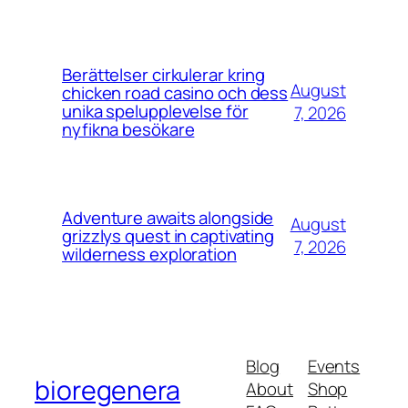
Berättelser cirkulerar kring
August
chicken road casino och dess
unika spelupplevelse för
7, 2026
nyfikna besökare
Adventure awaits alongside
August
grizzlys quest in captivating
7, 2026
wilderness exploration
Blog
Events
bioregenera
About
Shop