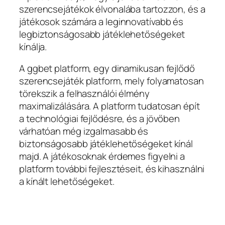
szerencsejátékok élvonalába tartozzon, és a
játékosok számára a leginnovatívabb és
legbiztonságosabb játéklehetőségeket
kínálja.
A ggbet platform, egy dinamikusan fejlődő
szerencsejáték platform, mely folyamatosan
törekszik a felhasználói élmény
maximalizálására. A platform tudatosan épít
a technológiai fejlődésre, és a jövőben
várhatóan még izgalmasabb és
biztonságosabb játéklehetőségeket kínál
majd. A játékosoknak érdemes figyelni a
platform további fejlesztéseit, és kihasználni
a kínált lehetőségeket.