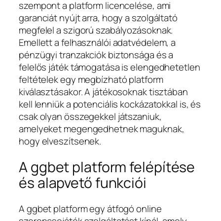
szempont a platform licencelése, ami
garanciát nyújt arra, hogy a szolgáltató
megfelel a szigorú szabályozásoknak.
Emellett a felhasználói adatvédelem, a
pénzügyi tranzakciók biztonsága és a
felelős játék támogatása is elengedhetetlen
feltételek egy megbízható platform
kiválasztásakor. A játékosoknak tisztában
kell lenniük a potenciális kockázatokkal is, és
csak olyan összegekkel játszaniuk,
amelyeket megengedhetnek maguknak,
hogy elveszítsenek.
A ggbet platform felépítése
és alapvető funkciói
A ggbet platform egy átfogó online
szerencsejáték szolgáltatást kínál, amely