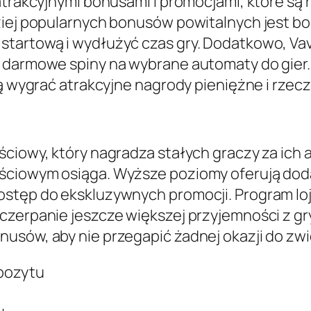
 atrakcyjnymi bonusami i promocjami, które s
dziej popularnych bonusów powitalnych jest b
tartową i wydłużyć czas gry. Dodatkowo, Vav
e darmowe spiny na wybrane automaty do gier.
gą wygrać atrakcyjne nagrody pieniężne i rzec
ciowy, który nagradza stałych graczy za ich a
ściowym osiąga. Wyższe poziomy oferują doda
ostęp do ekskluzywnych promocji. Program lo
czerpanie jeszcze większej przyjemności z gr
nusów, aby nie przegapić żadnej okazji do zw
pozytu