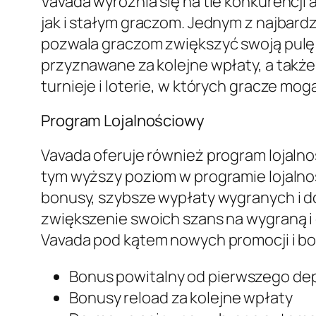
Vavada wyróżnia się na tle konkurencji
jak i stałym graczom. Jednym z najbar
pozwala graczom zwiększyć swoją pulę s
przyznawane za kolejne wpłaty, a takż
turnieje i loterie, w których gracze mo
Program Lojalnościowy
Vavada oferuje również program lojalnoś
tym wyższy poziom w programie lojalno
bonusy, szybsze wypłaty wygranych i d
zwiększenie swoich szans na wygraną i 
Vavada pod kątem nowych promocji i bo
Bonus powitalny od pierwszego de
Bonusy reload za kolejne wpłaty