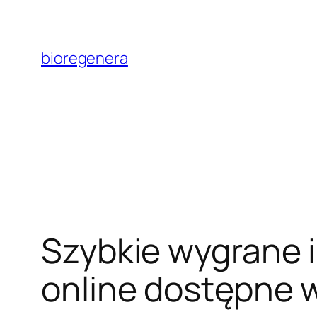
Skip
to
bioregenera
content
Szybkie wygrane 
online dostępne w