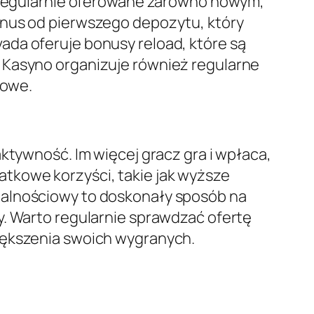
ą regularnie oferowane zarówno nowym,
onus od pierwszego depozytu, który
ada oferuje bonusy reload, które są
 Kasyno organizuje również regularne
zowe.
ktywność. Im więcej gracz gra i wpłaca,
tkowe korzyści, takie jak wyższe
jalnościowy to doskonały sposób na
y. Warto regularnie sprawdzać ofertę
iększenia swoich wygranych.