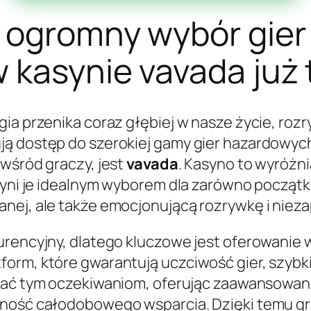
i ogromny wybór gie
 kasynie vavada już 
gia przenika coraz głębiej w nasze życie, ro
ją dostęp do szerokiej gamy gier hazardowy
 wśród graczy, jest
vavada
. Kasyno to wyróżni
czyni je idealnym wyborem dla zarówno początk
anej, ale także emocjonującą rozrywkę i niez
rencyjny, dlatego kluczowe jest oferowanie wy
orm, które gwarantują uczciwość gier, szybk
stać tym oczekiwaniom, oferując zaawansowan
pność całodobowego wsparcia. Dzięki temu gr