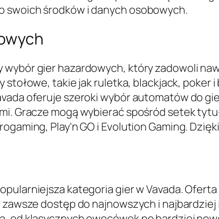
o swoich środków i danych osobowych.
dowych
 wybór gier hazardowych, który zadowoli naw
stołowe, takie jak ruletka, blackjack, poker i
vada oferuje szeroki wybór automatów do gier
wymi. Gracze mogą wybierać spośród setek t
ogaming, Play'n GO i Evolution Gaming. Dzięki
ularniejsza kategoria gier w Vavada. Oferta 
ją zawsze dostęp do najnowszych i najbardzie
ą, od klasycznych owocówek po bardziej nowo