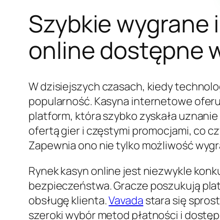
Szybkie wygrane 
online dostępne w
W dzisiejszych czasach, kiedy technolo
popularność. Kasyna internetowe oferu
platform, która szybko zyskała uznanie
ofertą gier i częstymi promocjami, co 
Zapewnia ono nie tylko możliwość wygr
Rynek kasyn online jest niezwykle konku
bezpieczeństwa. Gracze poszukują platf
obsługę klienta.
Vavada
stara się spro
szeroki wybór metod płatności i dostę