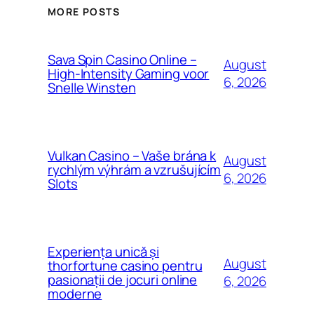
MORE POSTS
Sava Spin Casino Online –
August
High‑Intensity Gaming voor
6, 2026
Snelle Winsten
Vulkan Casino – Vaše brána k
August
rychlým výhrám a vzrušujícím
6, 2026
Slots
Experiența unică și
August
thorfortune casino pentru
pasionații de jocuri online
6, 2026
moderne