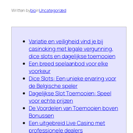
Written by
bio
in
Uncategorized
Variatie en veiligheid vind je bij
casinoking met legale vergunning,
dice slots en dagelijkse toernooien
Een breed spelaanbod voor elke
voorkeur
Dice Slots: Een unieke ervaring voor
de Belgische speler
Dagelijkse Slot Toernooien: Speel
voor echte prijzen
De Voordelen van Toernooien boven
Bonussen
Een uitgebreid Live Casino met
professionele dealers