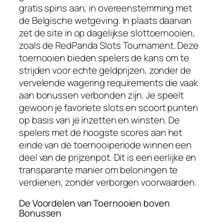
gratis spins aan, in overeenstemming met
de Belgische wetgeving. In plaats daarvan
zet de site in op dagelijkse slottoernooien,
zoals de RedPanda Slots Tournament. Deze
toernooien bieden spelers de kans om te
strijden voor echte geldprijzen, zonder de
vervelende wagering requirements die vaak
aan bonussen verbonden zijn. Je speelt
gewoon je favoriete slots en scoort punten
op basis van je inzetten en winsten. De
spelers met de hoogste scores aan het
einde van de toernooiperiode winnen een
deel van de prijzenpot. Dit is een eerlijke en
transparante manier om beloningen te
verdienen, zonder verborgen voorwaarden.
De Voordelen van Toernooien boven
Bonussen