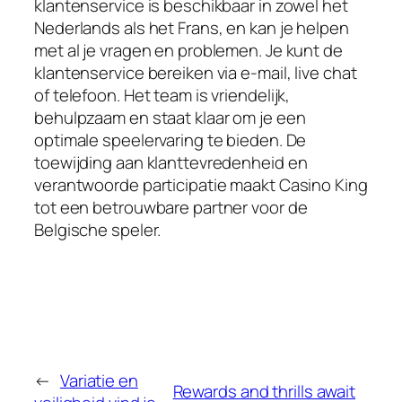
klantenservice is beschikbaar in zowel het
Nederlands als het Frans, en kan je helpen
met al je vragen en problemen. Je kunt de
klantenservice bereiken via e-mail, live chat
of telefoon. Het team is vriendelijk,
behulpzaam en staat klaar om je een
optimale speelervaring te bieden. De
toewijding aan klanttevredenheid en
verantwoorde participatie maakt Casino King
tot een betrouwbare partner voor de
Belgische speler.
←
Variatie en
Rewards and thrills await