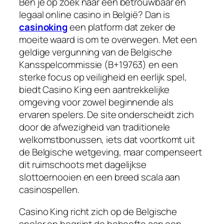
Ben je op zoek naar een betrouwbaar en
legaal online casino in België? Dan is
casinoking
een platform dat zeker de
moeite waard is om te overwegen. Met een
geldige vergunning van de Belgische
Kansspelcommissie (B+19763) en een
sterke focus op veiligheid en eerlijk spel,
biedt Casino King een aantrekkelijke
omgeving voor zowel beginnende als
ervaren spelers. De site onderscheidt zich
door de afwezigheid van traditionele
welkomstbonussen, iets dat voortkomt uit
de Belgische wetgeving, maar compenseert
dit ruimschoots met dagelijkse
slottoernooien en een breed scala aan
casinospellen.
Casino King richt zich op de Belgische
speler en begrijpt de behoefte aan een