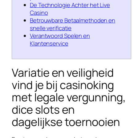
De Technologie Achter het Live
Casino
Betrouwbare Betaalmethoden en
snelle verificatie
Verantwoord Spelen en
Klantenservice
Variatie en veiligheid
vind je bij casinoking
met legale vergunning,
dice slots en
dagelijkse toernooien