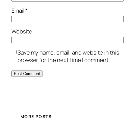
Email
*
Website
Save my name, email, and website in this
browser for the next time I comment.
MORE POSTS