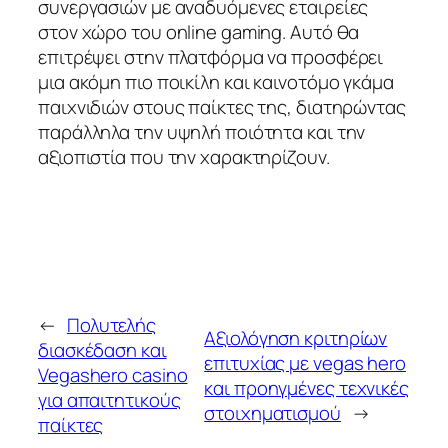
συνεργασιών με αναδυόμενες εταιρείες
στον χώρο του online gaming. Αυτό θα
επιτρέψει στην πλατφόρμα να προσφέρει
μια ακόμη πιο ποικίλη και καινοτόμο γκάμα
παιχνιδιών στους παίκτες της, διατηρώντας
παράλληλα την υψηλή ποιότητα και την
αξιοπιστία που την χαρακτηρίζουν.
←
Πολυτελής
Αξιολόγηση κριτηρίων
διασκέδαση και
επιτυχίας με vegas hero
Vegashero casino
και προηγμένες τεχνικές
για απαιτητικούς
στοιχηματισμού
→
παίκτες