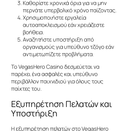
Καθορίστε χρονικά όρια για να μην
περνάτε υπερβολικό χρόνο παίζοντας.
Χρησιμοποιήστε εργαλεία
αυτοαποκλεισμού εάν χρειάζεστε
βοήθεια.
Αναζητήστε υποστήριξη από
οργανισμούς για υπεύθυνο τζόγο εάν
αντιμετωπίζετε προβλήματα.
Το VegasHero Casino δεσμεύεται να
παρέχει ένα ασφαλές και υπεύθυνο
περιβάλλον παιχνιδιού για όλους τους
παίκτες του.
Εξυπηρέτηση Πελατών και
Υποστήριξη
Η εξυπηρέτηση πελατών στο VegasHero