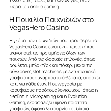
τελευταίες τάσεις και τεχνολογίες στον
χώρο του online gaming.
Η Ποικιλία Παιχνιδιών στο
VegasHero Casino
Η γκάμα των παιχνιδιών που προσφέρει το
VegasHero Casino είναι εντυπωσιακή και
ικανοποιεί τις προτιμήσεις όλων των
παικτών. Από τις κλασικές επιλογές, όπως
ρουλέτα, μπλακτζακ και πόκερ, μέχρι τις
σύγχρονες slot machines με εντυπωσιακά
γραφικά και συναρπαστικά θέματα, υπάρχει
κάτι για κάθε έναν. Η συνεργασία με
κορυφαίους παρόχους λογισμικού, όπως η
NetEnt, η Microgaming και η Evolution
Gaming, εξασφαλίζει υψηλή ποιότητα
γραφικών, άψογη λειτουργία και δίκαια