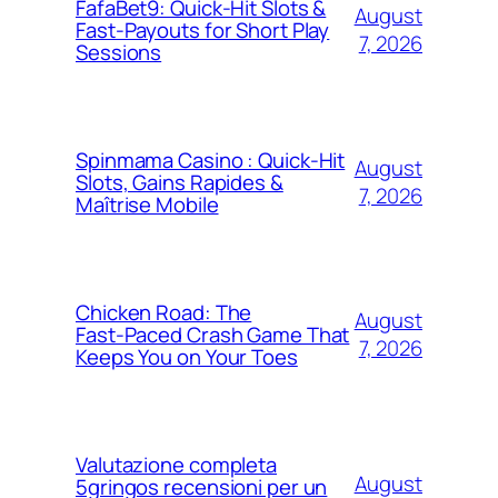
FafaBet9: Quick‑Hit Slots &
August
Fast‑Payouts for Short Play
7, 2026
Sessions
Spinmama Casino : Quick‑Hit
August
Slots, Gains Rapides &
7, 2026
Maîtrise Mobile
Chicken Road: The
August
Fast‑Paced Crash Game That
7, 2026
Keeps You on Your Toes
Valutazione completa
August
5gringos recensioni per un