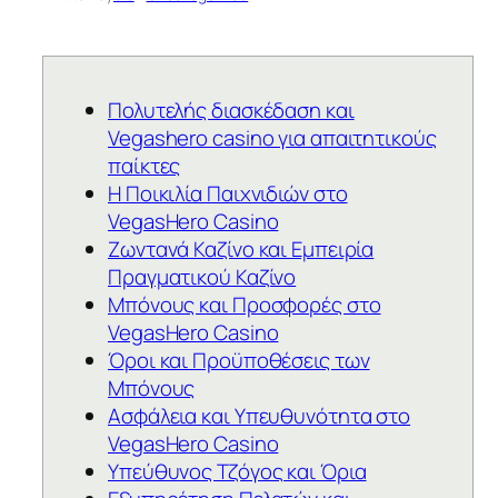
Πολυτελής διασκέδαση και
Vegashero casino για απαιτητικούς
παίκτες
Η Ποικιλία Παιχνιδιών στο
VegasHero Casino
Ζωντανά Καζίνο και Εμπειρία
Πραγματικού Καζίνο
Μπόνους και Προσφορές στο
VegasHero Casino
Όροι και Προϋποθέσεις των
Μπόνους
Ασφάλεια και Υπευθυνότητα στο
VegasHero Casino
Υπεύθυνος Τζόγος και Όρια