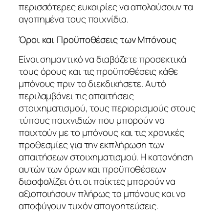
περισσότερες ευκαιρίες να απολαύσουν τα
αγαπημένα τους παιχνίδια.
Όροι και Προϋποθέσεις των Μπόνους
Είναι σημαντικό να διαβάζετε προσεκτικά
τους όρους και τις προϋποθέσεις κάθε
μπόνους πριν το διεκδικήσετε. Αυτό
περιλαμβάνει τις απαιτήσεις
στοιχηματισμού, τους περιορισμούς στους
τύπους παιχνιδιών που μπορούν να
παιχτούν με το μπόνους και τις χρονικές
προθεσμίες για την εκπλήρωση των
απαιτήσεων στοιχηματισμού. Η κατανόηση
αυτών των όρων και προϋποθέσεων
διασφαλίζει ότι οι παίκτες μπορούν να
αξιοποιήσουν πλήρως τα μπόνους και να
αποφύγουν τυχόν απογοητεύσεις.