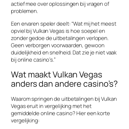
actief mee over oplossingen bij vragen of
problemen.
Een ervaren speler deelt: “Wat mij het meest
opviel bij Vulkan Vegas is hoe soepel en
zonder gedoe de uitbetalingen verlopen.
Geen verborgen voorwaarden, gewoon
duidelijkheid en snelheid. Dat zie je niet vaak
bij online casino’s.”
Wat maakt Vulkan Vegas
anders dan andere casino’s?
Waarom springen de uitbetalingen bij Vulkan
Vegas eruit in vergelijking met het
gemiddelde online casino? Hier een korte
vergelijking: