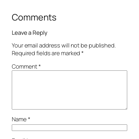
Comments
Leave a Reply
Your email address will not be published.
Required fields are marked
*
Comment
*
Name
*