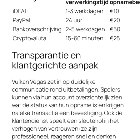
verwerkingstijd
opnamebe
iDEAL
1-3 werkdagen
€10
PayPal
24 uur
€20
Bankoverschrijving
2-5 werkdagen
€50
Cryptovaluta
15-60 minuten
€25
Transparantie en
klantgerichte aanpak
Vulkan Vegas zet in op duidelijke
communicatie rond uitbetalingen. Spelers
kunnen via hun account overzichtelijk zien
wat de status van hun opname is en krijgen
na elke transactie een bevestiging. Ook de
klantendienst speelt een sleutelrol in het
verhogen van vertrouwen: ze zijn
professioneel, reageren snel en denken