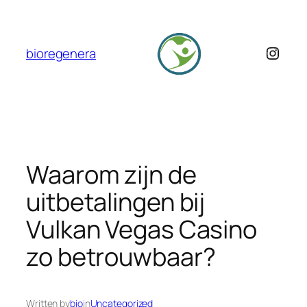
Skip
to
content
Insta
bioregenera
Waarom zijn de
uitbetalingen bij
Vulkan Vegas Casino
zo betrouwbaar?
Written by
bio
in
Uncategorized