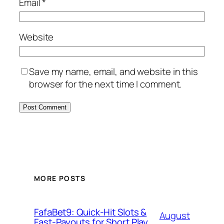
Email
*
Website
Save my name, email, and website in this
browser for the next time I comment.
MORE POSTS
FafaBet9: Quick‑Hit Slots &
August
Fast‑Payouts for Short Play