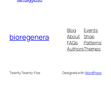
Blog
Events
bioregenera
About
Shop
FAQs
Patterns
Authors
Themes
Twenty Twenty-Five
Designed with
WordPress