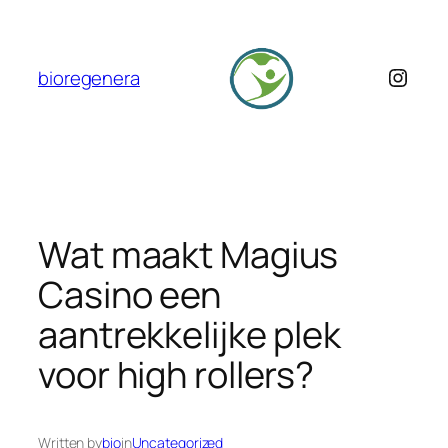
Skip
to
content
Insta
bioregenera
Wat maakt Magius
Casino een
aantrekkelijke plek
voor high rollers?
Written by
bio
in
Uncategorized