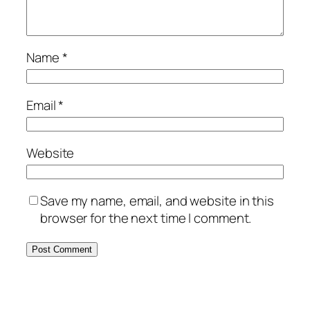
Name
*
Email
*
Website
Save my name, email, and website in this
browser for the next time I comment.