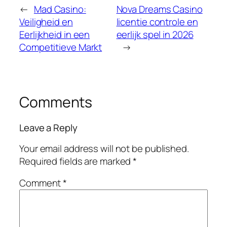
←
Mad Casino:
Nova Dreams Casino
Veiligheid en
licentie controle en
Eerlijkheid in een
eerlijk spel in 2026
Competitieve Markt
→
Comments
Leave a Reply
Your email address will not be published.
Required fields are marked
*
Comment
*