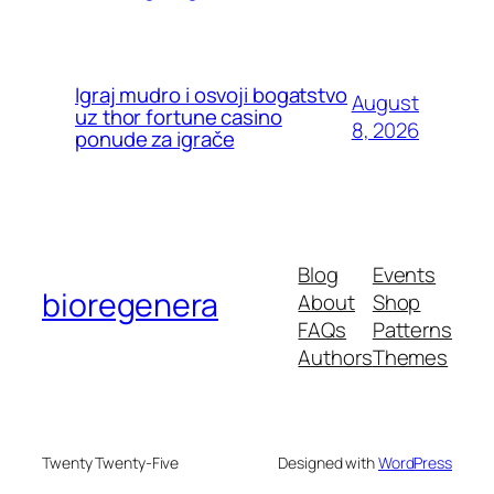
Igraj mudro i osvoji bogatstvo
August
uz thor fortune casino
8, 2026
ponude za igrače
Blog
Events
bioregenera
About
Shop
FAQs
Patterns
Authors
Themes
Twenty Twenty-Five
Designed with
WordPress