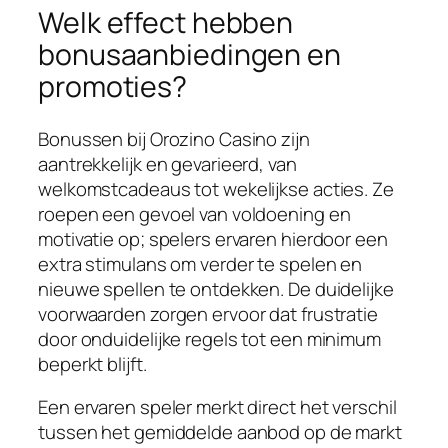
Welk effect hebben
bonusaanbiedingen en
promoties?
Bonussen bij Orozino Casino zijn
aantrekkelijk en gevarieerd, van
welkomstcadeaus tot wekelijkse acties. Ze
roepen een gevoel van voldoening en
motivatie op; spelers ervaren hierdoor een
extra stimulans om verder te spelen en
nieuwe spellen te ontdekken. De duidelijke
voorwaarden zorgen ervoor dat frustratie
door onduidelijke regels tot een minimum
beperkt blijft.
Een ervaren speler merkt direct het verschil
tussen het gemiddelde aanbod op de markt