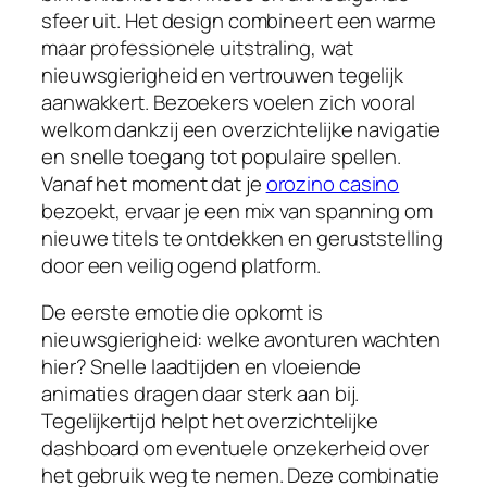
sfeer uit. Het design combineert een warme
maar professionele uitstraling, wat
nieuwsgierigheid en vertrouwen tegelijk
aanwakkert. Bezoekers voelen zich vooral
welkom dankzij een overzichtelijke navigatie
en snelle toegang tot populaire spellen.
Vanaf het moment dat je
orozino casino
bezoekt, ervaar je een mix van spanning om
nieuwe titels te ontdekken en geruststelling
door een veilig ogend platform.
De eerste emotie die opkomt is
nieuwsgierigheid: welke avonturen wachten
hier? Snelle laadtijden en vloeiende
animaties dragen daar sterk aan bij.
Tegelijkertijd helpt het overzichtelijke
dashboard om eventuele onzekerheid over
het gebruik weg te nemen. Deze combinatie