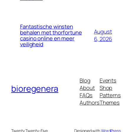
Fantastische winsten
August
behalen met thorfortune
casino online en meer
6, 2026
veiligheid
Blog
Events
bioregenera
About
Shop
FAQs
Patterns
Authors
Themes
Twenty Twenty-Five
Designed with
WordPress