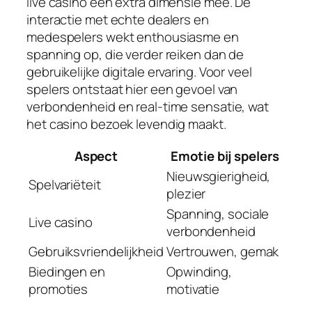
live casino een extra dimensie mee. De
interactie met echte dealers en
medespelers wekt enthousiasme en
spanning op, die verder reiken dan de
gebruikelijke digitale ervaring. Voor veel
spelers ontstaat hier een gevoel van
verbondenheid en real-time sensatie, wat
het casino bezoek levendig maakt.
Aspect
Emotie bij spelers
Nieuwsgierigheid,
Spelvariëteit
plezier
Spanning, sociale
Live casino
verbondenheid
Gebruiksvriendelijkheid
Vertrouwen, gemak
Biedingen en
Opwinding,
promoties
motivatie