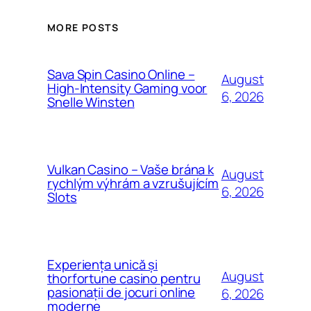
MORE POSTS
Sava Spin Casino Online –
August
High‑Intensity Gaming voor
6, 2026
Snelle Winsten
Vulkan Casino – Vaše brána k
August
rychlým výhrám a vzrušujícím
6, 2026
Slots
Experiența unică și
August
thorfortune casino pentru
pasionații de jocuri online
6, 2026
moderne