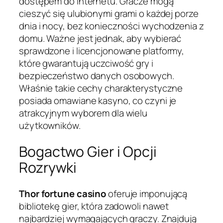
dostępem do internetu. Gracze mogą
cieszyć się ulubionymi grami o każdej porze
dnia i nocy, bez konieczności wychodzenia z
domu. Ważne jest jednak, aby wybierać
sprawdzone i licencjonowane platformy,
które gwarantują uczciwość gry i
bezpieczeństwo danych osobowych.
Właśnie takie cechy charakterystyczne
posiada omawiane kasyno, co czyni je
atrakcyjnym wyborem dla wielu
użytkowników.
Bogactwo Gier i Opcji
Rozrywki
Thor fortune casino
oferuje imponującą
bibliotekę gier, która zadowoli nawet
najbardziej wymagających graczy. Znajdują