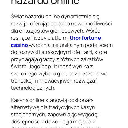
hazardu online
Świat hazardu online dynamicznie się
rozwija, oferując coraz to nowe możliwości
dla entuzjastów gier losowych. Wśród
rosnącej liczby platform,
thor fortune
casino
wyróżnia się unikalnym podejściem
do rozrywki i atrakcyjnymi ofertami, które
przyciągają graczy z różnych zakątków
świata. Jego popularność wynika z
szerokiego wyboru gier, bezpieczeństwa
transakcji i innowacyjnych rozwiązań
technologicznych.
Kasyna online stanowią doskonałą
alternatywę dla tradycyjnych kasyn
stacjonarnych, zapewniając wygodę i
dostępność z dowolnego miejsca z