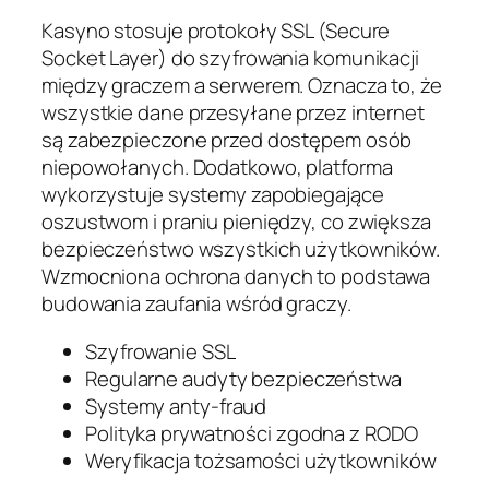
Kasyno stosuje protokoły SSL (Secure
Socket Layer) do szyfrowania komunikacji
między graczem a serwerem. Oznacza to, że
wszystkie dane przesyłane przez internet
są zabezpieczone przed dostępem osób
niepowołanych. Dodatkowo, platforma
wykorzystuje systemy zapobiegające
oszustwom i praniu pieniędzy, co zwiększa
bezpieczeństwo wszystkich użytkowników.
Wzmocniona ochrona danych to podstawa
budowania zaufania wśród graczy.
Szyfrowanie SSL
Regularne audyty bezpieczeństwa
Systemy anty-fraud
Polityka prywatności zgodna z RODO
Weryfikacja tożsamości użytkowników