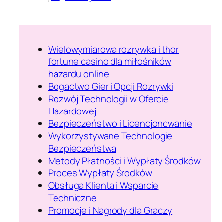
Wielowymiarowa rozrywka i thor
fortune casino dla miłośników
hazardu online
Bogactwo Gier i Opcji Rozrywki
Rozwój Technologii w Ofercie
Hazardowej
Bezpieczeństwo i Licencjonowanie
Wykorzystywane Technologie
Bezpieczeństwa
Metody Płatności i Wypłaty Środków
Proces Wypłaty Środków
Obsługa Klienta i Wsparcie
Techniczne
Promocje i Nagrody dla Graczy