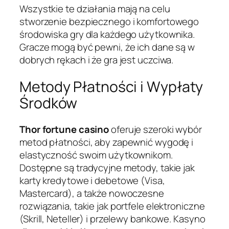
Wszystkie te działania mają na celu
stworzenie bezpiecznego i komfortowego
środowiska gry dla każdego użytkownika.
Gracze mogą być pewni, że ich dane są w
dobrych rękach i że gra jest uczciwa.
Metody Płatności i Wypłaty
Środków
Thor fortune casino
oferuje szeroki wybór
metod płatności, aby zapewnić wygodę i
elastyczność swoim użytkownikom.
Dostępne są tradycyjne metody, takie jak
karty kredytowe i debetowe (Visa,
Mastercard), a także nowoczesne
rozwiązania, takie jak portfele elektroniczne
(Skrill, Neteller) i przelewy bankowe. Kasyno