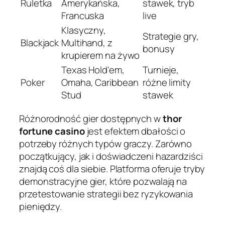
Ruletka
Amerykańska,
stawek, tryb
Francuska
live
Klasyczny,
Strategie gry,
Blackjack
Multihand, z
bonusy
krupierem na żywo
Texas Hold'em,
Turnieje,
Poker
Omaha, Caribbean
różne limity
Stud
stawek
Różnorodność gier dostępnych w
thor
fortune casino
jest efektem dbałości o
potrzeby różnych typów graczy. Zarówno
początkujący, jak i doświadczeni hazardziści
znajdą coś dla siebie. Platforma oferuje tryby
demonstracyjne gier, które pozwalają na
przetestowanie strategii bez ryzykowania
pieniędzy.