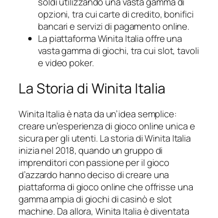
soldi utilizzando una vasta gamma di
opzioni, tra cui carte di credito, bonifici
bancari e servizi di pagamento online.
La piattaforma Winita Italia offre una
vasta gamma di giochi, tra cui slot, tavoli
e video poker.
La Storia di Winita Italia
Winita Italia è nata da un’idea semplice:
creare un’esperienza di gioco online unica e
sicura per gli utenti. La storia di Winita Italia
inizia nel 2018, quando un gruppo di
imprenditori con passione per il gioco
d’azzardo hanno deciso di creare una
piattaforma di gioco online che offrisse una
gamma ampia di giochi di casinò e slot
machine. Da allora, Winita Italia è diventata