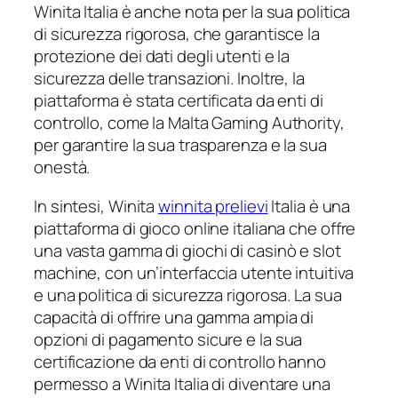
Winita Italia è anche nota per la sua politica
di sicurezza rigorosa, che garantisce la
protezione dei dati degli utenti e la
sicurezza delle transazioni. Inoltre, la
piattaforma è stata certificata da enti di
controllo, come la Malta Gaming Authority,
per garantire la sua trasparenza e la sua
onestà.
In sintesi, Winita
winnita prelievi
Italia è una
piattaforma di gioco online italiana che offre
una vasta gamma di giochi di casinò e slot
machine, con un’interfaccia utente intuitiva
e una politica di sicurezza rigorosa. La sua
capacità di offrire una gamma ampia di
opzioni di pagamento sicure e la sua
certificazione da enti di controllo hanno
permesso a Winita Italia di diventare una