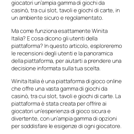
giocatori un’ampia gamma di giochi da
casinò, tra cui slot, tavoli e giochi di carte, in
un ambiente sicuro e regolamentato.
Ma come funziona esattamente Winita
Italia? E cosa dicono gli utenti della
piattaforma? In questo articolo, esploreremo
le recensioni degli utenti e la panoramica
della piattaforma, per aiutarti a prendere una
decisione informata sulla tua scelta.
Winita Italia è una piattaforma di gioco online
che offre una vasta gamma di giochi da
casinò, tra cui slot, tavoli e giochi di carte. La
piattaforma è stata creata per offrire ai
giocatori un’esperienza di gioco sicura e
divertente, con un’ampia gamma di opzioni
per soddisfare le esigenze di ogni giocatore.