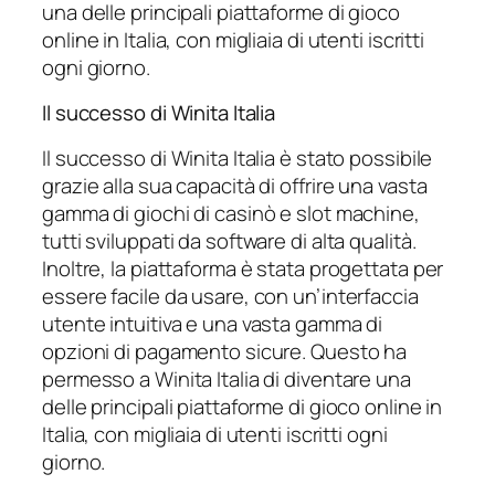
una delle principali piattaforme di gioco
online in Italia, con migliaia di utenti iscritti
ogni giorno.
Il successo di Winita Italia
Il successo di Winita Italia è stato possibile
grazie alla sua capacità di offrire una vasta
gamma di giochi di casinò e slot machine,
tutti sviluppati da software di alta qualità.
Inoltre, la piattaforma è stata progettata per
essere facile da usare, con un’interfaccia
utente intuitiva e una vasta gamma di
opzioni di pagamento sicure. Questo ha
permesso a Winita Italia di diventare una
delle principali piattaforme di gioco online in
Italia, con migliaia di utenti iscritti ogni
giorno.