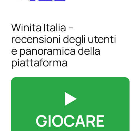
Winita Italia –
recensioni degli utenti
e panoramica della
piattaforma
▶️
GIOCARE