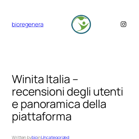
Skip
to
content
Insta
bioregenera
Winita Italia –
recensioni degli utenti
e panoramica della
piattaforma
Written by
bio
in
Uncategorized