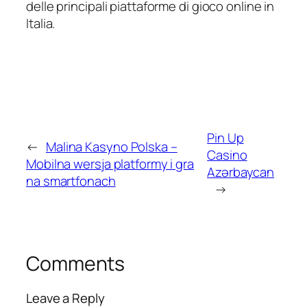
delle principali piattaforme di gioco online in
Italia.
Pin Up
←
Malina Kasyno Polska –
Casino
Mobilna wersja platformy i gra
Azərbaycan
na smartfonach
→
Comments
Leave a Reply