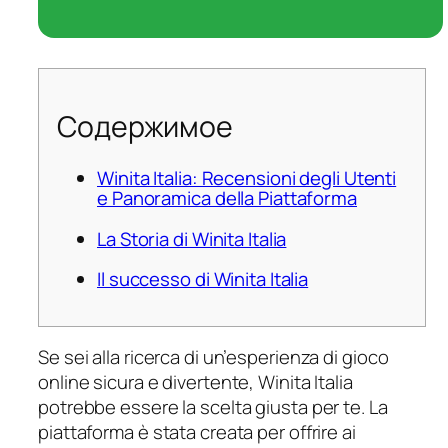
Содержимое
Winita Italia: Recensioni degli Utenti
e Panoramica della Piattaforma
La Storia di Winita Italia
Il successo di Winita Italia
Se sei alla ricerca di un’esperienza di gioco
online sicura e divertente, Winita Italia
potrebbe essere la scelta giusta per te. La
piattaforma è stata creata per offrire ai