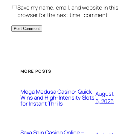
Save my name, email, and website in this
browser for the next time I comment.
MORE POSTS
Mega Medusa Casino: Quick
August
Wins and High‑Intensity Slots
6, 2026
for Instant Thrills
Sava Spin Casino Online –