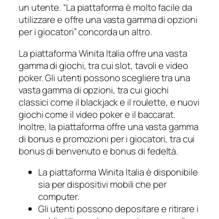
un utente. “La piattaforma è molto facile da
utilizzare e offre una vasta gamma di opzioni
per i giocatori” concorda un altro.
La piattaforma Winita Italia offre una vasta
gamma di giochi, tra cui slot, tavoli e video
poker. Gli utenti possono scegliere tra una
vasta gamma di opzioni, tra cui giochi
classici come il blackjack e il roulette, e nuovi
giochi come il video poker e il baccarat.
Inoltre, la piattaforma offre una vasta gamma
di bonus e promozioni per i giocatori, tra cui
bonus di benvenuto e bonus di fedeltà.
La piattaforma Winita Italia è disponibile
sia per dispositivi mobili che per
computer.
Gli utenti possono depositare e ritirare i