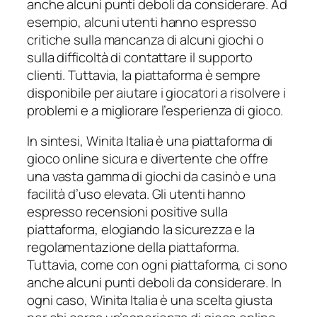
anche alcuni punti deboli da considerare. Ad
esempio, alcuni utenti hanno espresso
critiche sulla mancanza di alcuni giochi o
sulla difficoltà di contattare il supporto
clienti. Tuttavia, la piattaforma è sempre
disponibile per aiutare i giocatori a risolvere i
problemi e a migliorare l’esperienza di gioco.
In sintesi, Winita Italia è una piattaforma di
gioco online sicura e divertente che offre
una vasta gamma di giochi da casinò e una
facilità d’uso elevata. Gli utenti hanno
espresso recensioni positive sulla
piattaforma, elogiando la sicurezza e la
regolamentazione della piattaforma.
Tuttavia, come con ogni piattaforma, ci sono
anche alcuni punti deboli da considerare. In
ogni caso, Winita Italia è una scelta giusta