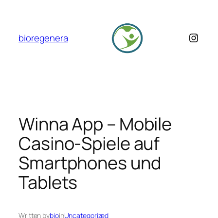
Skip
to
content
Insta
bioregenera
Winna App – Mobile
Casino-Spiele auf
Smartphones und
Tablets
Written by
bio
in
Uncategorized