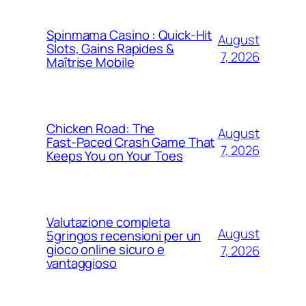
Spinmama Casino : Quick‑Hit
August
Slots, Gains Rapides &
7, 2026
Maîtrise Mobile
Chicken Road: The
August
Fast‑Paced Crash Game That
7, 2026
Keeps You on Your Toes
Valutazione completa
August
5gringos recensioni per un
gioco online sicuro e
7, 2026
vantaggioso