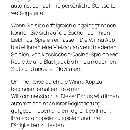
automatisch auf Ihre persönliche Startseite
weitergeleitet.
Wenn Sie sich erfolgreich eingeloggt haben,
können Sie sich auf die Suche nach Ihren
Lieblings-Spielen einlassen. Die Winna App
bietet Ihnen eine Vielzahl an verschiedenen
Spielen, von klassischen Casino-Spielen wie
Roulette und Blackjack bis hin zu modernen
Slots und anderen Novitäten.
Um Ihre Reise durch die Winna App zu
beginnen, erhalten Sie einen
Willkommensbonus. Dieser Bonus wird Ihnen
automatisch nach Ihrer Registrierung
gutgeschrieben und ermöglicht es Ihnen,
Ihre ersten Spiele zu spielen und Ihre
Fähigkeiten zu testen.