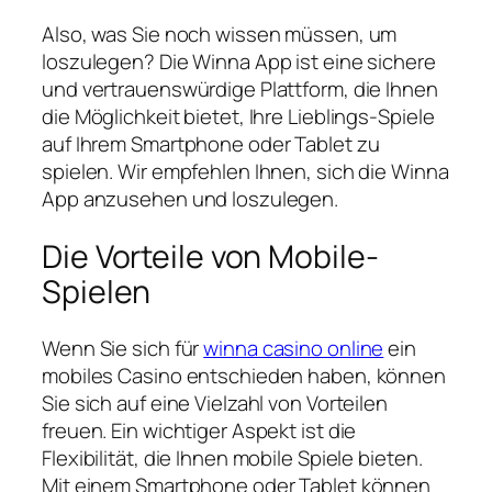
Also, was Sie noch wissen müssen, um
loszulegen? Die Winna App ist eine sichere
und vertrauenswürdige Plattform, die Ihnen
die Möglichkeit bietet, Ihre Lieblings-Spiele
auf Ihrem Smartphone oder Tablet zu
spielen. Wir empfehlen Ihnen, sich die Winna
App anzusehen und loszulegen.
Die Vorteile von Mobile-
Spielen
Wenn Sie sich für
winna casino online
ein
mobiles Casino entschieden haben, können
Sie sich auf eine Vielzahl von Vorteilen
freuen. Ein wichtiger Aspekt ist die
Flexibilität, die Ihnen mobile Spiele bieten.
Mit einem Smartphone oder Tablet können