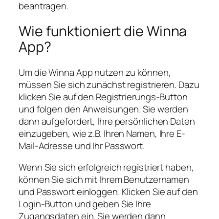
beantragen.
Wie funktioniert die Winna
App?
Um die Winna App nutzen zu können,
müssen Sie sich zunächst registrieren. Dazu
klicken Sie auf den Registrierungs-Button
und folgen den Anweisungen. Sie werden
dann aufgefordert, Ihre persönlichen Daten
einzugeben, wie z.B. Ihren Namen, Ihre E-
Mail-Adresse und Ihr Passwort.
Wenn Sie sich erfolgreich registriert haben,
können Sie sich mit Ihrem Benutzernamen
und Passwort einloggen. Klicken Sie auf den
Login-Button und geben Sie Ihre
Zugangsdaten ein. Sie werden dann