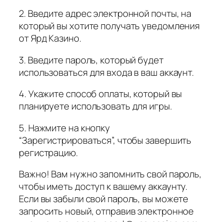
2. Введите адрес электронной почты, на
который вы хотите получать уведомления
от Ярд Казино.
3. Введите пароль, который будет
использоваться для входа в ваш аккаунт.
4. Укажите способ оплаты, который вы
планируете использовать для игры.
5. Нажмите на кнопку
“Зарегистрироваться”, чтобы завершить
регистрацию.
Важно! Вам нужно запомнить свой пароль,
чтобы иметь доступ к вашему аккаунту.
Если вы забыли свой пароль, вы можете
запросить новый, отправив электронное