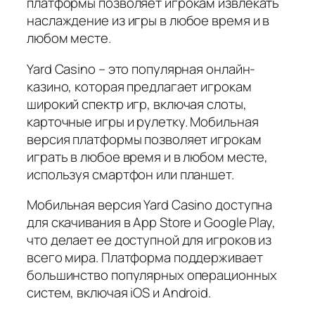
платформы позволяет игрокам извлекать
наслаждение из игры в любое время и в
любом месте.
Yard Casino – это популярная онлайн-
казино, которая предлагает игрокам
широкий спектр игр, включая слоты,
карточные игры и рулетку. Мобильная
версия платформы позволяет игрокам
играть в любое время и в любом месте,
используя смартфон или планшет.
Мобильная версия Yard Casino доступна
для скачивания в App Store и Google Play,
что делает ее доступной для игроков из
всего мира. Платформа поддерживает
большинство популярных операционных
систем, включая iOS и Android.