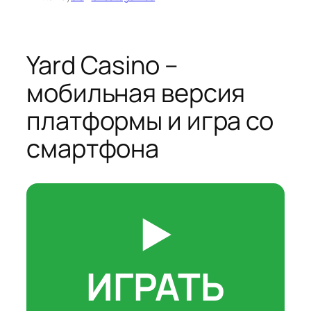
Yard Casino –
мобильная версия
платформы и игра со
смартфона
▶️
ИГРАТЬ