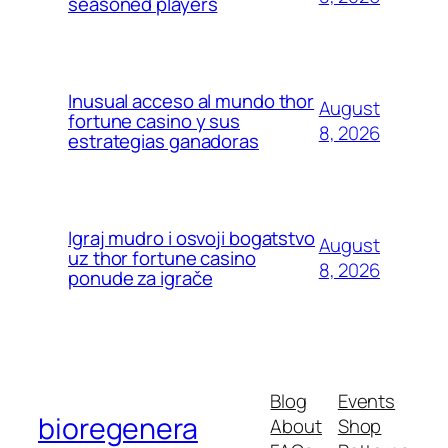
seasoned players
Inusual acceso al mundo thor
August
fortune casino y sus
8, 2026
estrategias ganadoras
Igraj mudro i osvoji bogatstvo
August
uz thor fortune casino
8, 2026
ponude za igrače
Blog
Events
bioregenera
About
Shop