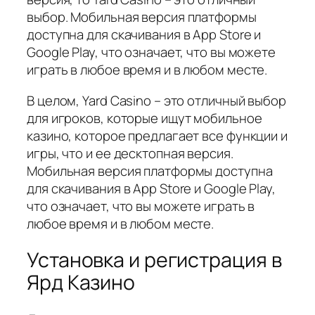
выбор. Мобильная версия платформы
доступна для скачивания в App Store и
Google Play, что означает, что вы можете
играть в любое время и в любом месте.
В целом, Yard Casino – это отличный выбор
для игроков, которые ищут мобильное
казино, которое предлагает все функции и
игры, что и ее десктопная версия.
Мобильная версия платформы доступна
для скачивания в App Store и Google Play,
что означает, что вы можете играть в
любое время и в любом месте.
Установка и регистрация в
Ярд Казино