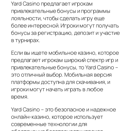
Yard Casino предлагает игрокам
привлекательные бонусы и программы
лояльности, чтобы сделать игру еще
более интересной. Игроки могут получать
бонусы за регистрацию, депозит и участие
в турнирах.
Если вы ищете мобильное казино, которое
предлагает игрокам широкий спектр игр и
привлекательные бонусы, то Yard Casino –
это отличный выбор. Мобильная версия
платформы доступна для скачивания, и
игроки могут начать играть в любое
время.
Yard Casino – это безопасное и надежное
онлайн-казино, которое использует
современные технологии для