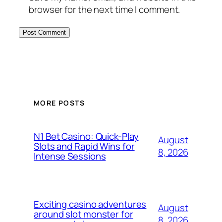
browser for the next time I comment.
MORE POSTS
N1 Bet Casino: Quick-Play
August
Slots and Rapid Wins for
8, 2026
Intense Sessions
Exciting casino adventures
August
around slot monster for
8, 2026