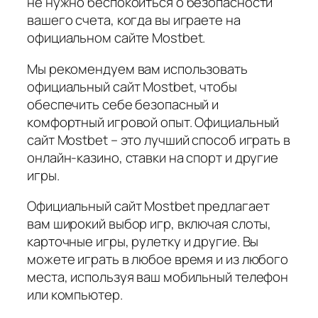
не нужно беспокоиться о безопасности
вашего счета, когда вы играете на
официальном сайте Mostbet.
Мы рекомендуем вам использовать
официальный сайт Mostbet, чтобы
обеспечить себе безопасный и
комфортный игровой опыт. Официальный
сайт Mostbet – это лучший способ играть в
онлайн-казино, ставки на спорт и другие
игры.
Официальный сайт Mostbet предлагает
вам широкий выбор игр, включая слоты,
карточные игры, рулетку и другие. Вы
можете играть в любое время и из любого
места, используя ваш мобильный телефон
или компьютер.