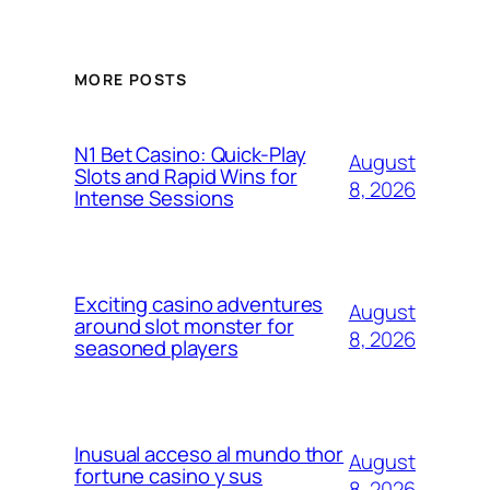
MORE POSTS
N1 Bet Casino: Quick-Play
August
Slots and Rapid Wins for
8, 2026
Intense Sessions
Exciting casino adventures
August
around slot monster for
8, 2026
seasoned players
Inusual acceso al mundo thor
August
fortune casino y sus
8, 2026