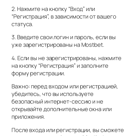
2. Нажмите на кнопку “Вход” или
“Регистрация”, в зависимости от вашего
статуса.
3. Введите свои логин и пароль, если вы
уже зарегистрированы на Mostbet.
4. Если вы не зарегистрированы, нажмите
на кнопку “Регистрация” и заполните
форму регистрации.
Важно: перед входом или регистрацией,
убедитесь, что вы используете
безопасный интернет-сессию и не
открывайте дополнительные окна или
приложения.
После входа или регистрации, вы сможете