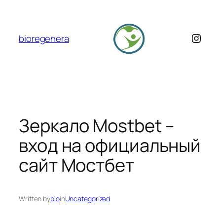
Skip
to
content
Insta
bioregenera
Зеркало Mostbet –
вход на официальный
сайт Мостбет
Written by
bio
in
Uncategorized