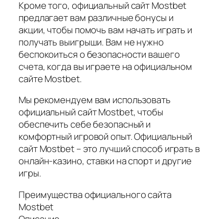
Кроме того, официальный сайт Mostbet
предлагает вам различные бонусы и
акции, чтобы помочь вам начать играть и
получать выигрыши. Вам не нужно
беспокоиться о безопасности вашего
счета, когда вы играете на официальном
сайте Mostbet.
Мы рекомендуем вам использовать
официальный сайт Mostbet, чтобы
обеспечить себе безопасный и
комфортный игровой опыт. Официальный
сайт Mostbet – это лучший способ играть в
онлайн-казино, ставки на спорт и другие
игры.
Преимущества официального сайта
Mostbet
Описание