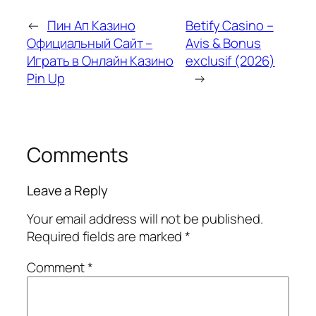
←
Пин Ап Казино
Betify Casino –
Официальный Сайт –
Avis & Bonus
Играть в Онлайн Казино
exclusif (2026)
Pin Up
→
Comments
Leave a Reply
Your email address will not be published.
Required fields are marked
*
Comment
*