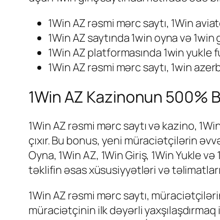
1Win AZ rəsmi mərc saytı, 1Win avia
1Win AZ saytında 1win oyna və 1win gi
1Win AZ platformasında 1win yukle fu
1Win AZ rəsmi mərc saytı, 1win azerb
1Win AZ Kazinonun 500% 
1Win AZ rəsmi mərc saytı və kazino, 1Win
çıxır. Bu bonus, yeni müraciətçilərin əvv
Oyna, 1Win AZ, 1Win Giriş, 1Win Yukle v
təklifin əsas xüsusiyyətləri və təlimatla
1Win AZ rəsmi mərc saytı, müraciətçilə
müraciətçinin ilk dəyərli yaxşılaşdırma