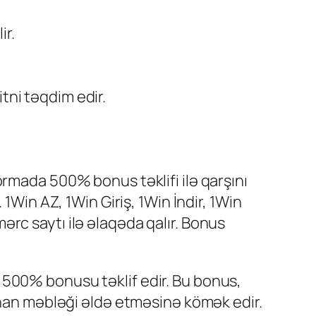
ir.
tni təqdim edir.
ormada 500% bonus təklifi ilə qarşını
1Win AZ, 1Win Giriş, 1Win İndir, 1Win
rc saytı ilə əlaqəda qalır. Bonus
 500% bonusu təklif edir. Bu bonus,
lunan məbləği əldə etməsinə kömək edir.