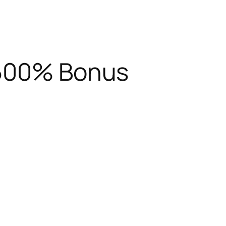
 500% Bonus