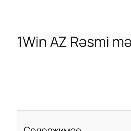
1Win AZ Rəsmi mə
Содержимое