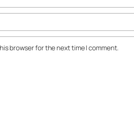
his browser for the next time I comment.