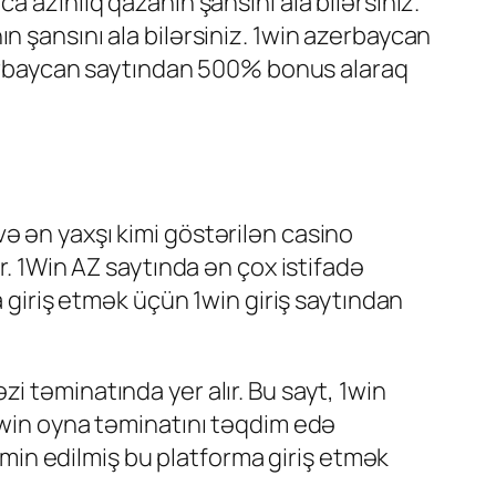
 azınlıq qazanın şansını ala bilərsiniz.
n şansını ala bilərsiniz. 1win azerbaycan
azerbaycan saytından 500% bonus alaraq
ə ən yaxşı kimi göstərilən casino
r. 1Win AZ saytında ən çox istifadə
a giriş etmək üçün 1win giriş saytından
i təminatında yer alır. Bu sayt, 1win
 1win oyna təminatını təqdim edə
təmin edilmiş bu platforma giriş etmək