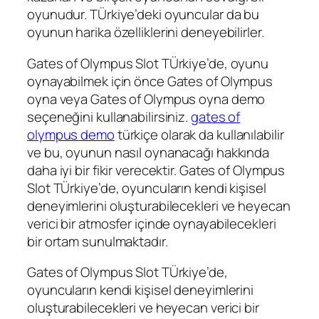
oyunudur. TÜrkiye’deki oyuncular da bu
oyunun harika özelliklerini deneyebilirler.
Gates of Olympus Slot TÜrkiye’de, oyunu
oynayabilmek için önce Gates of Olympus
oyna veya Gates of Olympus oyna demo
seçeneğini kullanabilirsiniz.
gates of
olympus demo
türkiçe olarak da kullanılabilir
ve bu, oyunun nasıl oynanacağı hakkında
daha iyi bir fikir verecektir. Gates of Olympus
Slot TÜrkiye’de, oyuncuların kendi kişisel
deneyimlerini oluşturabilecekleri ve heyecan
verici bir atmosfer içinde oynayabilecekleri
bir ortam sunulmaktadır.
Gates of Olympus Slot TÜrkiye’de,
oyuncuların kendi kişisel deneyimlerini
oluşturabilecekleri ve heyecan verici bir