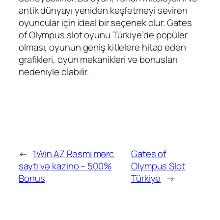
antik dünyayı yeniden keşfetmeyi seviren
oyuncular için ideal bir seçenek olur. Gates
of Olympus slot oyunu Türkiye’de popüler
olması, oyunun geniş kitlelere hitap eden
grafikleri, oyun mekanikleri ve bonusları
nedeniyle olabilir.
←
1Win AZ Rəsmi mərc
Gates of
saytı və kazino – 500%
Olympus Slot
Bonus
Türkiye
→