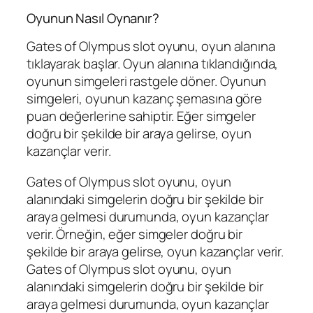
Oyunun Nasıl Oynanır?
Gates of Olympus slot oyunu, oyun alanına
tıklayarak başlar. Oyun alanına tıklandığında,
oyunun simgeleri rastgele döner. Oyunun
simgeleri, oyunun kazanç şemasına göre
puan değerlerine sahiptir. Eğer simgeler
doğru bir şekilde bir araya gelirse, oyun
kazançlar verir.
Gates of Olympus slot oyunu, oyun
alanındaki simgelerin doğru bir şekilde bir
araya gelmesi durumunda, oyun kazançlar
verir. Örneğin, eğer simgeler doğru bir
şekilde bir araya gelirse, oyun kazançlar verir.
Gates of Olympus slot oyunu, oyun
alanındaki simgelerin doğru bir şekilde bir
araya gelmesi durumunda, oyun kazançlar