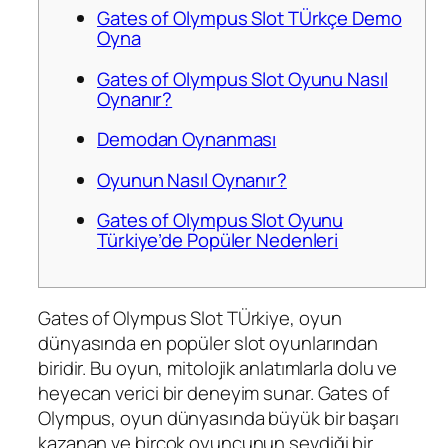
Gates of Olympus Slot TÜrkçe Demo
Oyna
Gates of Olympus Slot Oyunu Nasıl
Oynanır?
Demodan Oynanması
Oyunun Nasıl Oynanır?
Gates of Olympus Slot Oyunu
Türkiye’de Popüler Nedenleri
Gates of Olympus Slot TÜrkiye, oyun
dünyasında en popüler slot oyunlarından
biridir. Bu oyun, mitolojik anlatımlarla dolu ve
heyecan verici bir deneyim sunar. Gates of
Olympus, oyun dünyasında büyük bir başarı
kazanan ve birçok oyuncunun sevdiği bir