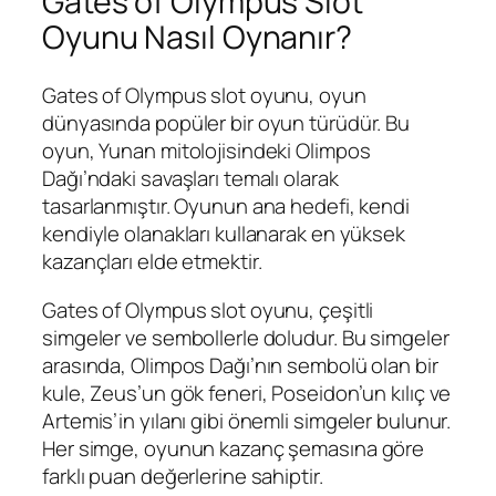
Gates of Olympus Slot
Oyunu Nasıl Oynanır?
Gates of Olympus slot oyunu, oyun
dünyasında popüler bir oyun türüdür. Bu
oyun, Yunan mitolojisindeki Olimpos
Dağı’ndaki savaşları temalı olarak
tasarlanmıştır. Oyunun ana hedefi, kendi
kendiyle olanakları kullanarak en yüksek
kazançları elde etmektir.
Gates of Olympus slot oyunu, çeşitli
simgeler ve sembollerle doludur. Bu simgeler
arasında, Olimpos Dağı’nın sembolü olan bir
kule, Zeus’un gök feneri, Poseidon’un kılıç ve
Artemis’in yılanı gibi önemli simgeler bulunur.
Her simge, oyunun kazanç şemasına göre
farklı puan değerlerine sahiptir.