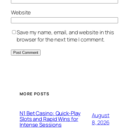
Website
Save my name, email, and website in this
browser for the next time I comment.
MORE POSTS
N1 Bet Casino: Quick-Play
August
Slots and Rapid Wins for
8, 2026
Intense Sessions