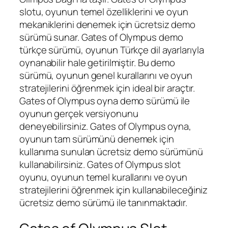
slotu, oyunun temel özelliklerini ve oyun
mekaniklerini denemek için ücretsiz demo
sürümü sunar. Gates of Olympus demo
türkçe sürümü, oyunun Türkçe dil ayarlarıyla
oynanabilir hale getirilmiştir. Bu demo
sürümü, oyunun genel kurallarını ve oyun
stratejilerini öğrenmek için ideal bir araçtır.
Gates of Olympus oyna demo sürümü ile
oyunun gerçek versiyonunu
deneyebilirsiniz. Gates of Olympus oyna,
oyunun tam sürümünü denemek için
kullanıma sunulan ücretsiz demo sürümünü
kullanabilirsiniz. Gates of Olympus slot
oyunu, oyunun temel kurallarını ve oyun
stratejilerini öğrenmek için kullanabileceğiniz
ücretsiz demo sürümü ile tanınmaktadır.