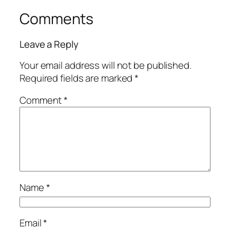
Comments
Leave a Reply
Your email address will not be published.
Required fields are marked
*
Comment
*
Name
*
Email
*