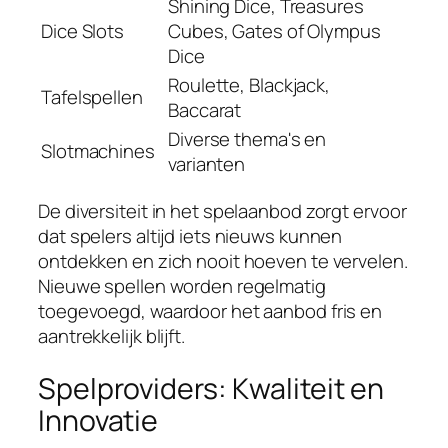
Shining Dice, Treasures
Dice Slots
Cubes, Gates of Olympus
Dice
Roulette, Blackjack,
Tafelspellen
Baccarat
Diverse thema's en
Slotmachines
varianten
De diversiteit in het spelaanbod zorgt ervoor
dat spelers altijd iets nieuws kunnen
ontdekken en zich nooit hoeven te vervelen.
Nieuwe spellen worden regelmatig
toegevoegd, waardoor het aanbod fris en
aantrekkelijk blijft.
Spelproviders: Kwaliteit en
Innovatie