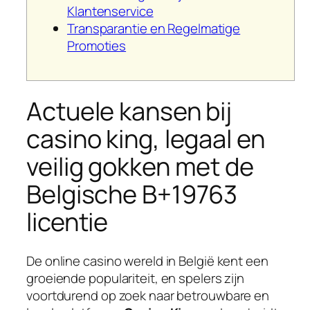
Klantenservice
Transparantie en Regelmatige
Promoties
Actuele kansen bij
casino king, legaal en
veilig gokken met de
Belgische B+19763
licentie
De online casino wereld in België kent een
groeiende populariteit, en spelers zijn
voortdurend op zoek naar betrouwbare en