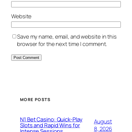
Website
Save my name, email, and website in this
browser for the next time I comment.
MORE POSTS
N1 Bet Casino: Quick-Play
August
Slots and Rapid Wins for
8, 2026
Intense Sessions