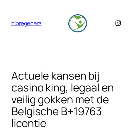
Skip
to
content
Insta
bioregenera
Actuele kansen bij
casino king, legaal en
veilig gokken met de
Belgische B+19763
licentie