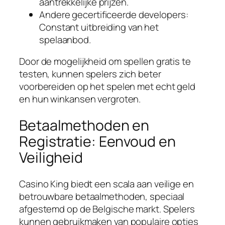
aantrekkelijke prijzen.
Andere gecertificeerde developers:
Constant uitbreiding van het
spelaanbod.
Door de mogelijkheid om spellen gratis te
testen, kunnen spelers zich beter
voorbereiden op het spelen met echt geld
en hun winkansen vergroten.
Betaalmethoden en
Registratie: Eenvoud en
Veiligheid
Casino King biedt een scala aan veilige en
betrouwbare betaalmethoden, speciaal
afgestemd op de Belgische markt. Spelers
kunnen gebruikmaken van populaire opties