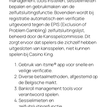
management tools instellen, sessielimieten
bepalen en gebruikmaken van de
zelfuitsluitingsfunctie. Bovendien wordt bij
registratie automatisch een verificatie
uitgevoerd tegen de EPIS (Exclusion of
Problem Gambling) zelfuitsluitingslijst,
beheerd door de Kansspelcommissie. Dit
zorgt ervoor dat spelers die zichzelf hebben
uitgesloten van kansspelen, niet kunnen
spelen bij Casino King.
Gebruik van itsme® app voor snelle en
veilige verificatie.
Diverse betaalmethoden, afgestemd op
de Belgische markt.
Bankroll management tools voor
verantwoord spelen.
Sessielimieten en
zelfuitsluitingsfunctie.