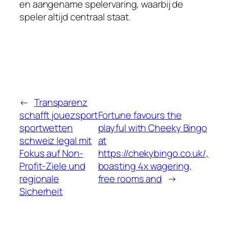
en aangename spelervaring, waarbij de
speler altijd centraal staat.
←
Transparenz
schafft jouezsport
Fortune favours the
sportwetten
playful with Cheeky Bingo
schweiz legal mit
at
Fokus auf Non-
https://chekybingo.co.uk/,
Profit-Ziele und
boasting 4x wagering,
regionale
free rooms and
→
Sicherheit