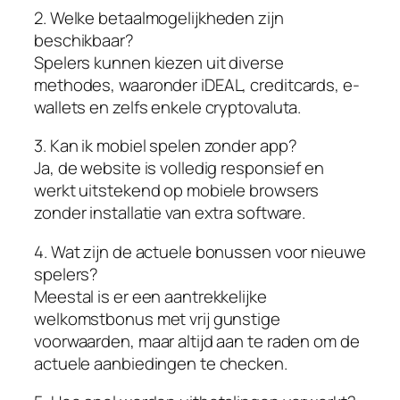
2. Welke betaalmogelijkheden zijn
beschikbaar?
Spelers kunnen kiezen uit diverse
methodes, waaronder iDEAL, creditcards, e-
wallets en zelfs enkele cryptovaluta.
3. Kan ik mobiel spelen zonder app?
Ja, de website is volledig responsief en
werkt uitstekend op mobiele browsers
zonder installatie van extra software.
4. Wat zijn de actuele bonussen voor nieuwe
spelers?
Meestal is er een aantrekkelijke
welkomstbonus met vrij gunstige
voorwaarden, maar altijd aan te raden om de
actuele aanbiedingen te checken.