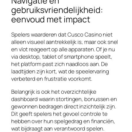
Navigatie en
gebruiksvriendelijkheid:
eenvoud met impact
Spelers waarderen dat Cusco Casino niet
alleen visueel aantrekkelijk is, maar ook snel
en vlot reageert op alle apparaten. Of je nu
via desktop, tablet of smartphone speelt,
het platform past zich naadloos aan. De
laadtijden zijn kort, wat de speelervaring
verbeterd en frustratie voorkomt.
Belangrijk is ook het overzichtelijke
dashboard waarin stortingen, bonussen en
gewonnen bedragen direct inzichtelijk zijn.
Dit geeft spelers het gevoel controle te
hebben over hun spelgedrag en financiën,
wat bijdraagt aan verantwoord spelen.