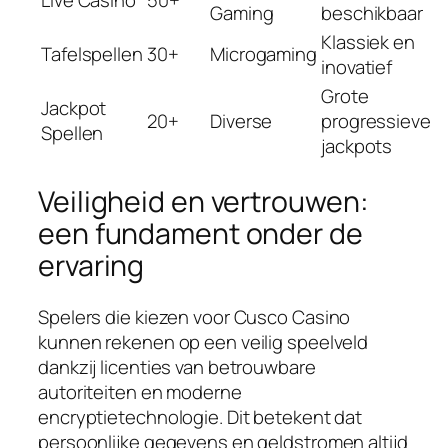
Live Casino
50+
Gaming
beschikbaar
Klassiek en
Tafelspellen
30+
Microgaming
inovatief
Grote
Jackpot
20+
Diverse
progressieve
Spellen
jackpots
Veiligheid en vertrouwen:
een fundament onder de
ervaring
Spelers die kiezen voor Cusco Casino
kunnen rekenen op een veilig speelveld
dankzij licenties van betrouwbare
autoriteiten en moderne
encryptietechnologie. Dit betekent dat
persoonlijke gegevens en geldstromen altijd