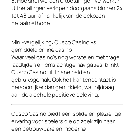
5. Hoe snel worden uitbetalingen verwerkt?
Uitbetalingen verlopen doorgaans binnen 24
tot 48 uur, afhankelijk van de gekozen
betaalmethode.
Mini-vergelijking: Cusco Casino vs
gemiddeld online casino
Waar veel casino’s nog worstelen met trage
laadtijden en omslachtige navigaties, blinkt
Cusco Casino uit in snelheid en
gebruiksgemak. Ook het klantencontact is
persoonlijker dan gemiddeld, wat bijdraagt
aan de algehele positieve beleving.
Cusco Casino biedt een solide en plezierige
ervaring voor spelers die op zoek zijn naar
een betrouwbare en moderne