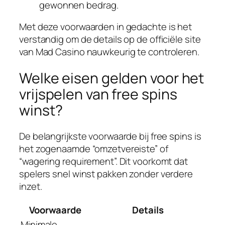
gewonnen bedrag.
Met deze voorwaarden in gedachte is het
verstandig om de details op de officiële site
van Mad Casino nauwkeurig te controleren.
Welke eisen gelden voor het
vrijspelen van free spins
winst?
De belangrijkste voorwaarde bij free spins is
het zogenaamde “omzetvereiste” of
“wagering requirement”. Dit voorkomt dat
spelers snel winst pakken zonder verdere
inzet.
Voorwaarde
Details
Minimale