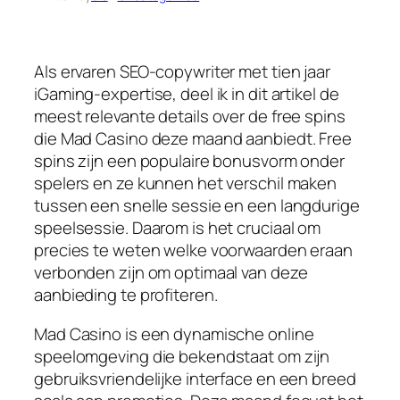
Als ervaren SEO-copywriter met tien jaar
iGaming-expertise, deel ik in dit artikel de
meest relevante details over de free spins
die Mad Casino deze maand aanbiedt. Free
spins zijn een populaire bonusvorm onder
spelers en ze kunnen het verschil maken
tussen een snelle sessie en een langdurige
speelsessie. Daarom is het cruciaal om
precies te weten welke voorwaarden eraan
verbonden zijn om optimaal van deze
aanbieding te profiteren.
Mad Casino is een dynamische online
speelomgeving die bekendstaat om zijn
gebruiksvriendelijke interface en een breed