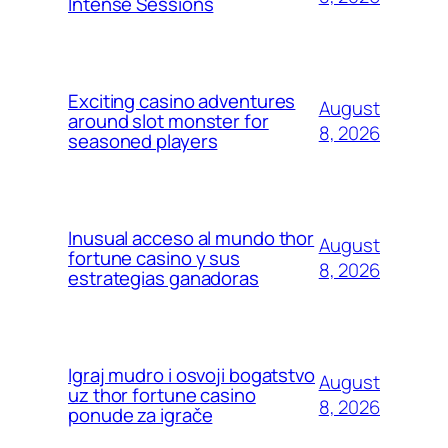
Intense Sessions
Exciting casino adventures
August
around slot monster for
8, 2026
seasoned players
Inusual acceso al mundo thor
August
fortune casino y sus
8, 2026
estrategias ganadoras
Igraj mudro i osvoji bogatstvo
August
uz thor fortune casino
8, 2026
ponude za igrače