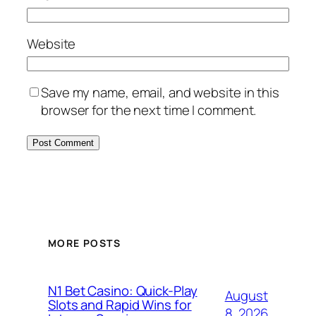
Website
Save my name, email, and website in this
browser for the next time I comment.
MORE POSTS
N1 Bet Casino: Quick-Play
August
Slots and Rapid Wins for
8, 2026