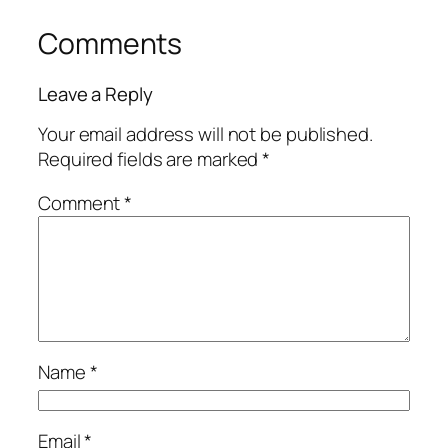
Comments
Leave a Reply
Your email address will not be published.
Required fields are marked
*
Comment
*
Name
*
Email
*