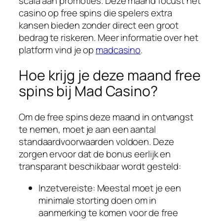
scala aan promoties. Deze maand focust het
casino op free spins die spelers extra
kansen bieden zonder direct een groot
bedrag te riskeren. Meer informatie over het
platform vind je op
madcasino
.
Hoe krijg je deze maand free
spins bij Mad Casino?
Om de free spins deze maand in ontvangst
te nemen, moet je aan een aantal
standaardvoorwaarden voldoen. Deze
zorgen ervoor dat de bonus eerlijk en
transparant beschikbaar wordt gesteld:
Inzetvereiste: Meestal moet je een
minimale storting doen om in
aanmerking te komen voor de free