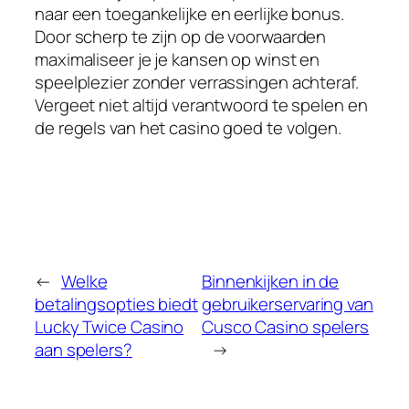
naar een toegankelijke en eerlijke bonus.
Door scherp te zijn op de voorwaarden
maximaliseer je je kansen op winst en
speelplezier zonder verrassingen achteraf.
Vergeet niet altijd verantwoord te spelen en
de regels van het casino goed te volgen.
←
Welke
Binnenkijken in de
betalingsopties biedt
gebruikerservaring van
Lucky Twice Casino
Cusco Casino spelers
aan spelers?
→