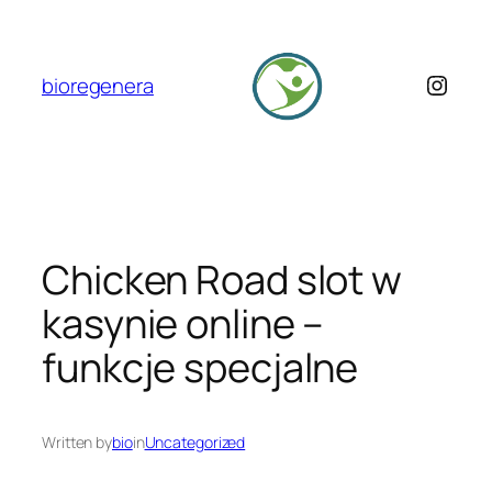
Skip
to
content
Insta
bioregenera
Chicken Road slot w
kasynie online –
funkcje specjalne
Written by
bio
in
Uncategorized