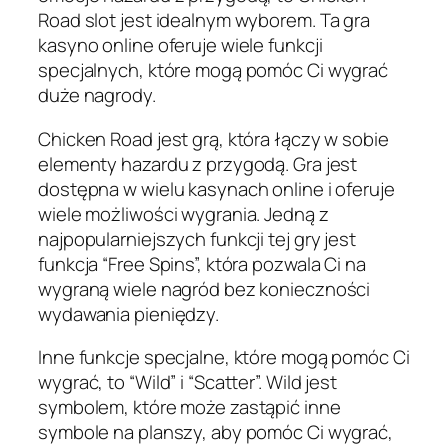
Road slot jest idealnym wyborem. Ta gra
kasyno online oferuje wiele funkcji
specjalnych, które mogą pomóc Ci wygrać
duże nagrody.
Chicken Road jest grą, która łączy w sobie
elementy hazardu z przygodą. Gra jest
dostępna w wielu kasynach online i oferuje
wiele możliwości wygrania. Jedną z
najpopularniejszych funkcji tej gry jest
funkcja “Free Spins”, która pozwala Ci na
wygraną wiele nagród bez konieczności
wydawania pieniędzy.
Inne funkcje specjalne, które mogą pomóc Ci
wygrać, to “Wild” i “Scatter”. Wild jest
symbolem, które może zastąpić inne
symbole na planszy, aby pomóc Ci wygrać,