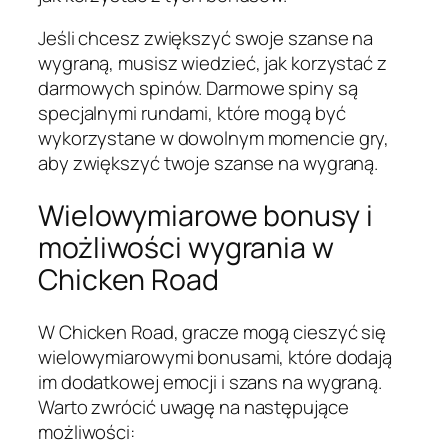
Jeśli chcesz zwiększyć swoje szanse na
wygraną, musisz wiedzieć, jak korzystać z
darmowych spinów. Darmowe spiny są
specjalnymi rundami, które mogą być
wykorzystane w dowolnym momencie gry,
aby zwiększyć twoje szanse na wygraną.
Wielowymiarowe bonusy i
możliwości wygrania w
Chicken Road
W Chicken Road, gracze mogą cieszyć się
wielowymiarowymi bonusami, które dodają
im dodatkowej emocji i szans na wygraną.
Warto zwrócić uwagę na następujące
możliwości: