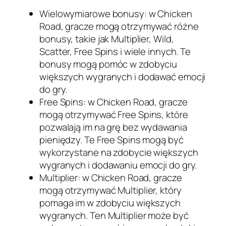
Wielowymiarowe bonusy: w Chicken
Road, gracze mogą otrzymywać różne
bonusy, takie jak Multiplier, Wild,
Scatter, Free Spins i wiele innych. Te
bonusy mogą pomóc w zdobyciu
większych wygranych i dodawać emocji
do gry.
Free Spins: w Chicken Road, gracze
mogą otrzymywać Free Spins, które
pozwalają im na grę bez wydawania
pieniędzy. Te Free Spins mogą być
wykorzystane na zdobycie większych
wygranych i dodawaniu emocji do gry.
Multiplier: w Chicken Road, gracze
mogą otrzymywać Multiplier, który
pomaga im w zdobyciu większych
wygranych. Ten Multiplier może być