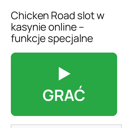
Chicken Road slot w
kasynie online –
funkcje specjalne
▶️
GRAĆ