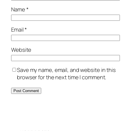
Name
*
Email
*
Website
Save my name, email, and website in this
browser for the next time I comment.