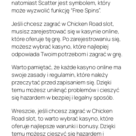
natomiast Scatter jest symbolem, który
może wyzwolić funkcję “Free Spins”.
Jeśli chcesz zagrać w Chicken Road slot,
musisz zarejestrować się w kasynie online,
które oferuje tę grę. Po zarejestrowaniu się,
możesz wybrać kasyno, które najlepiej
odpowiada Twoim potrzebom i zagrać w grę.
Warto pamiętać, że każde kasyno online ma
swoje zasady i regulamin, które należy
przeczytać przed zapisaniem się. Dzięki
temu możesz uniknąć problemów i cieszyć
się hazardem w bezpiej i legalny sposób.
Wreszcie, jeśli chcesz zagrać w Chicken
Road slot, to warto wybrać kasyno, które
oferuje najlepsze warunki i bonusy. Dzięki
temu możesz cieszyć się hazardem i