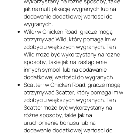
wykorzystany na różne sposoby, takie
jak na multiplikację wygranych lub na
dodawanie dodatkowej wartości do
wygranych.
Wild: w Chicken Road, gracze mogą
otrzymywać Wild, który pomaga im w
zdobyciu większych wygranych. Ten
Wild może być wykorzystany na różne
sposoby, takie jak na zastąpienie
innych symboli lub na dodawanie
dodatkowej wartości do wygranych.
Scatter: w Chicken Road, gracze mogą
otrzymywać Scatter, który pomaga im w
zdobyciu większych wygranych. Ten
Scatter może być wykorzystany na
różne sposoby, takie jak na
uruchomienie bonusu lub na
dodawanie dodatkowej wartości do