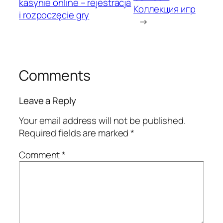
kasynie online – rejestracja
Коллекция игр
i rozpoczęcie gry
→
Comments
Leave a Reply
Your email address will not be published.
Required fields are marked
*
Comment
*