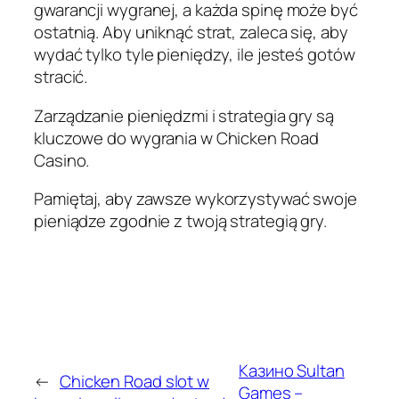
gwarancji wygranej, a każda spinę może być
ostatnią. Aby uniknąć strat, zaleca się, aby
wydać tylko tyle pieniędzy, ile jesteś gotów
stracić.
Zarządzanie pieniędzmi i strategia gry są
kluczowe do wygrania w Chicken Road
Casino.
Pamiętaj, aby zawsze wykorzystywać swoje
pieniądze zgodnie z twoją strategią gry.
Казино Sultan
←
Chicken Road slot w
Games –