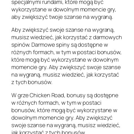
specjalnymi rundami, które mogą być
wykorzystane w dowolnym momencie gry,
aby zwiększyć twoje szanse na wygraną.
Aby zwiększyć swoje szanse na wygraną,
musisz wiedzieć, jak korzystać z darmowych
spinów. Darmowe spiny są dostępne w
różnych formach, w tym w postaci bonusów,
które mogą być wykorzystane w dowolnym
momencie gry. Aby zwiększyć swoje szanse
na wygraną, musisz wiedzieć, jak korzystać
z tych bonusów.
W grze Chicken Road, bonusy są dostępne
w różnych formach, w tym w postaci
bonusów, które mogą być wykorzystane w
dowolnym momencie gry. Aby zwiększyć
swoje szanse na wygraną, musisz wiedzieć,
jak korzystać z tych bonusów.