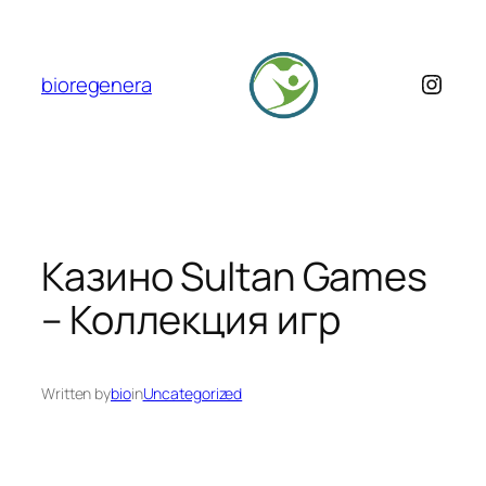
Skip
to
content
Insta
bioregenera
Казино Sultan Games
– Коллекция игр
Written by
bio
in
Uncategorized