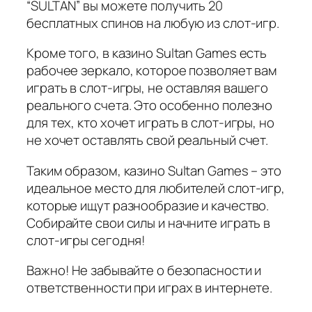
“SULTAN” вы можете получить 20
бесплатных спинов на любую из слот-игр.
Кроме того, в казино Sultan Games есть
рабочее зеркало, которое позволяет вам
играть в слот-игры, не оставляя вашего
реального счета. Это особенно полезно
для тех, кто хочет играть в слот-игры, но
не хочет оставлять свой реальный счет.
Таким образом, казино Sultan Games – это
идеальное место для любителей слот-игр,
которые ищут разнообразие и качество.
Собирайте свои силы и начните играть в
слот-игры сегодня!
Важно! Не забывайте о безопасности и
ответственности при играх в интернете.