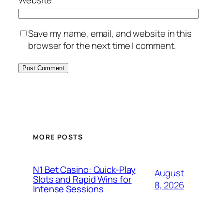
Website
Save my name, email, and website in this
browser for the next time I comment.
MORE POSTS
N1 Bet Casino: Quick-Play
August
Slots and Rapid Wins for
8, 2026
Intense Sessions