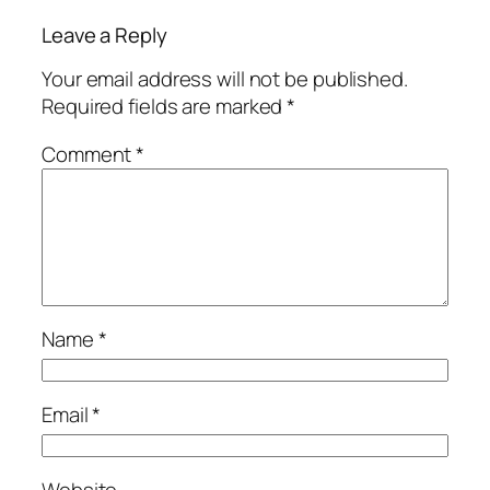
Leave a Reply
Your email address will not be published.
Required fields are marked
*
Comment
*
Name
*
Email
*