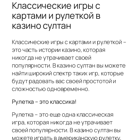
Классические игры с
картами и рулеткой в
казино султан
Классические игры с картами и рулеткой –
это часть истории казино, которая
никогда не утрачивает своей
популярности. В казино султан вы можете
найти широкий спектр таких игр, которые
будут радовать вас своей простотой и
сложностью одновременно.
Рулетка – это классика!
Рулетка – это еще одна классическая
игра, которая никогда не утрачивает
своей популярности. В казино султан вы
можете играть в американскую рулетку,