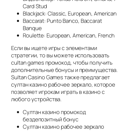
Card Stud
Blackjack: Classic, European, American
Baccarat: Punto Banco, Baccarat
Banque
Roulette: European, American, French
Если вы ищете игры с элементами
стратегии, то вы можете использовать
сultan games промокод, чтобы получить
дополнительные бонусы и преимущества.
Sultan Casino Games также предлагает
султан казино рабочее зеркало, которое
позволяет игрокам играть в казино с
любого устройства.
Султан казино промокод
бездепозитный бонус
Султан казино рабочее зеркало