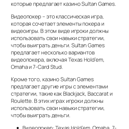
которые предлагает казино Sultan Games.
Видеопокер – это классическая игра,
которая сочетает элементы покера и
видеоигры. В этом виде игроки должны
использовать свои навыки стратегии,
чтобы выиграть деньги. Sultan Games
предлагает несколько вариантов
видеопокера, включая Texas Hold’em,
Omaha и 7-Card Stud.
Кроме того, казино Sultan Games
предлагает другие игры с элементами
стратегии, такие как Blackjack, Baccarat и
Roulette. В этих играх игроки должны
использовать свои навыки стратегии,
чтобы выиграть деньги.
Видеопокер: Texas Hold’em, Omaha, 7-