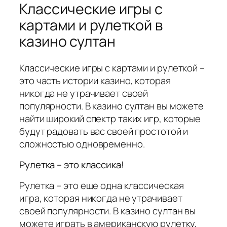
Классические игры с
картами и рулеткой в
казино султан
Классические игры с картами и рулеткой –
это часть истории казино, которая
никогда не утрачивает своей
популярности. В казино султан вы можете
найти широкий спектр таких игр, которые
будут радовать вас своей простотой и
сложностью одновременно.
Рулетка – это классика!
Рулетка – это еще одна классическая
игра, которая никогда не утрачивает
своей популярности. В казино султан вы
можете играть в американскую рулетку,