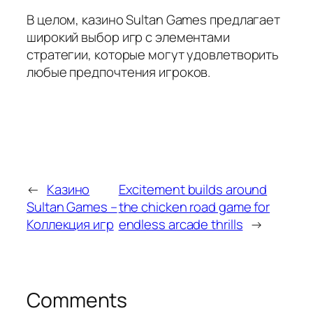
В целом, казино Sultan Games предлагает
широкий выбор игр с элементами
стратегии, которые могут удовлетворить
любые предпочтения игроков.
←
Казино
Excitement builds around
Sultan Games –
the chicken road game for
Коллекция игр
endless arcade thrills
→
Comments