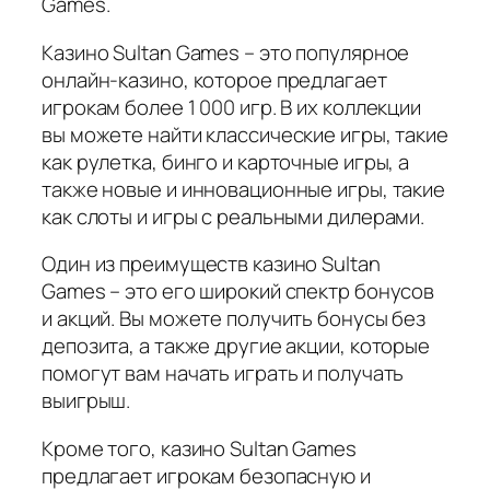
Games.
Казино Sultan Games – это популярное
онлайн-казино, которое предлагает
игрокам более 1 000 игр. В их коллекции
вы можете найти классические игры, такие
как рулетка, бинго и карточные игры, а
также новые и инновационные игры, такие
как слоты и игры с реальными дилерами.
Один из преимуществ казино Sultan
Games – это его широкий спектр бонусов
и акций. Вы можете получить бонусы без
депозита, а также другие акции, которые
помогут вам начать играть и получать
выигрыш.
Кроме того, казино Sultan Games
предлагает игрокам безопасную и