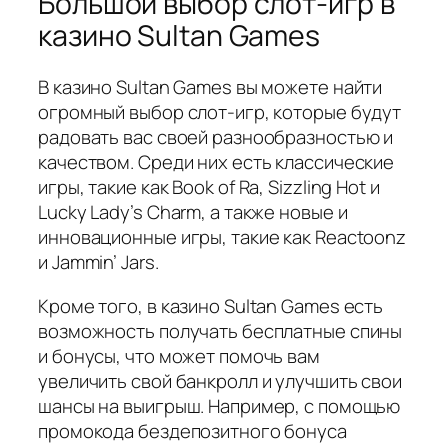
Большой выбор слот-игр в
казино Sultan Games
В казино Sultan Games вы можете найти
огромный выбор слот-игр, которые будут
радовать вас своей разнообразностью и
качеством. Среди них есть классические
игры, такие как Book of Ra, Sizzling Hot и
Lucky Lady’s Charm, а также новые и
инновационные игры, такие как Reactoonz
и Jammin’ Jars.
Кроме того, в казино Sultan Games есть
возможность получать бесплатные спины
и бонусы, что может помочь вам
увеличить свой банкролл и улучшить свои
шансы на выигрыш. Например, с помощью
промокода бездепозитного бонуса