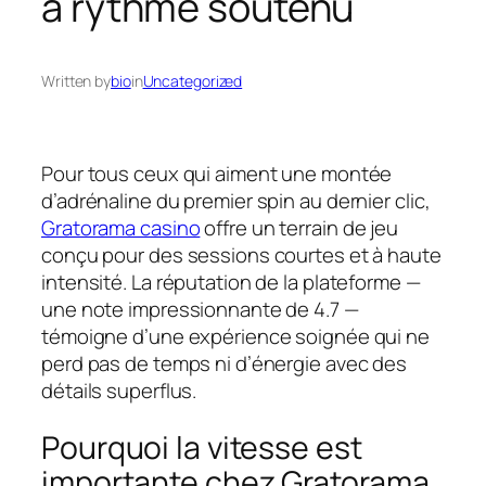
à rythme soutenu
Written by
bio
in
Uncategorized
Pour tous ceux qui aiment une montée
d’adrénaline du premier spin au dernier clic,
Gratorama casino
offre un terrain de jeu
conçu pour des sessions courtes et à haute
intensité. La réputation de la plateforme —
une note impressionnante de 4.7 —
témoigne d’une expérience soignée qui ne
perd pas de temps ni d’énergie avec des
détails superflus.
Pourquoi la vitesse est
importante chez Gratorama