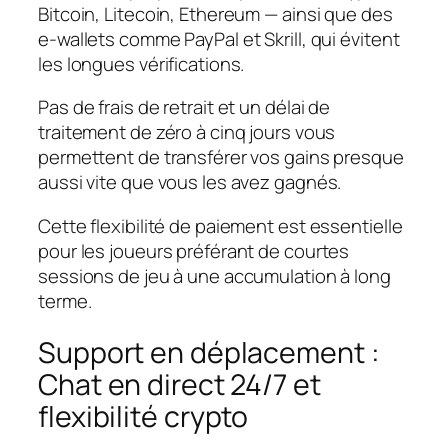
Bitcoin, Litecoin, Ethereum — ainsi que des
e-wallets comme PayPal et Skrill, qui évitent
les longues vérifications.
Pas de frais de retrait et un délai de
traitement de zéro à cinq jours vous
permettent de transférer vos gains presque
aussi vite que vous les avez gagnés.
Cette flexibilité de paiement est essentielle
pour les joueurs préférant de courtes
sessions de jeu à une accumulation à long
terme.
Support en déplacement :
Chat en direct 24/7 et
flexibilité crypto