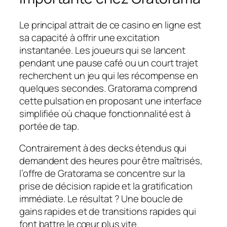
Le principal attrait de ce casino en ligne est
sa capacité à offrir une excitation
instantanée. Les joueurs qui se lancent
pendant une pause café ou un court trajet
recherchent un jeu qui les récompense en
quelques secondes. Gratorama comprend
cette pulsation en proposant une interface
simplifiée où chaque fonctionnalité est à
portée de tap.
Contrairement à des decks étendus qui
demandent des heures pour être maîtrisés,
l’offre de Gratorama se concentre sur la
prise de décision rapide et la gratification
immédiate. Le résultat ? Une boucle de
gains rapides et de transitions rapides qui
font battre le cœur plus vite.