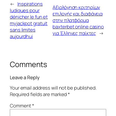
←
Inspirations
Αξιολόγηση κριτηρίων
ludiques pour
επιλογής και διαφάνεια
dénicher le fun et
στην πλατφόρμα
myjackpot gratuit
baxterbet online casino
sans limites
για Έλληνες παίκτες
→
aujourdhui
Comments
Leave a Reply
Your email address will not be published.
Required fields are marked
*
Comment
*