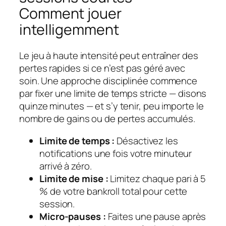
Comment jouer
intelligemment
Le jeu à haute intensité peut entraîner des
pertes rapides si ce n’est pas géré avec
soin. Une approche disciplinée commence
par fixer une limite de temps stricte — disons
quinze minutes — et s’y tenir, peu importe le
nombre de gains ou de pertes accumulés.
Limite de temps :
Désactivez les
notifications une fois votre minuteur
arrivé à zéro.
Limite de mise :
Limitez chaque pari à 5
% de votre bankroll total pour cette
session.
Micro‑pauses :
Faites une pause après