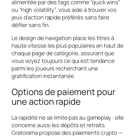
alimentée par des tags comme “quick wins”
ou “high volatility”, vous aide à trouver vos
jeux d’action rapide préférés sans faire
défiler sans fin.
Le design de navigation place les titres à
haute vitesse les plus populaires en haut de
chaque page de catégorie, assurant que
vous voyez toujours ce qui est tendance
parmi les joueurs recherchant une
gratification instantanée.
Options de paiement pour
une action rapide
La rapidité ne se limite pas au gameplay : elle
concerne aussi les dépôts et retraits.
Gratorama propose des paiements crypto —