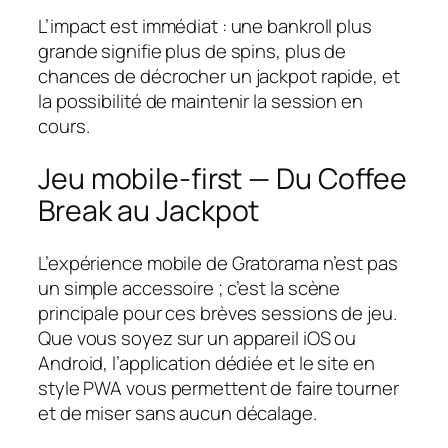
L’impact est immédiat : une bankroll plus
grande signifie plus de spins, plus de
chances de décrocher un jackpot rapide, et
la possibilité de maintenir la session en
cours.
Jeu mobile-first — Du Coffee
Break au Jackpot
L’expérience mobile de Gratorama n’est pas
un simple accessoire ; c’est la scène
principale pour ces brèves sessions de jeu.
Que vous soyez sur un appareil iOS ou
Android, l’application dédiée et le site en
style PWA vous permettent de faire tourner
et de miser sans aucun décalage.