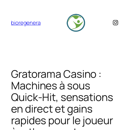
Skip
to
content
Insta
bioregenera
Gratorama Casino :
Machines à sous
Quick‑Hit, sensations
en direct et gains
rapides pour le joueur