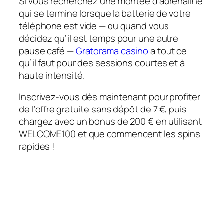
Si vous recherchez une montée d’adrénaline
qui se termine lorsque la batterie de votre
téléphone est vide — ou quand vous
décidez qu’il est temps pour une autre
pause café —
Gratorama casino
a tout ce
qu’il faut pour des sessions courtes et à
haute intensité.
Inscrivez-vous dès maintenant pour profiter
de l’offre gratuite sans dépôt de 7 €, puis
chargez avec un bonus de 200 € en utilisant
WELCOME100 et que commencent les spins
rapides !