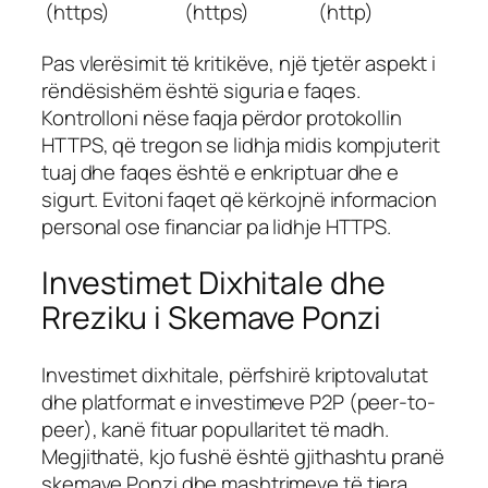
(https)
(https)
(http)
Pas vlerësimit të kritikëve, një tjetër aspekt i
rëndësishëm është siguria e faqes.
Kontrolloni nëse faqja përdor protokollin
HTTPS, që tregon se lidhja midis kompjuterit
tuaj dhe faqes është e enkriptuar dhe e
sigurt. Evitoni faqet që kërkojnë informacion
personal ose financiar pa lidhje HTTPS.
Investimet Dixhitale dhe
Rreziku i Skemave Ponzi
Investimet dixhitale, përfshirë kriptovalutat
dhe platformat e investimeve P2P (peer-to-
peer), kanë fituar popullaritet të madh.
Megjithatë, kjo fushë është gjithashtu pranë
skemave Ponzi dhe mashtrimeve të tjera.