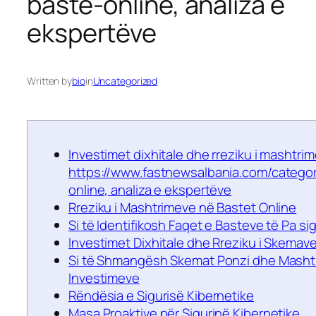
baste-online, analiza e
ekspertëve
Written by
bio
in
Uncategorized
Investimet dixhitale dhe rreziku i mashtri
https://www.fastnewsalbania.com/catego
online, analiza e ekspertëve
Rreziku i Mashtrimeve në Bastet Online
Si të Identifikosh Faqet e Basteve të Pa si
Investimet Dixhitale dhe Rreziku i Skemav
Si të Shmangësh Skemat Ponzi dhe Masht
Investimeve
Rëndësia e Sigurisë Kibernetike
Masa Proaktive për Sigurinë Kibernetike