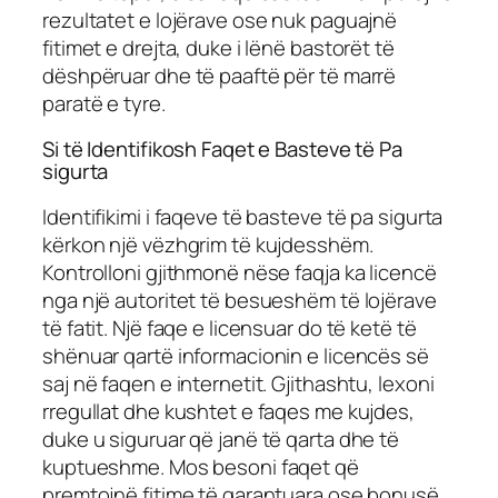
rezultatet e lojërave ose nuk paguajnë
fitimet e drejta, duke i lënë bastorët të
dëshpëruar dhe të paaftë për të marrë
paratë e tyre.
Si të Identifikosh Faqet e Basteve të Pa
sigurta
Identifikimi i faqeve të basteve të pa sigurta
kërkon një vëzhgrim të kujdesshëm.
Kontrolloni gjithmonë nëse faqja ka licencë
nga një autoritet të besueshëm të lojërave
të fatit. Një faqe e licensuar do të ketë të
shënuar qartë informacionin e licencës së
saj në faqen e internetit. Gjithashtu, lexoni
rregullat dhe kushtet e faqes me kujdes,
duke u siguruar që janë të qarta dhe të
kuptueshme. Mos besoni faqet që
premtojnë fitime të garantuara ose bonusë