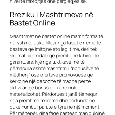
nivel të mbrojtjes dhe përgjegjësisë.
Rreziku i Mashtrimeve në
Bastet Online
Mashtrimet në bastet online marrin forma të
ndryshme, duke filluar nga faqet e rreme të
basteve që imitojnë ato legjitime, deri tek
skemat piramidale që premtojnë kthime të
garantuara. Një nga taktikave më të
përhapura është mashtrimi i “bonusëve të
mëdhenj” ose ofertave promovuese që
kërkojnë një depozitë të madhe për të
aktivuar një bonus që kurrë nuk
materializohet. Përdoruesit janë tërhequr
nga premtime të rreme dhe përfundojnë
duke humbur paratë e tyre në një moment.
Për më tepër, disa faqe bastesh manipulojnë