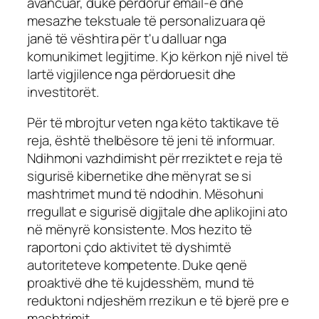
avancuar, duke përdorur email-e dhe
mesazhe tekstuale të personalizuara që
janë të vështira për t'u dalluar nga
komunikimet legjitime. Kjo kërkon një nivel të
lartë vigjilence nga përdoruesit dhe
investitorët.
Për të mbrojtur veten nga këto taktikave të
reja, është thelbësore të jeni të informuar.
Ndihmoni vazhdimisht për rreziktet e reja të
sigurisë kibernetike dhe mënyrat se si
mashtrimet mund të ndodhin. Mësohuni
rregullat e sigurisë digjitale dhe aplikojini ato
në mënyrë konsistente. Mos hezito të
raportoni çdo aktivitet të dyshimtë
autoriteteve kompetente. Duke qenë
proaktivë dhe të kujdesshëm, mund të
reduktoni ndjeshëm rrezikun e të bjerë pre e
mashtrimit.