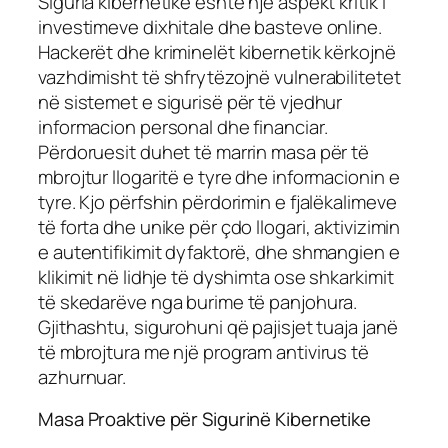
Siguria kibernetike është një aspekt kritik i
investimeve dixhitale dhe basteve online.
Hackerët dhe kriminelët kibernetik kërkojnë
vazhdimisht të shfrytëzojnë vulnerabilitetet
në sistemet e sigurisë për të vjedhur
informacion personal dhe financiar.
Përdoruesit duhet të marrin masa për të
mbrojtur llogaritë e tyre dhe informacionin e
tyre. Kjo përfshin përdorimin e fjalëkalimeve
të forta dhe unike për çdo llogari, aktivizimin
e autentifikimit dyfaktorë, dhe shmangien e
klikimit në lidhje të dyshimta ose shkarkimit
të skedarëve nga burime të panjohura.
Gjithashtu, sigurohuni që pajisjet tuaja janë
të mbrojtura me një program antivirus të
azhurnuar.
Masa Proaktive për Sigurinë Kibernetike