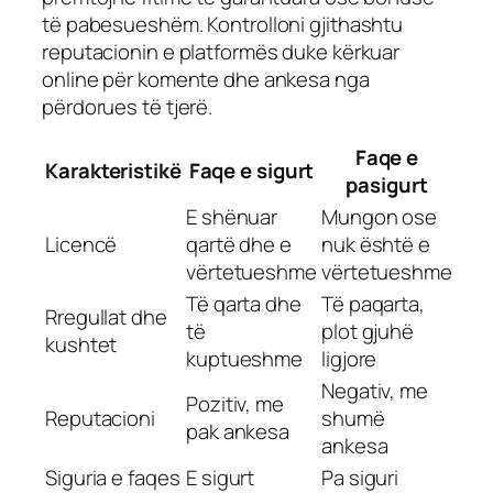
të pabesueshëm. Kontrolloni gjithashtu
reputacionin e platformës duke kërkuar
online për komente dhe ankesa nga
përdorues të tjerë.
Faqe e
Karakteristikë
Faqe e sigurt
pasigurt
E shënuar
Mungon ose
Licencë
qartë dhe e
nuk është e
vërtetueshme
vërtetueshme
Të qarta dhe
Të paqarta,
Rregullat dhe
të
plot gjuhë
kushtet
kuptueshme
ligjore
Negativ, me
Pozitiv, me
Reputacioni
shumë
pak ankesa
ankesa
Siguria e faqes
E sigurt
Pa siguri