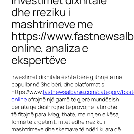
Investimet dixhitale
dhe rreziku i
mashtrimeve me
https://www.fastnewsal
online, analiza e
ekspertëve
Investimet dixhitale është bërë gjithnjë e më
popullor në Shqipëri, dhe platformat si
https://www.
fastnewsalbania.com/category/bast
online
ofrojnë një gamë të gjerë mundësish
për ata që dëshirojnë të provojnë fatin dhe
të fitojnë para. Megjithatë, me rritjen e kësaj
forme të argëtimit, rritet edhe rreziku i
mashtrimeve dhe skemave të ndërlikuara që