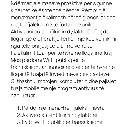
Ndërmarrja e masave proaktive për sigurinë
kibernetike është thelbësore. Përdor një
menaxher fjalëkalimesh për të gjeneruar dhe
ruajtur fjalëkalime të forta dhe unike.
Aktivizoni autentifikimin dyfaktorë për çdo
llogari që e ofron. Kjo kërkon një kod verifikimi
nga telefoni juaj celular, në vend të
fjalëkalimit tuaj, për të hyrë në llogarinë tuaj.
Mos përdorni Wi-Fi publik për të
transaksionuar financiarë ose për të hyrë në
llogaritë tuaja të investimeve ose basteve.
Gjithashtu, mbrojeni kompjuterin dhe pajisjet
tuaja mobile me një program antivirus të
azhurnuar.
Përdor një menaxher fjalëkalimesh.
Aktivizo autentifikimin dyfaktorë.
Evito Wi-Fi publik për transaksione