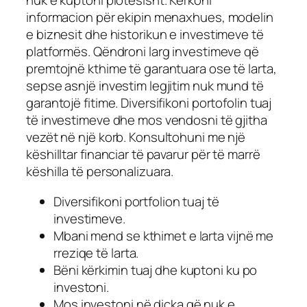
nuk e kuptoni plotësisht. Kërkoni
informacion për ekipin menaxhues, modelin
e biznesit dhe historikun e investimeve të
platformës. Qëndroni larg investimeve që
premtojnë kthime të garantuara ose të larta,
sepse asnjë investim legjitim nuk mund të
garantojë fitime. Diversifikoni portofolin tuaj
të investimeve dhe mos vendosni të gjitha
vezët në një korb. Konsultohuni me një
këshilltar financiar të pavarur për të marrë
këshilla të personalizuara.
Diversifikoni portfolion tuaj të
investimeve.
Mbani mend se kthimet e larta vijnë me
rreziqe të larta.
Bëni kërkimin tuaj dhe kuptoni ku po
investoni.
Mos investoni në diçka që nuk e