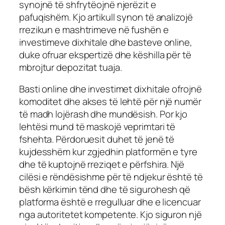
synojnë të shfrytëojnë njerëzit e
pafuqishëm. Kjo artikull synon të analizojë
rrezikun e mashtrimeve në fushën e
investimeve dixhitale dhe basteve online,
duke ofruar ekspertizë dhe këshilla për të
mbrojtur depozitat tuaja.
Basti online dhe investimet dixhitale ofrojnë
komoditet dhe akses të lehtë për një numër
të madh lojërash dhe mundësish. Por kjo
lehtësi mund të maskojë veprimtari të
fshehta. Përdoruesit duhet të jenë të
kujdesshëm kur zgjedhin platformën e tyre
dhe të kuptojnë rreziqet e përfshira. Një
cilësi e rëndësishme për të ndjekur është të
bësh kërkimin tënd dhe të sigurohesh që
platforma është e rregulluar dhe e licencuar
nga autoritetet kompetente. Kjo siguron një