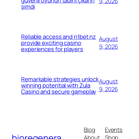
güvenli oyunun tadını çıkarın
9, 2026
şimdi
Reliable access and n1bet nz
August
provide exciting casino
9, 2026
experiences for players
Remarkable strategies unlock
August
winning potential with Zula
9, 2026
Casino and secure gameplay
Blog
Events
bioregenera
About
Shop