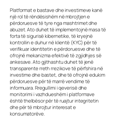
Platformat e bastave dhe investimeve kanë
një rol të rëndësishëm në mbrojtjen e
përdoruesve të tyre nga mashtrimet dhe
abuzet. Ato duhet të implementojnë masa të
forta të sigurisë kibernetike, të kryejnë
kontrollin e duhur në klientë (KYC) për të
verifikuar identitetin e përdoruesve dhe të
ofrojnë mekanizma efektivë të zgjidhjes së
ankesave. Ato gjithashtu duhet të jenë
transparente rreth rrezikove të përfshira në
investime dhe bastet, dhe të ofrojnë edukim
përdoruesve për të marrë vendime të
informuara. Rregullimi i qeverisë dhe
monitorimi i vazhdueshëm i platformave
është thelbësor për të ruajtur integritetin
dhe për të mbrojtur interesat e
konsumatorëve.