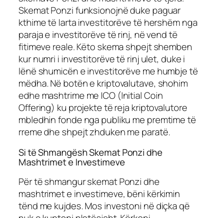
Skemat Ponzi funksionojnë duke paguar
kthime të larta investitorëve të hershëm nga
paraja e investitorëve të rinj, në vend të
fitimeve reale. Këto skema shpejt shemben
kur numri i investitorëve të rinj ulet, duke i
lënë shumicën e investitorëve me humbje të
mëdha. Në botën e kriptovalutave, shohim
edhe mashtrime me ICO (Initial Coin
Offering) ku projekte të reja kriptovalutore
mbledhin fonde nga publiku me premtime të
rreme dhe shpejt zhduken me paratë.
Si të Shmangësh Skemat Ponzi dhe
Mashtrimet e Investimeve
Për të shmangur skemat Ponzi dhe
mashtrimet e investimeve, bëni kërkimin
tënd me kujdes. Mos investoni në diçka që