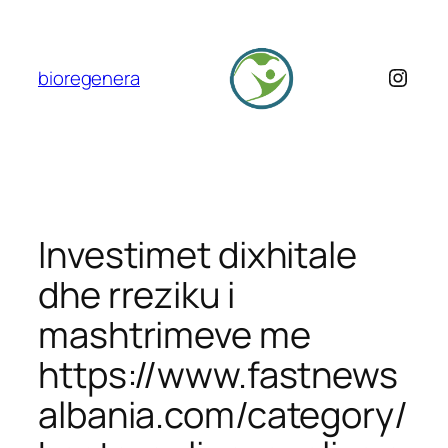
Skip
to
content
Insta
bioregenera
Investimet dixhitale
dhe rreziku i
mashtrimeve me
https://www.fastnews
albania.com/category/