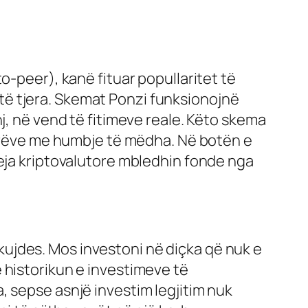
o-peer), kanë fituar popullaritet të
ë tjera. Skemat Ponzi funksionojnë
j, në vend të fitimeve reale. Këto skema
itorëve me humbje të mëdha. Në botën e
reja kriptovalutore mbledhin fonde nga
ujdes. Mos investoni në diçka që nuk e
 historikun e investimeve të
, sepse asnjë investim legjitim nuk