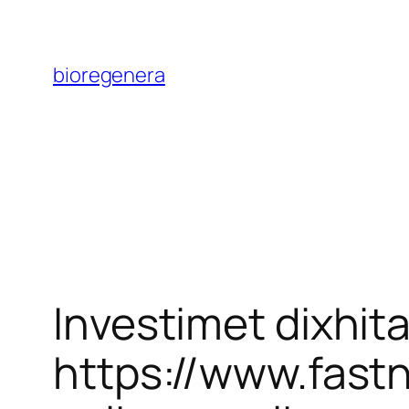
Skip
to
bioregenera
content
Investimet dixhit
https://www.fast