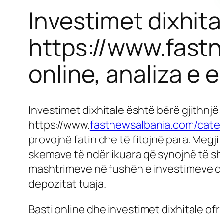
Investimet dixhit
https://www.fast
online, analiza e 
Investimet dixhitale është bërë gjithnjë
https://www.
fastnewsalbania.com/cate
provojnë fatin dhe të fitojnë para. Megji
skemave të ndërlikuara që synojnë të shf
mashtrimeve në fushën e investimeve dix
depozitat tuaja.
Basti online dhe investimet dixhitale o