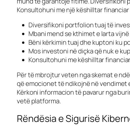
mund të garantojë fitime. Diversifikoni 
Konsultohuni me një këshilltar financiar
Diversifikoni portfolion tuaj të inve
Mbani mend se kthimet e larta vijnë 
Bëni kërkimin tuaj dhe kuptoni ku po
Mos investoni në diçka që nuk e kup
Konsultohuni me këshilltar financiar
Për të mbrojtur veten nga skemat e ndër
që emocionet të ndikojnë në vendimet e
Kërkoni informacion të pavarur nga bu
vetë platforma.
Rëndësia e Sigurisë Kibern