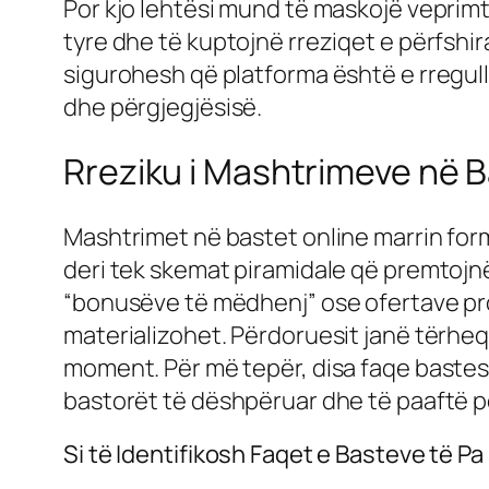
Por kjo lehtësi mund të maskojë veprimt
tyre dhe të kuptojnë rreziqet e përfshir
sigurohesh që platforma është e rregull
dhe përgjegjësisë.
Rreziku i Mashtrimeve në B
Mashtrimet në bastet online marrin form
deri tek skemat piramidale që premtojn
“bonusëve të mëdhenj” ose ofertave pr
materializohet. Përdoruesit janë tërhe
moment. Për më tepër, disa faqe bastesh
bastorët të dëshpëruar dhe të paaftë pë
Si të Identifikosh Faqet e Basteve të Pa