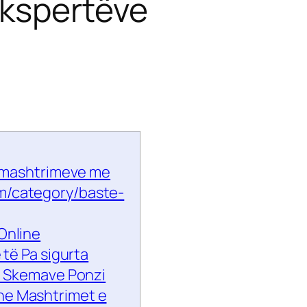
ekspertëve
 i mashtrimeve me
m/category/baste-
Online
 të Pa sigurta
 i Skemave Ponzi
he Mashtrimet e