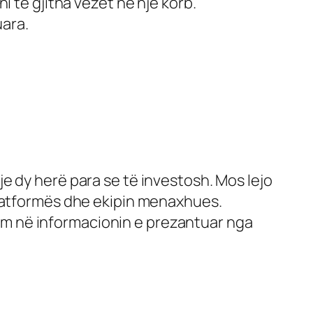
i të gjitha vezët në një korb.
uara.
e dy herë para se të investosh. Mos lejo
platformës dhe ekipin menaxhues.
m në informacionin e prezantuar nga