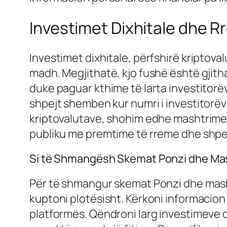
Investimet Dixhitale dhe R
Investimet dixhitale, përfshirë kriptova
madh. Megjithatë, kjo fushë është gjit
duke paguar kthime të larta investitorëv
shpejt shemben kur numri i investitorëv
kriptovalutave, shohim edhe mashtrime m
publiku me premtime të rreme dhe shpe
Si të Shmangësh Skemat Ponzi dhe Mas
Për të shmangur skemat Ponzi dhe masht
kuptoni plotësisht. Kërkoni informacion
platformës. Qëndroni larg investimeve q