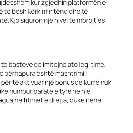
kujdesshëm kur zgjedhin platformën e
të të bësh kërkimin tënd dhe të
. Kjo siguron një nivel të mbrojtjes
të basteve që imitojnë ato legjitime,
të përhapura është mashtrimi i
ër të aktivuar një bonus që kurrë nuk
ke humbur paratë e tyre në një
uajnë fitimet e drejta, duke i lënë