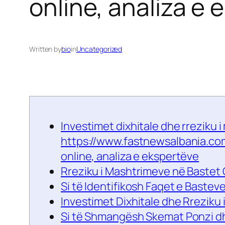
online, analiza e 
Written by
bio
in
Uncategorized
Investimet dixhitale dhe rreziku
https://www.fastnewsalbania.co
online, analiza e ekspertëve
Rreziku i Mashtrimeve në Bastet 
Si të Identifikosh Faqet e Basteve
Investimet Dixhitale dhe Rreziku
Si të Shmangësh Skemat Ponzi d