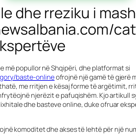
ale dhe rreziku i ma
newsalbania.com/ca
ekspertëve
 e më popullor në Shqipëri, dhe platformat si
gory/baste-online
ofrojnë një gamë të gjerë 
thatë, me rritjen e kësaj forme të argëtimit, r
rytëojnë njerëzit e pafuqishëm. Kjo artikull s
hitale dhe basteve online, duke ofruar eksper
frojnë komoditet dhe akses të lehtë për një n