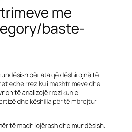
shtrimeve me
tegory/baste-
mundësish për ata që dëshirojnë të
ritet edhe rreziku i mashtrimeve dhe
ynon të analizojë rrezikun e
tizë dhe këshilla për të mbrojtur
umër të madh lojërash dhe mundësish.