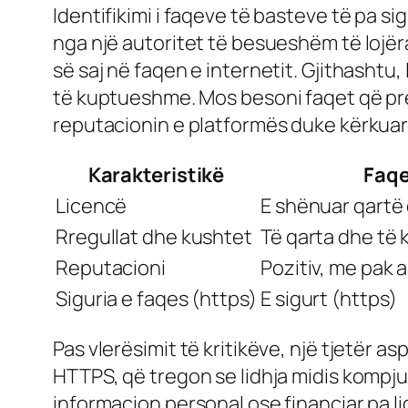
Identifikimi i faqeve të basteve të pa s
nga një autoritet të besueshëm të lojëra
së saj në faqen e internetit. Gjithashtu
të kuptueshme. Mos besoni faqet që pr
reputacionin e platformës duke kërkuar
Karakteristikë
Faqe
Licencë
E shënuar qartë
Rregullat dhe kushtet
Të qarta dhe të
Reputacioni
Pozitiv, me pak 
Siguria e faqes (https)
E sigurt (https)
Pas vlerësimit të kritikëve, një tjetër a
HTTPS, që tregon se lidhja midis kompjut
informacion personal ose financiar pa l