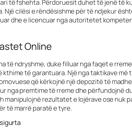
ari të fshehta. Përdoruesit duhet të jenë të 
a. Një cilësi e rëndësishme për të ndjekur ësh
uar dhe e licencuar nga autoritetet kompetente
astet Online
a të ndryshme, duke filluar nga faqet e rreme 
ë kthime të garantuara. Një nga taktikave më 
omovuese që kërkojnë një depozitë të madhe p
qur nga premtime të rreme dhe përfundojnë du
 manipulojnë rezultatet e lojërave ose nuk pag
r të marrë paratë e tyre.
 sigurta