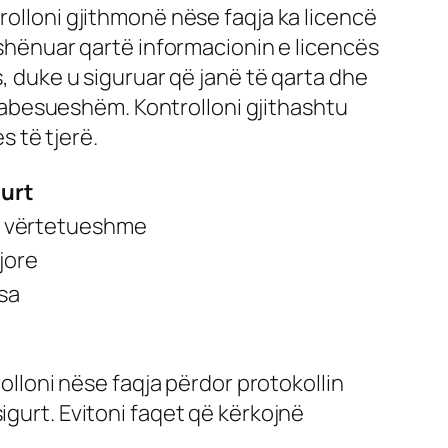
rolloni gjithmonë nëse faqja ka licencë
ë shënuar qartë informacionin e licencës
s, duke u siguruar që janë të qarta dhe
abesueshëm. Kontrolloni gjithashtu
 të tjerë.
gurt
e vërtetueshme
gjore
sa
rolloni nëse faqja përdor protokollin
igurt. Evitoni faqet që kërkojnë