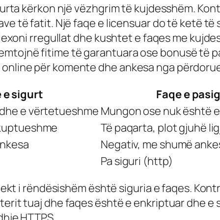
igurta kërkon një vëzhgrim të kujdesshëm. Kont
ve të fatit. Një faqe e licensuar do të ketë t
, lexoni rregullat dhe kushtet e faqes me kujde
emtojnë fitime të garantuara ose bonusë të p
 online për komente dhe ankesa nga përdorues
 e sigurt
Faqe e pasi
 dhe e vërtetueshme
Mungon ose nuk është 
 kuptueshme
Të paqarta, plot gjuhë li
ankesa
Negativ, me shumë anke
Pa siguri (http)
spekt i rëndësishëm është siguria e faqes. Kont
erit tuaj dhe faqes është e enkriptuar dhe e s
idhje HTTPS.