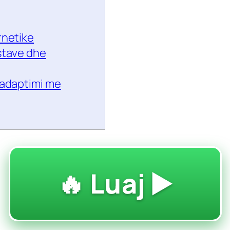
rnetike
stave dhe
 adaptimi me
🔥 Luaj ▶️