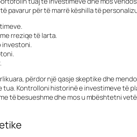
portofolin tuaj të investimeve dhe mos vendosn
 të pavarur për të marrë këshilla të personaliz
stimeve.
me rreziqe të larta.
 investoni.
toni.
.
likuara, përdor një qasje skeptike dhe mendoj
 tua. Kontrolloni historinë e investimeve të 
rime të besueshme dhe mos u mbështetni vetë
etike