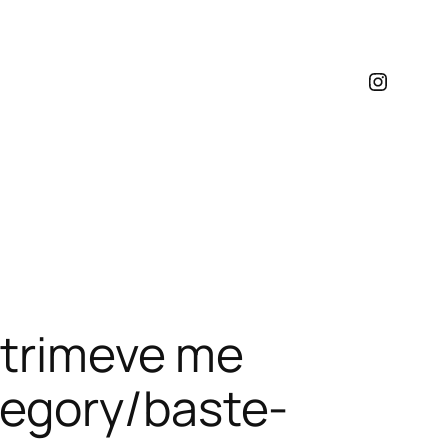
Instagr
shtrimeve me
tegory/baste-