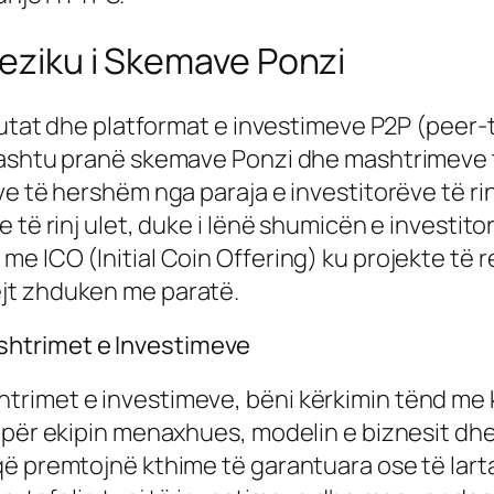
reziku i Skemave Ponzi
lutat dhe platformat e investimeve P2P (peer-t
hashtu pranë skemave Ponzi dhe mashtrimeve t
e të hershëm nga paraja e investitorëve të rin
e të rinj ulet, duke i lënë shumicën e invest
e ICO (Initial Coin Offering) ku projekte të 
jt zhduken me paratë.
htrimet e Investimeve
rimet e investimeve, bëni kërkimin tënd me k
 për ekipin menaxhues, modelin e biznesit dhe
ë premtojnë kthime të garantuara ose të larta