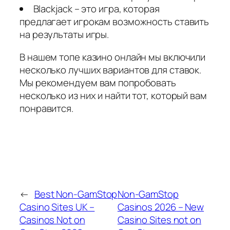
Blackjack – это игра, которая
предлагает игрокам возможность ставить
на результаты игры.
В нашем топе казино онлайн мы включили
несколько лучших вариантов для ставок.
Мы рекомендуем вам попробовать
несколько из них и найти тот, который вам
понравится.
←
Best Non-GamStop
Non-GamStop
Casino Sites UK –
Casinos 2026 – New
Casinos Not on
Casino Sites not on