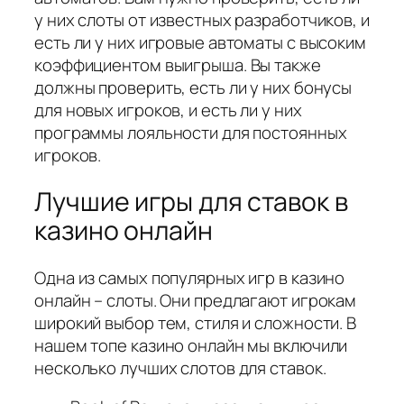
у них слоты от известных разработчиков, и
есть ли у них игровые автоматы с высоким
коэффициентом выигрыша. Вы также
должны проверить, есть ли у них бонусы
для новых игроков, и есть ли у них
программы лояльности для постоянных
игроков.
Лучшие игры для ставок в
казино онлайн
Одна из самых популярных игр в казино
онлайн – слоты. Они предлагают игрокам
широкий выбор тем, стиля и сложности. В
нашем топе казино онлайн мы включили
несколько лучших слотов для ставок.