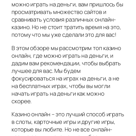
можно играть на деньги, вам пришлось бы
просматривать множество сайтов и
сравнивать условия различных онлайн-
казино. Но не стоит тратить время на это,
потому что мы уже сделали это для вас!
В этом обзоре мы рассмотрим топ казино
онлайн, где можно играть на деньги, и
дадим вам рекомендации, чтобы выбрать
лучшее для вас. Мы будем
фокусироваться на играх на деньги, а не
на бесплатных играх, чтобы вы могли
начать играть на деньги как можно
скорее.
Казино онлайн – это лучший способ играть
в слоты, карточные игры и другие игры,
которые вы любите. Но не все онлайн-