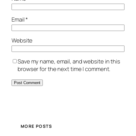
Email
*
Website
Save my name, email, and website in this
browser for the next time I comment.
MORE POSTS