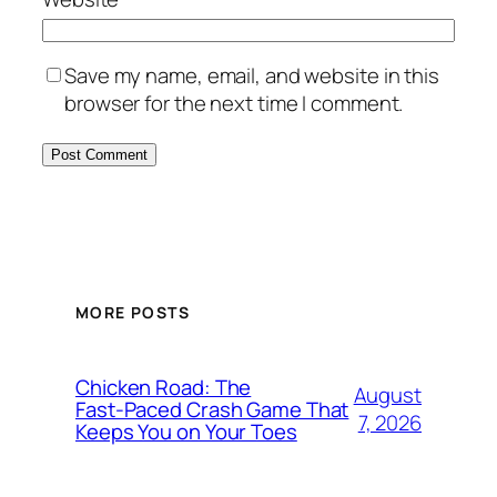
Save my name, email, and website in this
browser for the next time I comment.
MORE POSTS
Chicken Road: The
August
Fast‑Paced Crash Game That
7, 2026
Keeps You on Your Toes