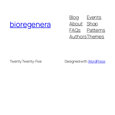
Blog
Events
bioregenera
About
Shop
FAQs
Patterns
Authors
Themes
Twenty Twenty-Five
Designed with
WordPress