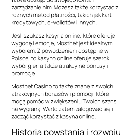
zarządzanie nim. Możesz także korzystać z
różnych metod płatności, takich jak kart
kredytowych, e-walletów i innych.
Jeśli szukasz kasyna online, które oferuje
wygodę i emocje, Mostbet jest idealnym
wyborem. Z powodzeniem dostępne w
Polsce, to kasyno online oferuje szeroki
wybór gier, a także atrakcyjne bonusy i
promocje.
Mostbet Casino to także znane z swoich
atrakcyjnych bonusów i promocji, które
mogą pomóc w zwiększeniu Twoich szans
na wygraną. Warto zatem zalogować się i
zacząć korzystać z kasyna online.
Historia powstania i rozwoju