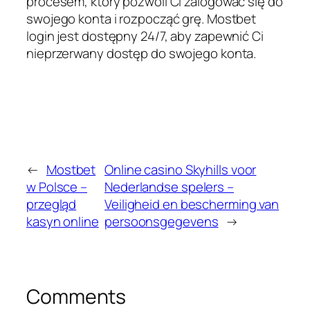
procesem, który pozwoli Ci zalogować się do
swojego konta i rozpocząć grę. Mostbet
login jest dostępny 24/7, aby zapewnić Ci
nieprzerwany dostęp do swojego konta.
←
Mostbet
Online casino Skyhills voor
w Polsce –
Nederlandse spelers –
przegląd
Veiligheid en bescherming van
kasyn online
persoonsgegevens
→
Comments