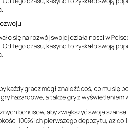
. Od tego czasu, kasyno to zyskało swoją popu
a.
 rozwoju
o się na rozwój swojej działalności w Polsce
. Od tego czasu, kasyno to zyskało swoją popu
a.
aby każdy gracz mógł znaleźć coś, co mu się 
e gry hazardowe, a także gry z wyświetleniem 
żnych bonusów, aby zwiększyć swoje szanse 
kości 100% ich pierwszego depozytu, aż do 1