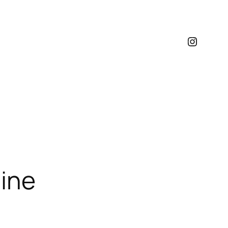
Instagr
line