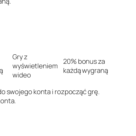
aną.
Gry z
20% bonus za
wyświetleniem
ą
każdą wygraną
wideo
do swojego konta i rozpocząć grę.
konta.