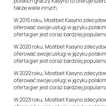
polskich graczy. Kasyno to oferuje szero
także wiele innych.
W 2015 roku, Mostbet Kasyno zdecydował
oferować swoje usługi w języku polskim
oferta gier jest coraz bardziej popularn
W 2020 roku, Mostbet Kasyno zdecydował
oferować swoje usługi w języku polskim
oferta gier jest coraz bardziej popularn
W 2022 roku, Mostbet Kasyno zdecydował
oferować swoje usługi w języku polskim
oferta gier jest coraz bardziej popularn
W 2023 roku, Mostbet Kasyno zdecydował