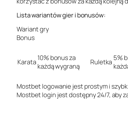
korzystać z bonusów za każdą kolejną 
Lista wariantów gier i bonusów:
Wariant gry
Bonus
10% bonus za
5% b
Karata
Ruletka
każdą wygraną
każd
Mostbet logowanie jest prostym i szybk
Mostbet login jest dostępny 24/7, aby 